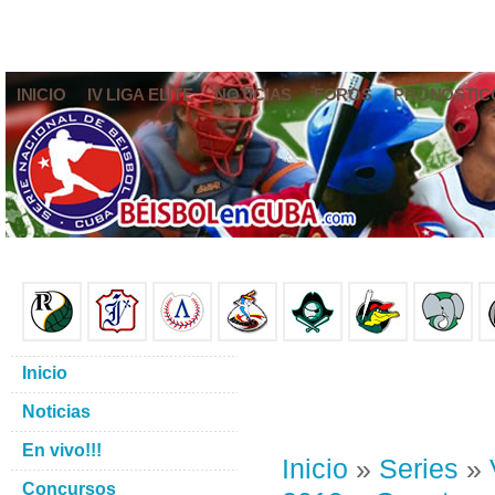
INICIO
IV LIGA ELITE
NOTICIAS
FOROS
PRONÓSTIC
Inicio
Noticias
En vivo!!!
Inicio
»
Series
»
Concursos