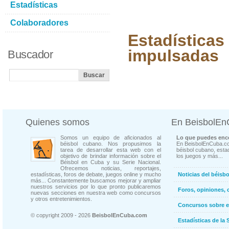
Estadísticas
Colaboradores
Estadísticas
impulsadas
Buscador
Quienes somos
En BeisbolE
Somos un equipo de aficionados al
Lo que puedes enco
béisbol cubano. Nos propusimos la
En BeisbolEnCuba.co
tarea de desarrollar esta web con el
béisbol cubano, estad
objetivo de brindar información sobre el
los juegos y más...
Béisbol en Cuba y su Serie Nacional.
Ofrecemos noticias, reportajes,
estadísticas, foros de debate, juegos online y mucho
Noticias del béisb
más... Constantemente buscamos mejorar y ampliar
nuestros servicios por lo que pronto publicaremos
Foros, opiniones, 
nuevas secciones en nuestra web como concursos
y otros entretenimientos.
Concursos sobre e
© copyright 2009 - 2026
BeisbolEnCuba.com
Estadísticas de la 