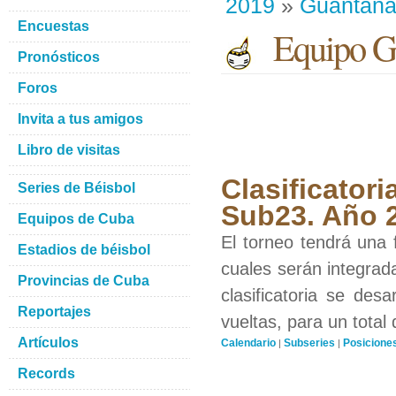
2019
»
Guantan
Encuestas
Equipo G
Pronósticos
Foros
Invita a tus amigos
Libro de visitas
Clasificatori
Series de Béisbol
Sub23. Año 
Equipos de Cuba
El torneo tendrá una f
Estadios de béisbol
cuales serán integrad
Provincias de Cuba
clasificatoria se des
Reportajes
vueltas, para un total 
Artículos
Calendario
Subseries
Posicione
|
|
Records