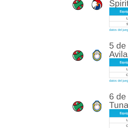
Spiri
Equi
datos del ju
5 de
Avila
Equi
datos del ju
6 de
Tuna
Equi