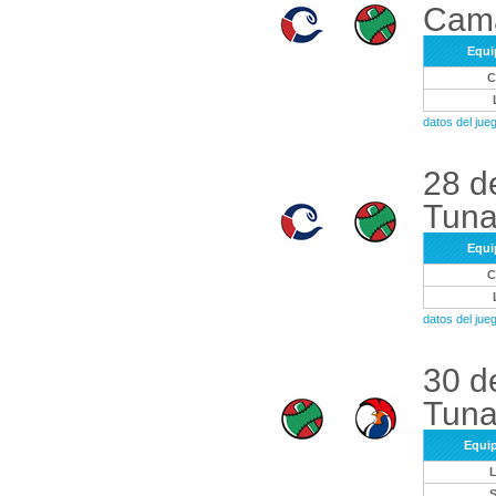
Cam
Equi
datos del ju
28 d
Tuna
Equi
datos del ju
30 de
Tuna
Equi