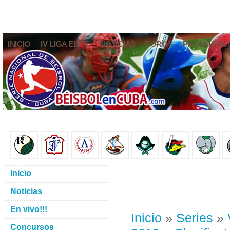
INICIO
IV LIGA ELITE
NOTICIAS
FOROS
PRONÓSTIC
Inicio
Noticias
En vivo!!!
Inicio
»
Series
»
Concursos