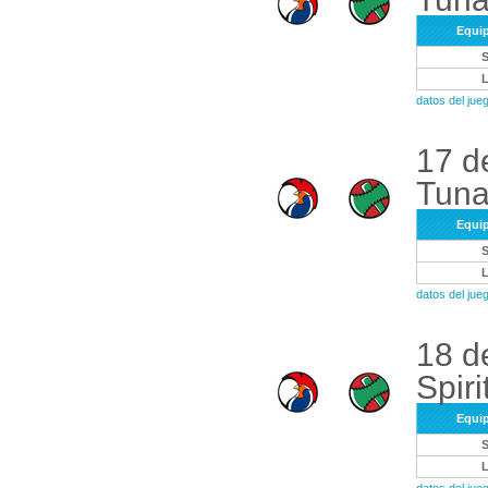
Equi
datos del ju
17 d
Tuna
Equi
datos del ju
18 d
Spiri
Equi