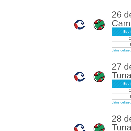
26 d
Cam
Equi
datos del ju
27 d
Tuna
Equi
datos del ju
28 d
Tuna