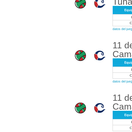
Tuna
Equi
datos del ju
11 d
Cam
Equi
datos del ju
11 d
Cam
Equi