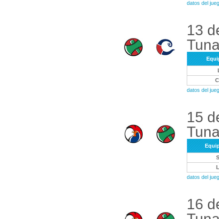
datos del ju
13 d
Tuna
Equi
datos del ju
15 d
Tuna
Equi
datos del ju
16 d
Tuna