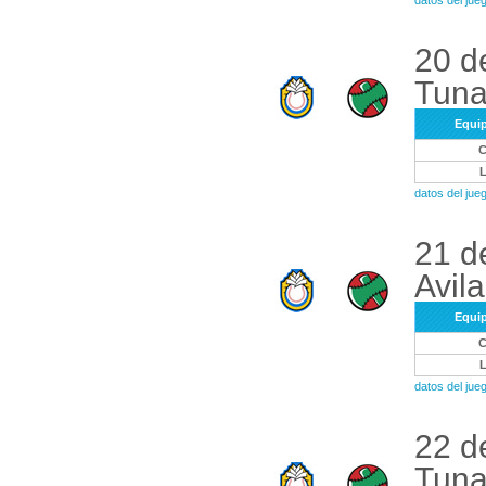
datos del ju
20 d
Tuna
Equi
datos del ju
21 d
Avila
Equi
datos del ju
22 d
Tuna