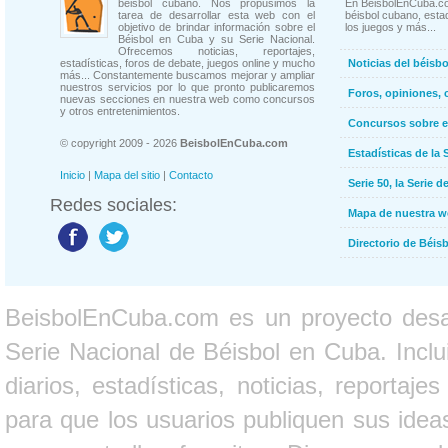
béisbol cubano. Nos propusimos la
En BeisbolEnCuba.co
tarea de desarrollar esta web con el
béisbol cubano, estad
objetivo de brindar información sobre el
los juegos y más...
Béisbol en Cuba y su Serie Nacional.
Ofrecemos noticias, reportajes,
estadísticas, foros de debate, juegos online y mucho
Noticias del béisb
más... Constantemente buscamos mejorar y ampliar
nuestros servicios por lo que pronto publicaremos
Foros, opiniones, 
nuevas secciones en nuestra web como concursos
y otros entretenimientos.
Concursos sobre e
© copyright 2009 - 2026
BeisbolEnCuba.com
Estadísticas de la 
Inicio
|
Mapa del sitio
|
Contacto
Serie 50, la Serie d
Redes sociales:
Mapa de nuestra 
Directorio de Béi
BeisbolEnCuba.com es un proyecto desarr
Serie Nacional de Béisbol en Cuba. Inclui
diarios, estadísticas, noticias, report
para que los usuarios publiquen sus ideas