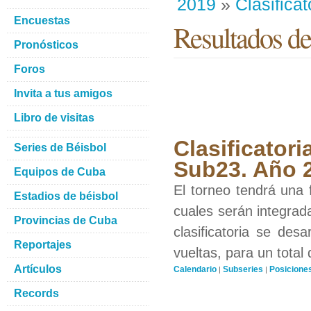
2019
»
Clasificat
Encuestas
Resultados d
Pronósticos
Foros
Invita a tus amigos
Libro de visitas
Clasificatori
Series de Béisbol
Sub23. Año 
Equipos de Cuba
El torneo tendrá una f
Estadios de béisbol
cuales serán integrad
Provincias de Cuba
clasificatoria se des
Reportajes
vueltas, para un total 
Artículos
Calendario
Subseries
Posicione
|
|
Records