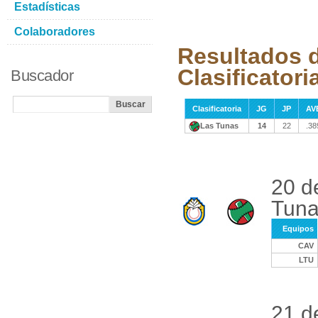
Estadísticas
Colaboradores
Resultados d
Clasificatori
Buscador
Clasificatoria
JG
JP
AV
Las Tunas
14
22
.38
20 d
Tuna
Equipos
CAV
LTU
21 d