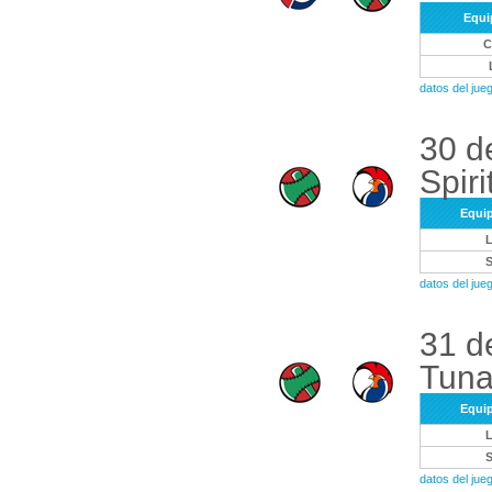
Equi
datos del ju
30 d
Spiri
Equi
datos del ju
31 d
Tuna
Equi
datos del ju