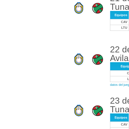
Tuna
Equipos
CAV
LTU
22 d
Avila
Equi
datos del ju
23 d
Tuna
Equipos
CAV