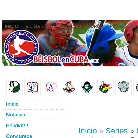
INICIO
IV LIGA ELITE
NOTICIAS
FOROS
PRONÓSTIC
Inicio
Noticias
En vivo!!!
Inicio
»
Series
»
Concursos