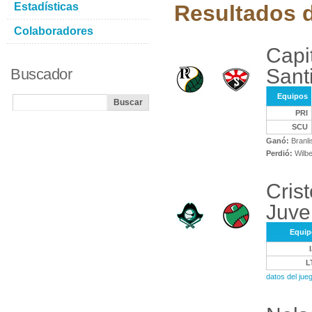
Estadísticas
Resultados d
Colaboradores
Capi
Sant
Buscador
Equipos
PRI
SCU
Ganó:
Branli
Perdió:
Wilb
Crist
Juve
Equip
L
datos del jue