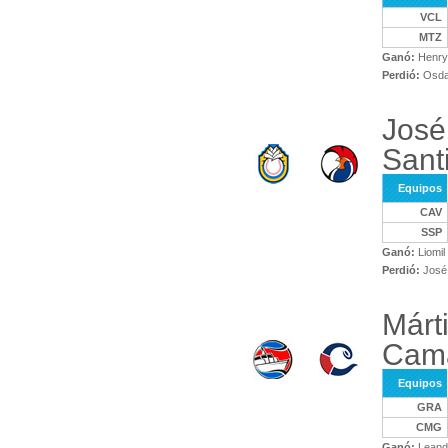
VCL
MTZ
Ganó:
Henry
Perdió:
Osda
José
Santi
Equipos
CAV
SSP
Ganó:
Liomil
Perdió:
José 
Márt
Cam
Equipos
GRA
CMG
Ganó:
Leandr