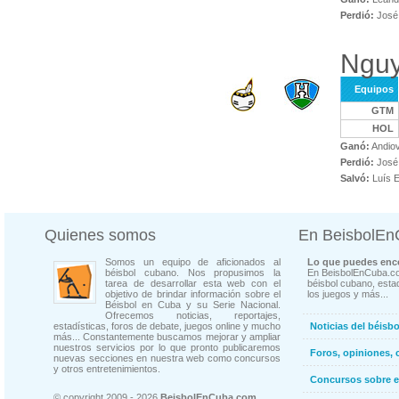
Perdió:
José
Nguy
Equipos
GTM
HOL
Ganó:
Andiov
Perdió:
José
Salvó:
Luís E
Quienes somos
En BeisbolE
Somos un equipo de aficionados al
Lo que puedes enco
béisbol cubano. Nos propusimos la
En BeisbolEnCuba.co
tarea de desarrollar esta web con el
béisbol cubano, estad
objetivo de brindar información sobre el
los juegos y más...
Béisbol en Cuba y su Serie Nacional.
Ofrecemos noticias, reportajes,
estadísticas, foros de debate, juegos online y mucho
Noticias del béisb
más... Constantemente buscamos mejorar y ampliar
nuestros servicios por lo que pronto publicaremos
Foros, opiniones, 
nuevas secciones en nuestra web como concursos
y otros entretenimientos.
Concursos sobre e
© copyright 2009 - 2026
BeisbolEnCuba.com