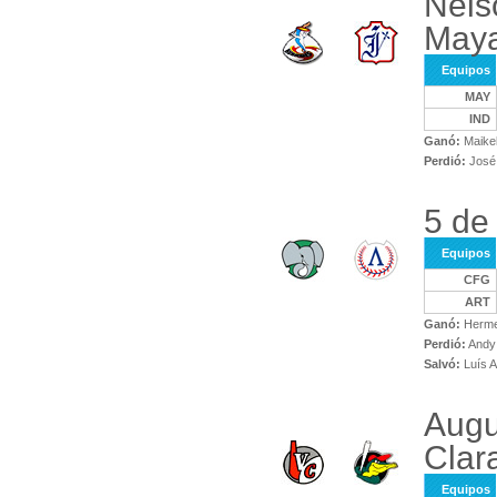
Nels
May
Equipos
MAY
IND
Ganó:
Maikel
Perdió:
José 
5 de
Equipos
CFG
ART
Ganó:
Herme
Perdió:
Andy 
Salvó:
Luís A
Augu
Clar
Equipos