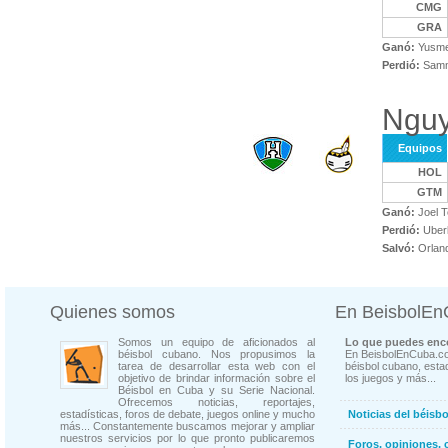
CMG
GRA
Ganó:
Yusmel
Perdió:
Samm
Nguy
Equipos
HOL
GTM
Ganó:
Joel T
Perdió:
Uberl
Salvó:
Orland
Quienes somos
En BeisbolE
Somos un equipo de aficionados al
Lo que puedes enco
béisbol cubano. Nos propusimos la
En BeisbolEnCuba.co
tarea de desarrollar esta web con el
béisbol cubano, estad
objetivo de brindar información sobre el
los juegos y más...
Béisbol en Cuba y su Serie Nacional.
Ofrecemos noticias, reportajes,
estadísticas, foros de debate, juegos online y mucho
Noticias del béisb
más... Constantemente buscamos mejorar y ampliar
nuestros servicios por lo que pronto publicaremos
Foros, opiniones, 