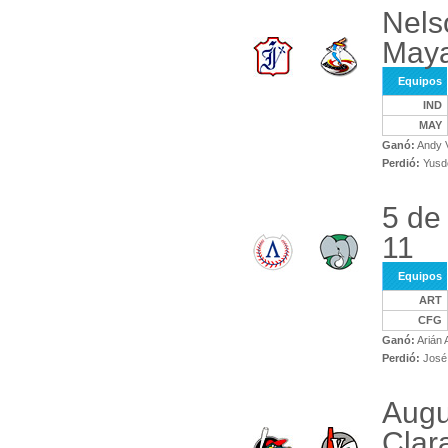
Nels
Maya
Equipos
IND
MAY
Ganó:
Andy V
Perdió:
Yusde
5 de
11
Equipos
ART
CFG
Ganó:
Arián 
Perdió:
José 
Augu
Clar