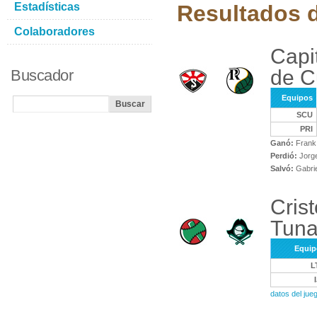
Estadísticas
Resultados d
Colaboradores
Capi
de C
Buscador
Equipos
SCU
PRI
Ganó:
Frank
Perdió:
Jorge
Salvó:
Gabrie
Cris
Tun
Equip
L
datos del jue