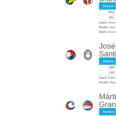
Equipos
MTZ
VCL
Ganó:
Henry
Perdió:
Alai
Salvó:
Arman
José
Santi
Equipos
SSP
CAV
Ganó:
Ediel 
Perdió:
Migue
Márt
Gra
Equipos