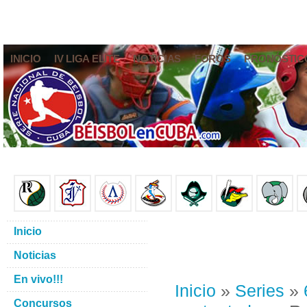
INICIO
IV LIGA ELITE
NOTICIAS
FOROS
PRONÓSTIC
Inicio
Noticias
En vivo!!!
Inicio
»
Series
»
Concursos