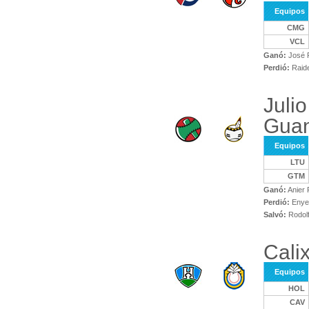
Equipos
CMG
VCL
Ganó:
José 
Perdió:
Raide
Juli
Gua
Equipos
LTU
GTM
Ganó:
Anier 
Perdió:
Enyer
Salvó:
Rodolf
Cali
Equipos
HOL
CAV