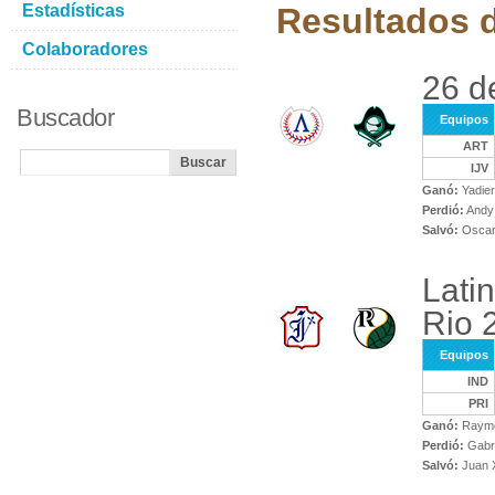
Estadísticas
Resultados d
Colaboradores
26 de
Buscador
Equipos
ART
IJV
Ganó:
Yadier
Perdió:
Andy 
Salvó:
Oscar
Lati
Rio 
Equipos
IND
PRI
Ganó:
Raymo
Perdió:
Gabri
Salvó:
Juan X