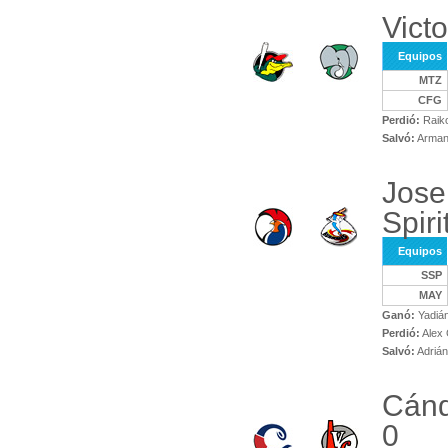
Vict
Equipos
MTZ
CFG
Perdió:
Raik
Salvó:
Arman
Jose
Spiri
Equipos
SSP
MAY
Ganó:
Yadián
Perdió:
Alex 
Salvó:
Adrián
Cánd
0