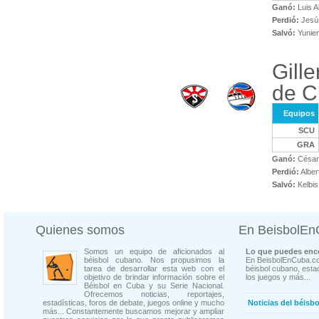
Ganó:
Luis A
Perdió:
Jesús
Salvó:
Yunier
Gill
de C
Equipos
SCU
GRA
Ganó:
César
Perdió:
Alber
Salvó:
Kelbis
Quienes somos
En BeisbolE
Somos un equipo de aficionados al
Lo que puedes enco
béisbol cubano. Nos propusimos la
En BeisbolEnCuba.co
tarea de desarrollar esta web con el
béisbol cubano, estad
objetivo de brindar información sobre el
los juegos y más...
Béisbol en Cuba y su Serie Nacional.
Ofrecemos noticias, reportajes,
estadísticas, foros de debate, juegos online y mucho
Noticias del béisb
más... Constantemente buscamos mejorar y ampliar