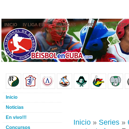
INICIO
IV LIGA ELITE
NOTICIAS
FOROS
PRONÓSTIC
Inicio
Noticias
En vivo!!!
Inicio
»
Series
»
Concursos