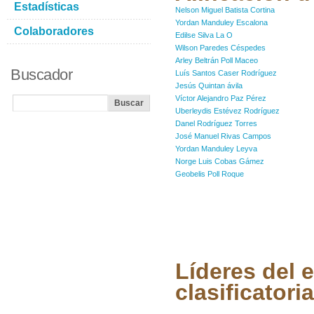
Estadísticas
Nelson Miguel Batista Cortina
Yordan Manduley Escalona
Colaboradores
Edilse Silva La O
Wilson Paredes Céspedes
Arley Beltrán Poll Maceo
Buscador
Luís Santos Caser Rodríguez
Jesús Quintan ávila
Víctor Alejandro Paz Pérez
Uberleydis Estévez Rodríguez
Danel Rodríguez Torres
José Manuel Rivas Campos
Yordan Manduley Leyva
Norge Luis Cobas Gámez
Geobelis Poll Roque
Líderes del 
clasificatoria