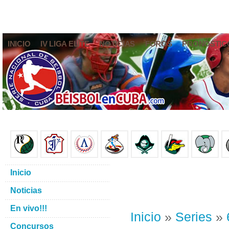
INICIO
IV LIGA ELITE
NOTICIAS
FOROS
PRONÓSTIC
Inicio
Noticias
En vivo!!!
Inicio
»
Series
»
Concursos