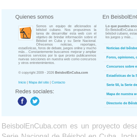
Quienes somos
En BeisbolE
Somos un equipo de aficionados al
Lo que puedes enco
béisbol cubano. Nos propusimos la
En BeisbolEnCuba.co
tarea de desarrollar esta web con el
béisbol cubano, estad
objetivo de brindar información sobre el
los juegos y más...
Béisbol en Cuba y su Serie Nacional.
Ofrecemos noticias, reportajes,
estadísticas, foros de debate, juegos online y mucho
Noticias del béisb
más... Constantemente buscamos mejorar y ampliar
nuestros servicios por lo que pronto publicaremos
Foros, opiniones, 
nuevas secciones en nuestra web como concursos
y otros entretenimientos.
Concursos sobre e
© copyright 2009 - 2026
BeisbolEnCuba.com
Estadísticas de la 
Inicio
|
Mapa del sitio
|
Contacto
Serie 50, la Serie d
Redes sociales:
Mapa de nuestra 
Directorio de Béi
BeisbolEnCuba.com es un proyecto desarr
Serie Nacional de Béisbol en Cuba. Inclui