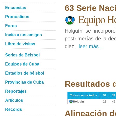
63 Serie Nac
Encuestas
Equipo H
Pronósticos
Foros
Holguín se incorporó
Invita a tus amigos
postrimerías de la dé
Libro de visitas
diez...
leer más...
Series de Béisbol
Equipos de Cuba
Estadios de béisbol
Resultados 
Provincias de Cuba
Reportajes
Todos contra todos
JG
JP
Artículos
Holguin
26
49
Records
Alineación d