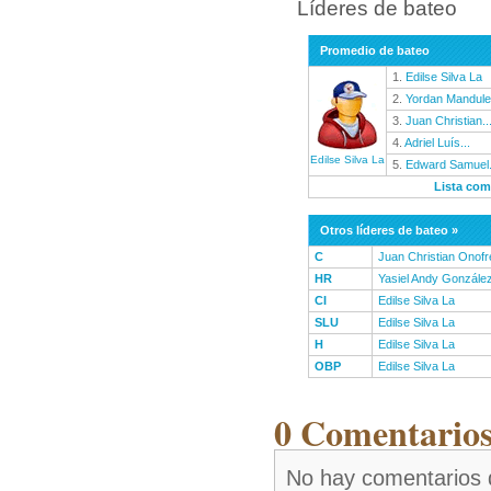
Líderes de bateo
Promedio de bateo
1.
Edilse Silva La
2.
Yordan Mandul
3.
Juan Christian..
4.
Adriel Luís...
Edilse Silva La
5.
Edward Samuel.
Lista com
Otros líderes de bateo »
C
Juan Christian Onofr
HR
Yasiel Andy Gonzále
CI
Edilse Silva La
SLU
Edilse Silva La
H
Edilse Silva La
OBP
Edilse Silva La
0 Comentarios
No hay comentarios 