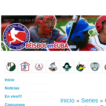
INICIO
IV LIGA ELITE
NOTICIAS
FOROS
PRONÓSTIC
Inicio
Noticias
En vivo!!!
Inicio
»
Series
»
Concursos