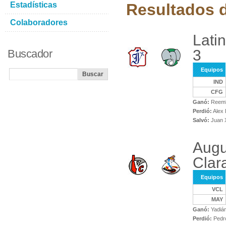
Estadísticas
Resultados d
Colaboradores
Lati
3
Buscador
Equipos
IND
CFG
Ganó:
Reembe
Perdió:
Alex 
Salvó:
Juan X
Augu
Clar
Equipos
VCL
MAY
Ganó:
Yadián
Perdió:
Pedro