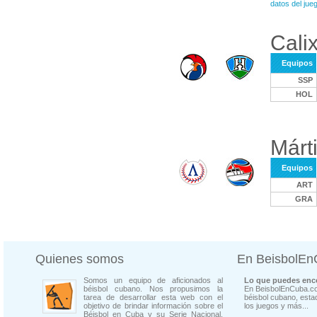
datos del jue
Calix
Equipos
SSP
HOL
Márt
Equipos
ART
GRA
Quienes somos
En BeisbolE
Somos un equipo de aficionados al
Lo que puedes enco
béisbol cubano. Nos propusimos la
En BeisbolEnCuba.co
tarea de desarrollar esta web con el
béisbol cubano, estad
objetivo de brindar información sobre el
los juegos y más...
Béisbol en Cuba y su Serie Nacional.