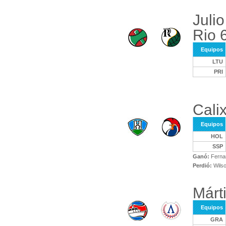
Juli
Rio 
Equipos
LTU
PRI
Calix
Equipos
HOL
SSP
Ganó:
Ferna
Perdió:
Wils
Márt
Equipos
GRA