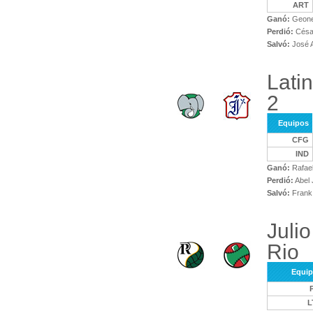
ART
Ganó:
Geonel
Perdió:
Césa
Salvó:
José 
Lati
2
Equipos
CFG
IND
Ganó:
Rafael
Perdió:
Abel
Salvó:
Frank 
Juli
Rio
Equi
L