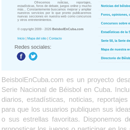
Ofrecemos noticias, reportajes,
estadísticas, foros de debate, juegos online y mucho
Noticias del béisb
más... Constantemente buscamos mejorar y ampliar
nuestros servicios por lo que pronto publicaremos
Foros, opiniones, 
nuevas secciones en nuestra web como concursos
y otros entretenimientos.
Concursos sobre e
© copyright 2009 - 2026
BeisbolEnCuba.com
Estadísticas de la 
Inicio
|
Mapa del sitio
|
Contacto
Serie 50, la Serie d
Redes sociales:
Mapa de nuestra 
Directorio de Béi
BeisbolEnCuba.com es un proyecto desarr
Serie Nacional de Béisbol en Cuba. Inclui
diarios, estadísticas, noticias, report
para que los usuarios publiquen sus ideas
o sus estrellas favoritas. Disponemos d
pronosticar los juegos o participar en lo