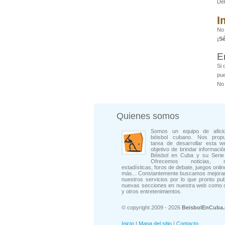
De
I
No 
¡S
E
Si 
pue
No 
Quienes somos
Somos un equipo de afici
béisbol cubano. Nos prop
tarea de desarrollar esta w
objetivo de brindar informació
Béisbol en Cuba y su Serie 
Ofrecemos noticias, rep
estadísticas, foros de debate, juegos onli
más... Constantemente buscamos mejorar
nuestros servicios por lo que pronto pu
nuevas secciones en nuestra web como 
y otros entretenimientos.
© copyright 2009 - 2026
BeisbolEnCuba
Inicio
|
Mapa del sitio
|
Contacto