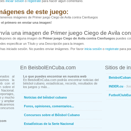
bes
iniciar sesión
o
registrate
para hacer algún comentario.
mágenes de este juego:
tenemos imágenes de Primer juego Ciego de Avila contra Cienfuegos
é el primero en enviar una imagen!
nvía una imagen de Primer juego Ciego de Avila con
dispones de alguna imagen de
Primer juego Ciego de Avila contra Cienfuegos
puedes col
des especificar un Título y una Descripción para la imagen.
has iniciado sesión. No puedes enviar imágenes. Por favor
inicia sesión
o
registrate
para pod
En BeisbolEnCuba.com
Sitios de i
onados al
Lo que puedes encontrar en nuestra web
BeisbolCuban
usimos la
En BeisbolEnCuba.com podrás encontrar noticias del
eb con el
béisbol cubano, estadísticas, records, resultados de
- Sit
INDER.cu
n sobre el
los juegos y más...
Nacional.
ortajes,
FutbolClubEu
ne y mucho
Noticias del béisbol cubano
 y ampliar
blicaremos
Foros, opiniones, comentarios...
concursos
Concursos sobre el Béisbol Cubano
.com
Estadísticas de la Serie Nacional