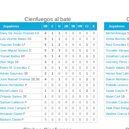
Cienfuegos al bate
C
Jugadores
VB
C
H
2B
3B
HR
CI
E
Jugadores
Dany De Jesús Oramas
CF
4
1
1
0
0
0
0
0
Michel Arteaga
S
Luis Vicente Mateo
SS
5
1
1
0
0
0
0
0
Yorbis Borroto
3
Yoasnier Emilio
LF
5
1
2
0
0
0
1
0
Raul González
Juan Miguel Soriano
D
5
3
3
0
0
0
1
0
Osvaldo Vázqu
Yusniel Ibáñez
RF
5
1
4
0
0
0
1
1
Jonathan Lázar
Xian Vega
1B
3
1
0
0
0
0
0
0
Liosvany Pérez
Pedro M. González
C
3
0
1
0
0
0
0
0
Rubén Valdés
2
Adrián Saturnino
3B
2
1
0
0
0
0
1
0
Héctor Ariel Lab
José Manuel Oramas
2B,3B
4
0
1
0
0
0
2
1
Dairon Montalvo
Kevin Hernández
P
0
0
0
0
0
0
0
0
Roibelis Liranza
Richel López
(1)
1
0
1
0
0
0
2
0
Jasier Gayón
P
Orlando Santos
2B
1
0
0
0
0
0
0
0
Abdel Civil
1B
Samuel Calderon
P
0
0
0
0
0
0
0
0
Osvaldo Cárden
Abel José Campos
P
0
0
0
0
0
0
0
0
Yadir Raul Range
Armando Daniel
P
0
0
0
0
0
0
0
0
Vladimir García
Bárbaro Daniel
P
0
0
0
0
0
0
0
0