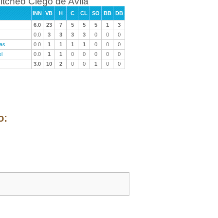
itcheo Ciego de Avila
INN
VB
H
C
CL
SO
BB
DB
6.0
23
7
5
5
5
1
3
0.0
3
3
3
3
0
0
0
as
0.0
1
1
1
1
0
0
0
l
0.0
1
1
0
0
0
0
0
3.0
10
2
0
0
1
0
0
o: