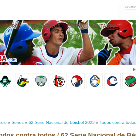
usuario
FOROS
PRONÓSTICOS
EN VIVO
CONTACTO
H
icio
»
Series
»
62 Serie Nacional de Béisbol 2023
»
Todos contra todo
odos contra todos / 62 Serie Nacional de Bé