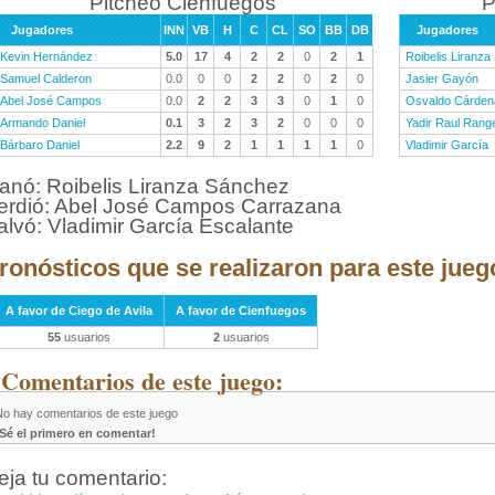
Pitcheo Cienfuegos
P
Jugadores
INN
VB
H
C
CL
SO
BB
DB
Jugadores
Kevin Hernández
5.0
17
4
2
2
0
2
1
Roibelis Liranza
Samuel Calderon
0.0
0
0
2
2
0
2
0
Jasier Gayón
Abel José Campos
0.0
2
2
3
3
0
1
0
Osvaldo Cárden
Armando Daniel
0.1
3
2
3
2
0
0
0
Yadir Raul Range
Bárbaro Daniel
2.2
9
2
1
1
1
1
0
Vladimir García
anó: Roibelis Liranza Sánchez
erdió: Abel José Campos Carrazana
alvó: Vladimir García Escalante
ronósticos que se realizaron para este jueg
A favor de Ciego de Avila
A favor de Cienfuegos
55
usuarios
2
usuarios
 Comentarios de este juego:
No hay comentarios de este juego
¡Sé el primero en comentar!
eja tu comentario: