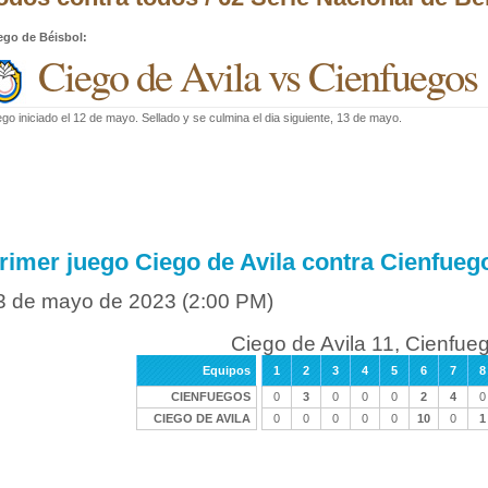
ego de Béisbol
:
Ciego de Avila vs Cienfuegos
go iniciado el 12 de mayo. Sellado y se culmina el dia siguiente, 13 de mayo.
rimer juego Ciego de Avila contra Cienfueg
3 de mayo de 2023
(2:00 PM)
Ciego de Avila 11, Cienfue
Equipos
1
2
3
4
5
6
7
8
CIENFUEGOS
0
3
0
0
0
2
4
0
CIEGO DE AVILA
0
0
0
0
0
10
0
1