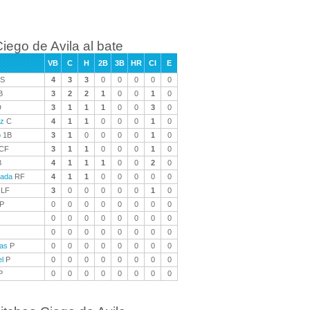
iego de Avila al bate
VB
C
H
2B
3B
HR
CI
E
S
4
3
3
0
0
0
0
0
B
3
2
2
1
0
0
1
0
D
3
1
1
1
0
0
3
0
ez
C
4
1
1
0
0
0
1
0
o
1B
3
1
0
0
0
0
1
0
CF
3
1
1
0
0
0
1
0
B
4
1
1
1
0
0
2
0
rada
RF
4
1
1
0
0
0
0
0
LF
3
0
0
0
0
0
1
0
P
0
0
0
0
0
0
0
0
0
0
0
0
0
0
0
0
0
0
0
0
0
0
0
0
as
P
0
0
0
0
0
0
0
0
l
P
0
0
0
0
0
0
0
0
P
0
0
0
0
0
0
0
0