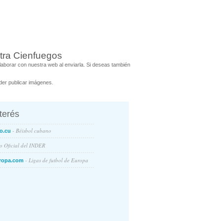
tra Cienfuegos
aborar con nuestra web al enviarla. Si deseas también
er publicar imágenes.
nterés
- Béisbol cubano
o.cu
io Oficial del INDER
- Ligas de futbol de Europa
ropa.com