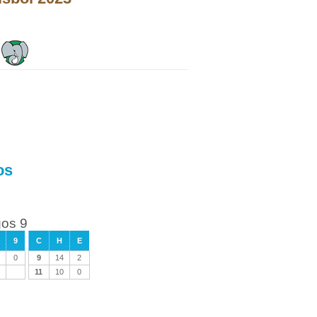
os
gos 9
9
C
H
E
0
9
14
2
11
10
0