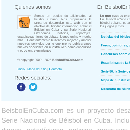
Quienes somos
En BeisbolE
Somos un equipo de aficionados al
Lo que puedes enco
béisbol cubano. Nos propusimos la
En BeisbolEnCuba.co
tarea de desarrollar esta web con el
béisbol cubano, estad
objetivo de brindar información sobre el
los juegos y más...
Béisbol en Cuba y su Serie Nacional.
Ofrecemos noticias, reportajes,
estadísticas, foros de debate, juegos online y mucho
Noticias del béisb
más... Constantemente buscamos mejorar y ampliar
nuestros servicios por lo que pronto publicaremos
Foros, opiniones, 
nuevas secciones en nuestra web como concursos
y otros entretenimientos.
Concursos sobre e
© copyright 2009 - 2026
BeisbolEnCuba.com
Estadísticas de la 
Inicio
|
Mapa del sitio
|
Contacto
Serie 50, la Serie d
Redes sociales:
Mapa de nuestra 
Directorio de Béi
BeisbolEnCuba.com es un proyecto desarr
Serie Nacional de Béisbol en Cuba. Inclui