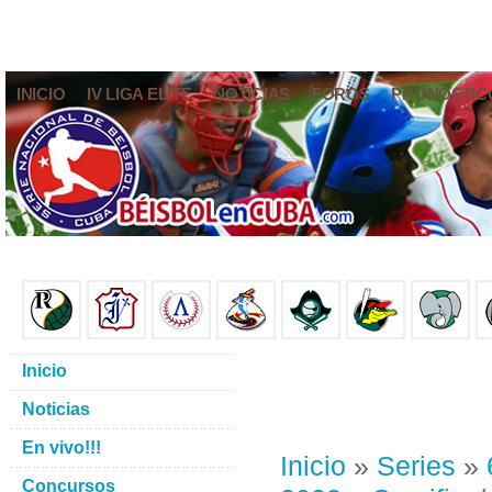
INICIO
IV LIGA ELITE
NOTICIAS
FOROS
PRONÓSTIC
Inicio
Noticias
En vivo!!!
Inicio
»
Series
»
Concursos