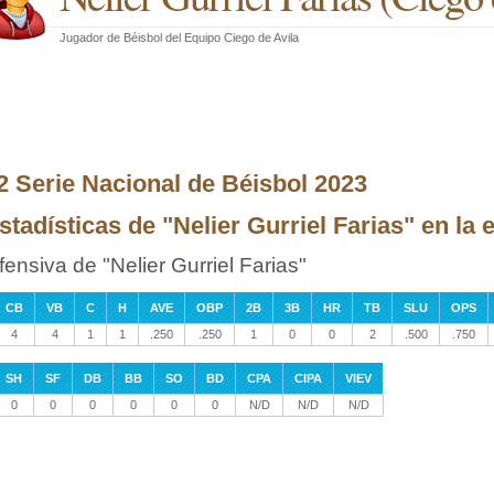
Jugador de Béisbol
del
Equipo Ciego de Avila
2 Serie Nacional de Béisbol 2023
stadísticas de "Nelier Gurriel Farias" en la
fensiva de "Nelier Gurriel Farias"
CB
VB
C
H
AVE
OBP
2B
3B
HR
TB
SLU
OPS
4
4
1
1
.250
.250
1
0
0
2
.500
.750
SH
SF
DB
BB
SO
BD
CPA
CIPA
VIEV
0
0
0
0
0
0
N/D
N/D
N/D