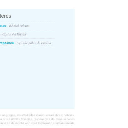
nterés
- Béisbol cubano
o.cu
io Oficial del INDER
- Ligas de futbol de Europa
ropa.com
s juegos, los resultados diarios, estadísticas, noticias,
 sus estrellas favoritas. Disponemos de otros servicios
equipo de desarrollo web está trabajando constantemente