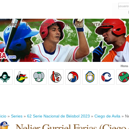
usuario
FOROS
PRONÓSTICOS
EN VIVO
CONTACTO
Hora 
icio
»
Series
»
62 Serie Nacional de Béisbol 2023
»
Ciego de Avila
» Ne
Nelier Gurriel Farias
(
Ciego 