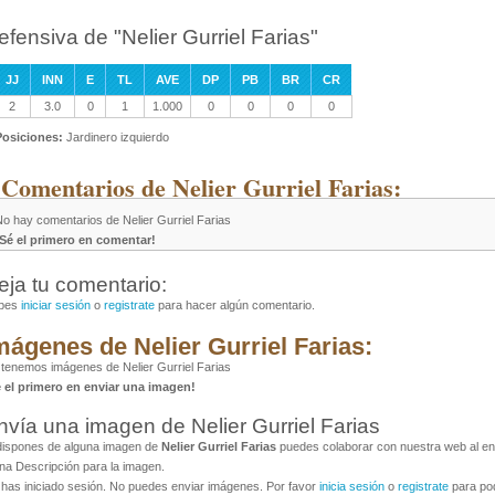
efensiva de "Nelier Gurriel Farias"
JJ
INN
E
TL
AVE
DP
PB
BR
CR
2
3.0
0
1
1.000
0
0
0
0
Posiciones:
Jardinero izquierdo
 Comentarios de Nelier Gurriel Farias:
o hay comentarios de Nelier Gurriel Farias
¡Sé el primero en comentar!
eja tu comentario:
bes
iniciar sesión
o
registrate
para hacer algún comentario.
mágenes de Nelier Gurriel Farias:
tenemos imágenes de Nelier Gurriel Farias
é el primero en enviar una imagen!
nvía una imagen de Nelier Gurriel Farias
dispones de alguna imagen de
Nelier Gurriel Farias
puedes colaborar con nuestra web al env
na Descripción para la imagen.
has iniciado sesión. No puedes enviar imágenes. Por favor
inicia sesión
o
registrate
para pod