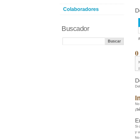
Colaboradores
D
Buscador
0
N
D
De
I
No 
¡S
E
Si 
y u
No 