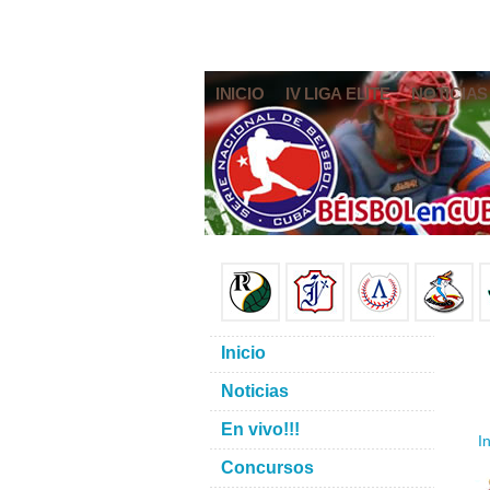
INICIO
IV LIGA ELITE
NOTICIAS
Inicio
Noticias
En vivo!!!
In
Concursos