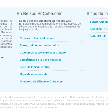
En BeisbolEnCuba.com
Sitios de i
onados al
Lo que puedes encontrar en nuestra web
BeisbolCuban
usimos la
En BeisbolEnCuba.com podrás encontrar noticias del
eb con el
béisbol cubano, estadísticas, records, resultados de
- Sit
INDER.cu
n sobre el
los juegos y más...
Nacional.
ortajes,
FutbolClubEu
ne y mucho
Noticias del béisbol cubano
 y ampliar
blicaremos
Foros, opiniones, comentarios...
concursos
Concursos sobre el Béisbol Cubano
.com
Estadísticas de la Serie Nacional
Serie 50, la Serie de Oro
Mapa de nuestra web
Directorio de BéisbolenCuba.com
a brindar información sobre la Serie Nacional de Béisbol en Cuba. Incluiremos el calendario de lo
 para que los usuarios publiquen sus ideas, opiniones o comentarios de la Serie, los juegos o
o participar en los Concursos y Encuestas sobre la Serie Nacional y el Béisbol Cubano. Nuestro 
ue te invitamos a visitar nuestra web frecuentemente.