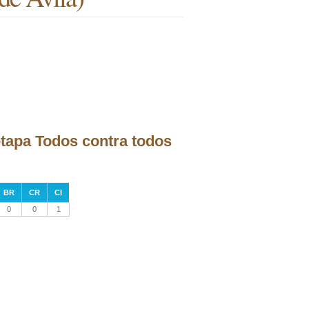
 etapa Todos contra todos
BR
CR
CI
0
0
1