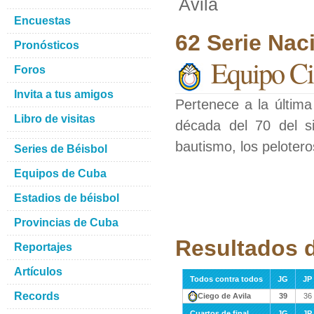
Avila
Encuestas
62 Serie Nac
Pronósticos
Equipo Ci
Foros
Invita a tus amigos
Pertenece a la última
Libro de visitas
década del 70 del s
bautismo, los pelotero
Series de Béisbol
Equipos de Cuba
Estadios de béisbol
Provincias de Cuba
Resultados d
Reportajes
Artículos
Todos contra todos
JG
JP
Records
Ciego de Avila
39
36
Cuartos de final
JG
JP