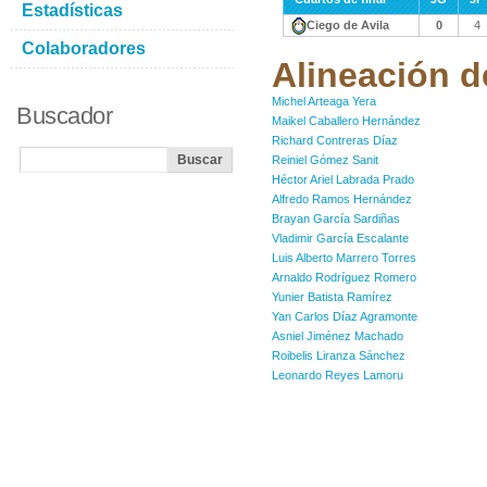
Estadísticas
Ciego de Avila
0
4
Colaboradores
Alineación d
Michel Arteaga Yera
Buscador
Maikel Caballero Hernández
Richard Contreras Díaz
Reiniel Gómez Sanit
Héctor Ariel Labrada Prado
Alfredo Ramos Hernández
Brayan García Sardiñas
Vladimir García Escalante
Luis Alberto Marrero Torres
Arnaldo Rodríguez Romero
Yunier Batista Ramírez
Yan Carlos Díaz Agramonte
Asniel Jiménez Machado
Roibelis Liranza Sánchez
Leonardo Reyes Lamoru