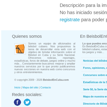
Descripción para la i
No has iniciado sesió
registrate
para poder 
Quienes somos
En BeisbolE
Somos un equipo de aficionados al
Lo que puedes enco
béisbol cubano. Nos propusimos la
En BeisbolEnCuba.co
tarea de desarrollar esta web con el
béisbol cubano, estad
objetivo de brindar información sobre el
los juegos y más...
Béisbol en Cuba y su Serie Nacional.
Ofrecemos noticias, reportajes,
estadísticas, foros de debate, juegos online y mucho
Noticias del béisb
más... Constantemente buscamos mejorar y ampliar
nuestros servicios por lo que pronto publicaremos
Foros, opiniones, 
nuevas secciones en nuestra web como concursos
y otros entretenimientos.
Concursos sobre e
© copyright 2009 - 2026
BeisbolEnCuba.com
Estadísticas de la 
Inicio
|
Mapa del sitio
|
Contacto
Serie 50, la Serie d
Redes sociales:
Mapa de nuestra 
Directorio de Béi