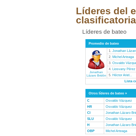
Líderes del 
clasificatoria
Líderes de bateo
Promedio de bateo
1.
Jonathan Lázaro
2.
Michel Arteaga
3.
Osvaldo Vázqu
4.
Liosvany Pérez
Jonathan
5.
Héctor Ariel...
Lázaro Bridón
Lista 
Otros líderes de bateo »
C
Osvaldo Vázquez
HR
Osvaldo Vázquez
CI
Jonathan Lázaro Br
SLU
Osvaldo Vázquez
H
Jonathan Lázaro Br
OBP
Michel Arteaga