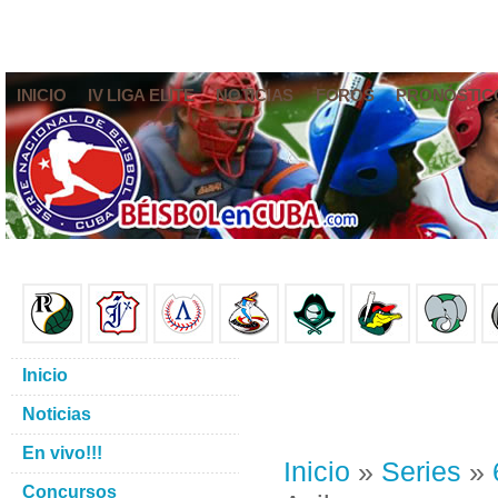
INICIO
IV LIGA ELITE
NOTICIAS
FOROS
PRONÓSTIC
Inicio
Noticias
En vivo!!!
Inicio
»
Series
»
Concursos