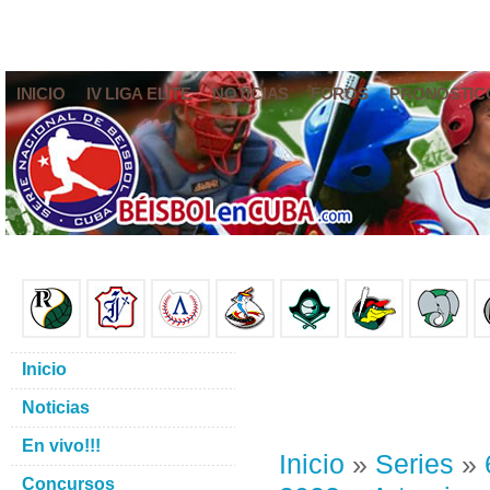
INICIO
IV LIGA ELITE
NOTICIAS
FOROS
PRONÓSTIC
Inicio
Noticias
En vivo!!!
Inicio
»
Series
»
Concursos