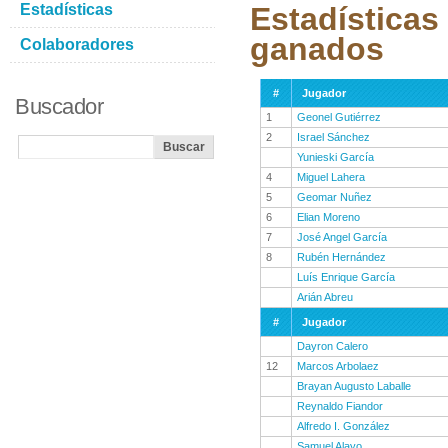
Estadísticas
Estadísticas
ganados
Colaboradores
#
Jugador
Buscador
1
Geonel Gutiérrez
2
Israel Sánchez
Yunieski García
4
Miguel Lahera
5
Geomar Nuñez
6
Elian Moreno
7
José Angel García
8
Rubén Hernández
Luís Enrique García
Arián Abreu
#
Jugador
Dayron Calero
12
Marcos Arbolaez
Brayan Augusto Laballe
Reynaldo Fiandor
Alfredo I. González
Samuel Alayo