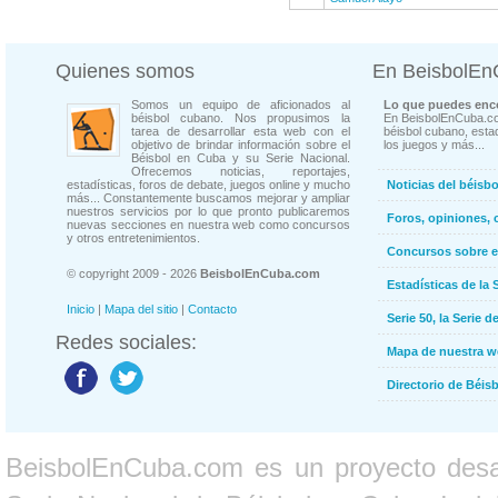
Quienes somos
En BeisbolE
Somos un equipo de aficionados al
Lo que puedes enco
béisbol cubano. Nos propusimos la
En BeisbolEnCuba.co
tarea de desarrollar esta web con el
béisbol cubano, estad
objetivo de brindar información sobre el
los juegos y más...
Béisbol en Cuba y su Serie Nacional.
Ofrecemos noticias, reportajes,
estadísticas, foros de debate, juegos online y mucho
Noticias del béisb
más... Constantemente buscamos mejorar y ampliar
nuestros servicios por lo que pronto publicaremos
Foros, opiniones, 
nuevas secciones en nuestra web como concursos
y otros entretenimientos.
Concursos sobre e
© copyright 2009 - 2026
BeisbolEnCuba.com
Estadísticas de la 
Inicio
|
Mapa del sitio
|
Contacto
Serie 50, la Serie d
Redes sociales:
Mapa de nuestra 
Directorio de Béi
BeisbolEnCuba.com es un proyecto desarr