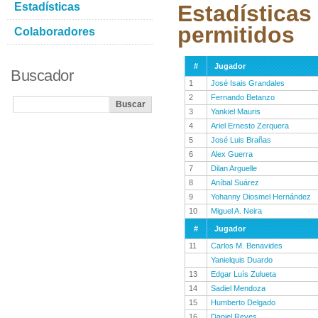
Estadísticas
Estadísticas
permitidos
Colaboradores
#
Jugador
Buscador
1
José Isais Grandales
2
Fernando Betanzo
3
Yankiel Mauris
4
Ariel Ernesto Zerquera
5
José Luis Brañas
6
Alex Guerra
7
Dilan Arguelle
8
Aníbal Suárez
9
Yohanny Diosmel Hernández
10
Miguel A. Neira
#
Jugador
11
Carlos M. Benavides
Yanielquis Duardo
13
Edgar Luís Zulueta
14
Sadiel Mendoza
15
Humberto Delgado
16
Daniel Reyes