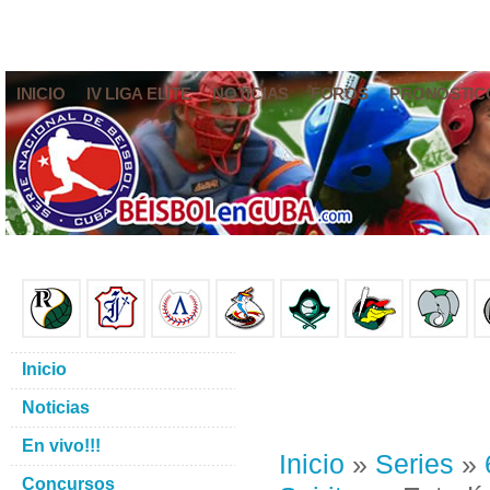
INICIO
IV LIGA ELITE
NOTICIAS
FOROS
PRONÓSTIC
Inicio
Noticias
En vivo!!!
Inicio
»
Series
»
Concursos