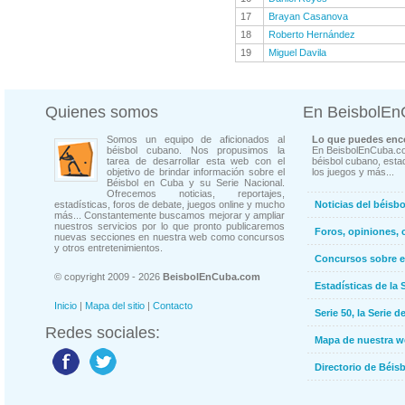
17
Brayan Casanova
18
Roberto Hernández
19
Miguel Davila
Quienes somos
En BeisbolE
Somos un equipo de aficionados al
Lo que puedes enco
béisbol cubano. Nos propusimos la
En BeisbolEnCuba.co
tarea de desarrollar esta web con el
béisbol cubano, estad
objetivo de brindar información sobre el
los juegos y más...
Béisbol en Cuba y su Serie Nacional.
Ofrecemos noticias, reportajes,
estadísticas, foros de debate, juegos online y mucho
Noticias del béisb
más... Constantemente buscamos mejorar y ampliar
nuestros servicios por lo que pronto publicaremos
Foros, opiniones, 
nuevas secciones en nuestra web como concursos
y otros entretenimientos.
Concursos sobre e
© copyright 2009 - 2026
BeisbolEnCuba.com
Estadísticas de la 
Inicio
|
Mapa del sitio
|
Contacto
Serie 50, la Serie d
Redes sociales:
Mapa de nuestra 
Directorio de Béi