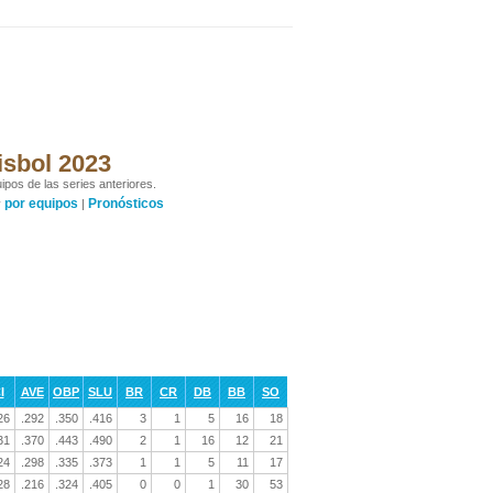
isbol 2023
ipos de las series anteriores.
por equipos
Pronósticos
y
|
I
AVE
OBP
SLU
BR
CR
DB
BB
SO
26
.292
.350
.416
3
1
5
16
18
31
.370
.443
.490
2
1
16
12
21
24
.298
.335
.373
1
1
5
11
17
28
.216
.324
.405
0
0
1
30
53