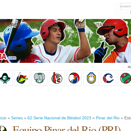
usuario
FOROS
PRONÓSTICOS
EN VIVO
CONTACTO
Ho
icio
»
Series
»
62 Serie Nacional de Béisbol 2023
»
Pinar del Rio
» Est
Equipo Pinar del Rio (PRI)