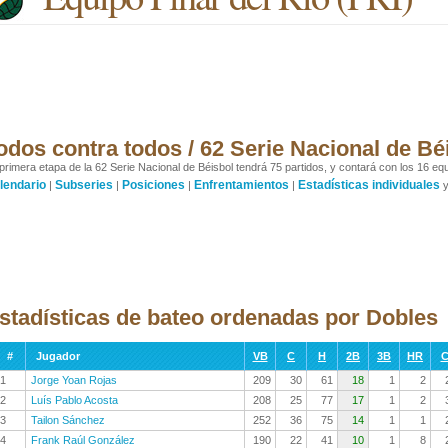
odos contra todos / 62 Serie Nacional de Bé
primera etapa de la 62 Serie Nacional de Béisbol tendrá 75 partidos, y contará con los 16 equ
lendario
Subseries
Posiciones
Enfrentamientos
Estadísticas individuales
|
|
|
|
stadísticas de bateo ordenadas por Dobles
#
Jugador
VB
C
H
2B
3B
HR
C
1
Jorge Yoan Rojas
209
30
61
18
1
2
2
Luís Pablo Acosta
208
25
77
17
1
2
3
Tailon Sánchez
252
36
75
14
1
1
4
Frank Raúl González
190
22
41
10
1
8