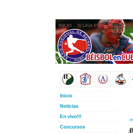
INICIO
IV LIGA ELITE
NOTICIAS
Inicio
Noticias
En vivo!!!
In
Concursos