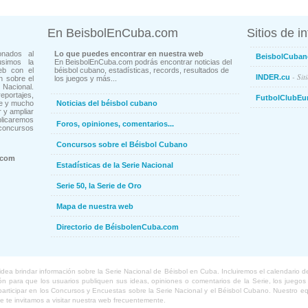
En BeisbolEnCuba.com
Sitios de i
onados al
Lo que puedes encontrar en nuestra web
BeisbolCuban
usimos la
En BeisbolEnCuba.com podrás encontrar noticias del
eb con el
béisbol cubano, estadísticas, records, resultados de
- Sit
INDER.cu
n sobre el
los juegos y más...
Nacional.
ortajes,
FutbolClubEu
ne y mucho
Noticias del béisbol cubano
 y ampliar
blicaremos
Foros, opiniones, comentarios...
concursos
Concursos sobre el Béisbol Cubano
.com
Estadísticas de la Serie Nacional
Serie 50, la Serie de Oro
Mapa de nuestra web
Directorio de BéisbolenCuba.com
a brindar información sobre la Serie Nacional de Béisbol en Cuba. Incluiremos el calendario de lo
 para que los usuarios publiquen sus ideas, opiniones o comentarios de la Serie, los juegos o
o participar en los Concursos y Encuestas sobre la Serie Nacional y el Béisbol Cubano. Nuestro 
ue te invitamos a visitar nuestra web frecuentemente.