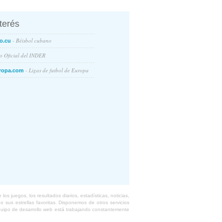
nterés
- Béisbol cubano
o.cu
io Oficial del INDER
- Ligas de futbol de Europa
ropa.com
s juegos, los resultados diarios, estadísticas, noticias,
 sus estrellas favoritas. Disponemos de otros servicios
equipo de desarrollo web está trabajando constantemente