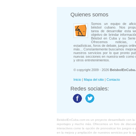
Quienes somos
Somos un equipo de afici
béisbol cubano. Nos prop
tarea de desarrollar esta w
objetivo de brindar informació
Béisbol en Cuba y su Serie 
Ofrecemos noticias, rep
estadísticas, foros de debate, juegos onli
más... Constantemente buscamos mejorar
nuestros servicios por lo que pronto pu
nuevas secciones en nuestra web como 
y otros entretenimientos.
© copyright 2009 - 2026
BeisbolEnCuba
Inicio
|
Mapa del sitio
|
Contacto
Redes sociales:
BeisbolEnCuba.com es un proyecto desarrollado con la ide
reportajes y mucho más. Ofrecemos un foro de discusión
interactivos como la opción de pronosticar los juegos 
en la mejora y ampliación de nuestros servicios por lo q