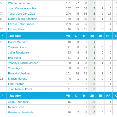
5
William Saavedra
191
27
58
7
0
9
Juan Carlos Arencibia
237
37
68
7
2
0
7
Yaser Julio González
244
45
66
6
2
17
8
Mario Lázaro Sánchez
149
28
35
5
1
1
Lázaro Emilio Blanco
209
26
66
5
0
4
10
Lázaro Páez
46
5
11
3
0
1
#
Jugador
VB
C
H
2B
3B
HR
C
11
Daniel Martínez
10
0
1
1
0
0
Yorman Licourt
21
0
5
1
0
0
Jeifer Rodríguez
23
4
4
1
0
0
Eric Vento
31
3
4
1
0
1
Yoannys Adrián Moreno
38
4
8
1
1
1
Yasiel Agete
58
6
17
1
0
1
Rolando Martínez
101
14
22
1
1
0
18
Marlon Moreno
6
1
1
0
0
0
Fidel Linares
11
1
1
0
0
1
Juan Manuel Pérez
11
1
2
0
0
0
#
Jugador
VB
C
H
2B
3B
HR
C
Airan Rodríguez
16
1
1
0
0
1
Reinier León
21
1
1
0
0
0
Geovany Hernández
26
2
5
0
0
0