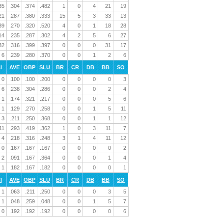
35
.304
.374
.482
1
0
4
21
19
21
.287
.380
.333
15
5
3
33
13
39
.270
.320
.520
4
0
1
18
28
14
.235
.287
.302
4
2
5
6
27
32
.316
.399
.397
0
0
0
31
17
6
.239
.280
.370
0
0
1
2
6
I
AVE
OBP
SLU
BR
CR
DB
BB
SO
0
.100
.100
.200
0
0
0
0
3
6
.238
.304
.286
0
0
0
2
4
1
.174
.321
.217
0
0
0
5
6
1
.129
.270
.258
0
0
1
5
11
3
.211
.250
.368
0
0
1
1
12
11
.293
.419
.362
1
0
3
11
7
4
.218
.316
.248
3
1
4
11
12
0
.167
.167
.167
0
0
0
0
2
2
.091
.167
.364
0
0
0
1
4
1
.182
.167
.182
0
0
0
0
1
I
AVE
OBP
SLU
BR
CR
DB
BB
SO
1
.063
.211
.250
0
0
0
3
5
1
.048
.259
.048
0
0
1
5
7
0
.192
.192
.192
0
0
0
0
6