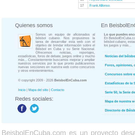
17
Frank Alfonso
Quienes somos
En BeisbolE
Somos un equipo de aficionados al
Lo que puedes enco
béisbol cubano. Nos propusimos la
En BeisbolEnCuba.co
tarea de desarrollar esta web con el
béisbol cubano, estad
objetivo de brindar información sobre el
los juegos y más...
Béisbol en Cuba y su Serie Nacional.
Ofrecemos noticias, reportajes,
estadísticas, foros de debate, juegos online y mucho
Noticias del béisb
más... Constantemente buscamos mejorar y ampliar
nuestros servicios por lo que pronto publicaremos
Foros, opiniones, 
nuevas secciones en nuestra web como concursos
y otros entretenimientos.
Concursos sobre e
© copyright 2009 - 2026
BeisbolEnCuba.com
Estadísticas de la 
Inicio
|
Mapa del sitio
|
Contacto
Serie 50, la Serie d
Redes sociales:
Mapa de nuestra 
Directorio de Béi
BeisbolEnCuba.com es un proyecto desarr