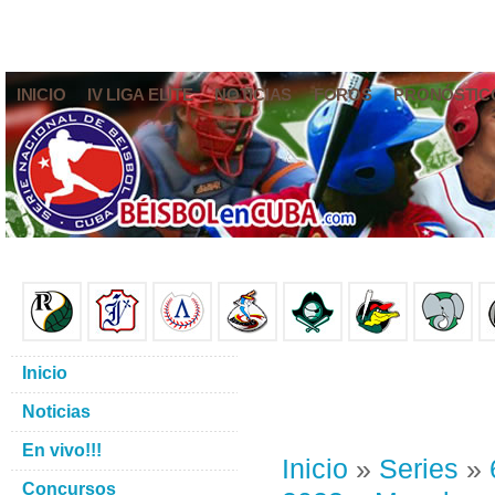
INICIO
IV LIGA ELITE
NOTICIAS
FOROS
PRONÓSTIC
Inicio
Noticias
En vivo!!!
Inicio
»
Series
»
Concursos