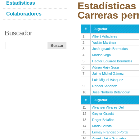
Estadísticas
Estadísticas
Carreras per
Colaboradores
#
Jugador
Buscador
1
Albert Valladares
2
Yadián Martínez
3
José Ignacio Bermudes
4
Marlon Vega
5
Hector Eduardo Bermudez
6
Adrián Rajiv Sosa
7
Jaime Michel Gámez
Luis Miguel Vásquez
9
Rancel Sánchez
10
José Norbelis Betancourt
#
Jugador
11
Alyanser Alvarez Del
12
Geyler Gracial
13
Roger Bolaños
14
Mario Batista
15
Lemay Francisco Portal
16
Anyelo Jairo González