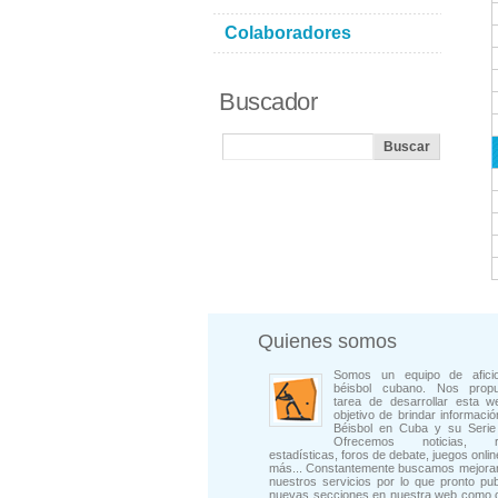
Colaboradores
Buscador
Quienes somos
Somos un equipo de afici
béisbol cubano. Nos prop
tarea de desarrollar esta w
objetivo de brindar informació
Béisbol en Cuba y su Serie 
Ofrecemos noticias, rep
estadísticas, foros de debate, juegos onli
más... Constantemente buscamos mejorar
nuestros servicios por lo que pronto pu
nuevas secciones en nuestra web como 