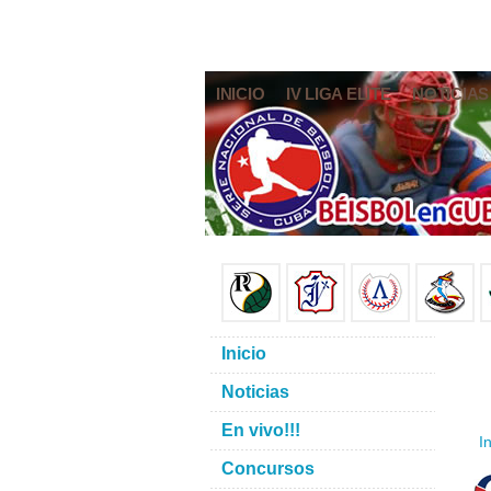
INICIO
IV LIGA ELITE
NOTICIAS
Inicio
Noticias
En vivo!!!
In
Concursos