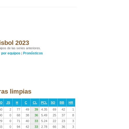
isbol 2023
ipos de las series anteriores.
por equipos
Pronósticos
y
|
ras limpias
RO
JS
H
C
CL
PCL
SO
BB
HR
50
2
77
49
39
4.35
69
42
1
00
0
68
38
36
5.49
25
37
8
29
0
71
40
33
5.24
22
23
3
83
0
94
42
33
2.78
66
36
3