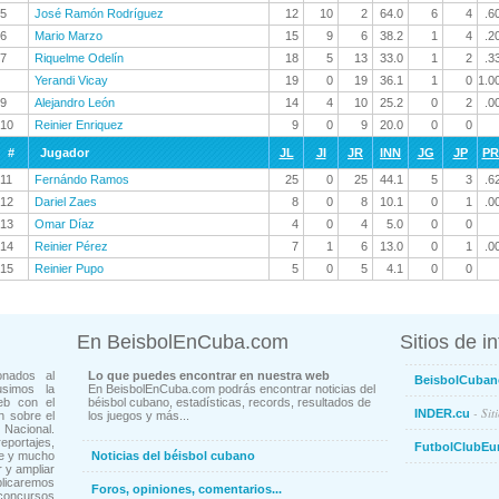
5
José Ramón Rodríguez
12
10
2
64.0
6
4
.6
6
Mario Marzo
15
9
6
38.2
1
4
.2
7
Riquelme Odelín
18
5
13
33.0
1
2
.3
Yerandi Vicay
19
0
19
36.1
1
0
1.0
9
Alejandro León
14
4
10
25.2
0
2
.0
10
Reinier Enriquez
9
0
9
20.0
0
0
#
Jugador
JL
JI
JR
INN
JG
JP
P
11
Fernándo Ramos
25
0
25
44.1
5
3
.6
12
Dariel Zaes
8
0
8
10.1
0
1
.0
13
Omar Díaz
4
0
4
5.0
0
0
14
Reinier Pérez
7
1
6
13.0
0
1
.0
15
Reinier Pupo
5
0
5
4.1
0
0
En BeisbolEnCuba.com
Sitios de i
onados al
Lo que puedes encontrar en nuestra web
BeisbolCuban
usimos la
En BeisbolEnCuba.com podrás encontrar noticias del
eb con el
béisbol cubano, estadísticas, records, resultados de
- Sit
INDER.cu
n sobre el
los juegos y más...
Nacional.
ortajes,
FutbolClubEu
ne y mucho
Noticias del béisbol cubano
 y ampliar
blicaremos
Foros, opiniones, comentarios...
concursos