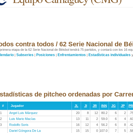
odos contra todos / 62 Serie Nacional de Bé
primera etapa de la 62 Serie Nacional de Béisbol tendrá 75 partidos, y contará con los 16 equ
lendario
Subseries
Posiciones
Enfrentamientos
Estadísticas individuales
|
|
|
|
stadísticas de pitcheo ordenadas por Carre
#
Jugador
JL
JI
JR
INN
JG
JP
P
1
Angel Luis Márquez
20
8
12
80.2
6
2
.7
2
Luis Mario Macías
13
11
2
59.0
6
4
.6
3
Rodolfo Soris
16
12
4
56.2
6
8
.4
Dariel Góngora De La
15
15
0
107.0
7
5
.5