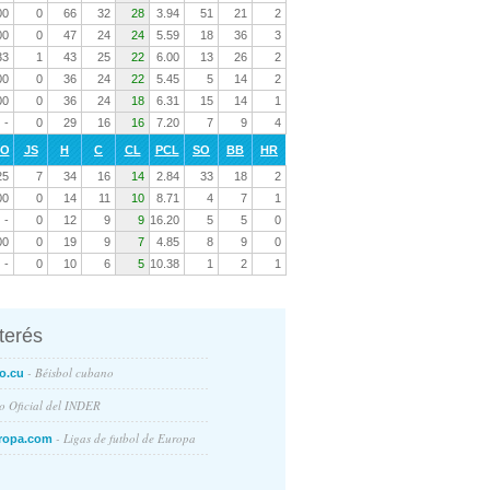
00
0
66
32
28
3.94
51
21
2
00
0
47
24
24
5.59
18
36
3
33
1
43
25
22
6.00
13
26
2
00
0
36
24
22
5.45
5
14
2
00
0
36
24
18
6.31
15
14
1
-
0
29
16
16
7.20
7
9
4
RO
JS
H
C
CL
PCL
SO
BB
HR
25
7
34
16
14
2.84
33
18
2
00
0
14
11
10
8.71
4
7
1
-
0
12
9
9
16.20
5
5
0
00
0
19
9
7
4.85
8
9
0
-
0
10
6
5
10.38
1
2
1
nterés
- Béisbol cubano
o.cu
io Oficial del INDER
- Ligas de futbol de Europa
ropa.com