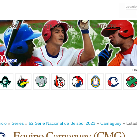
usuario
FOROS
PRONÓSTICOS
EN VIVO
CONTACTO
Ho
icio
»
Series
»
62 Serie Nacional de Béisbol 2023
»
Camaguey
» Estad
Equipo Camaguey (CMG)