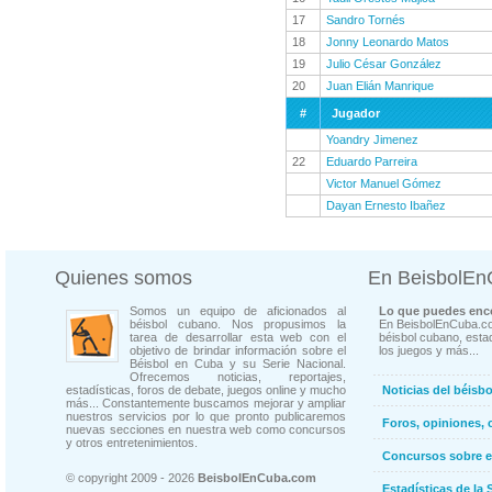
17
Sandro Tornés
18
Jonny Leonardo Matos
19
Julio César González
20
Juan Elián Manrique
#
Jugador
Yoandry Jimenez
22
Eduardo Parreira
Victor Manuel Gómez
Dayan Ernesto Ibañez
Quienes somos
En BeisbolE
Somos un equipo de aficionados al
Lo que puedes enco
béisbol cubano. Nos propusimos la
En BeisbolEnCuba.co
tarea de desarrollar esta web con el
béisbol cubano, estad
objetivo de brindar información sobre el
los juegos y más...
Béisbol en Cuba y su Serie Nacional.
Ofrecemos noticias, reportajes,
estadísticas, foros de debate, juegos online y mucho
Noticias del béisb
más... Constantemente buscamos mejorar y ampliar
nuestros servicios por lo que pronto publicaremos
Foros, opiniones, 
nuevas secciones en nuestra web como concursos
y otros entretenimientos.
Concursos sobre e
© copyright 2009 - 2026
BeisbolEnCuba.com
Estadísticas de la 