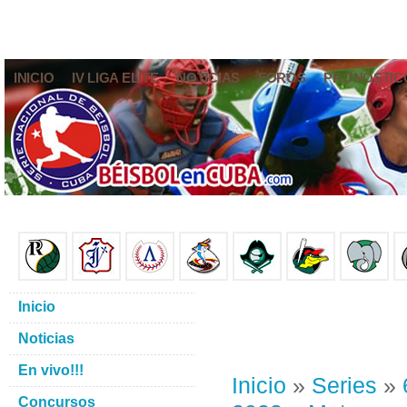
INICIO
IV LIGA ELITE
NOTICIAS
FOROS
PRONÓSTIC
Inicio
Noticias
En vivo!!!
Inicio
»
Series
»
Concursos