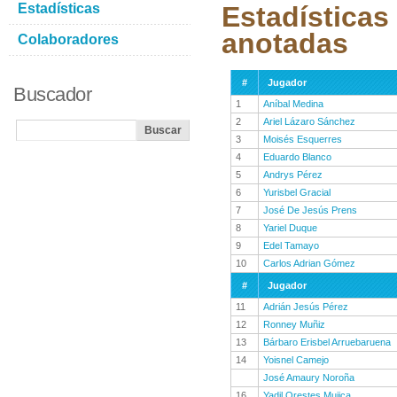
Estadísticas
Estadísticas
anotadas
Colaboradores
#
Jugador
Buscador
1
Aníbal Medina
2
Ariel Lázaro Sánchez
3
Moisés Esquerres
4
Eduardo Blanco
5
Andrys Pérez
6
Yurisbel Gracial
7
José De Jesús Prens
8
Yariel Duque
9
Edel Tamayo
10
Carlos Adrian Gómez
#
Jugador
11
Adrián Jesús Pérez
12
Ronney Muñiz
13
Bárbaro Erisbel Arruebaruena
14
Yoisnel Camejo
José Amaury Noroña
16
Yadil Orestes Mujica