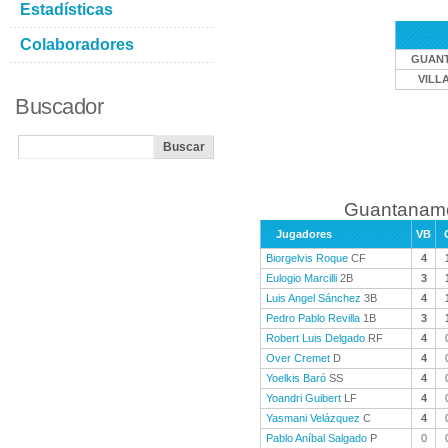
Estadísticas
Colaboradores
GUAN
VILL
Buscador
Guantanamo
Jugadores
VB
Biorgelvis Roque
CF
4
Eulogio Marcilli
2B
3
Luis Angel Sánchez
3B
4
Pedro Pablo Revilla
1B
3
Robert Luis Delgado
RF
4
Over Cremet
D
4
Yoelkis Baró
SS
4
Yoandri Guibert
LF
4
Yasmani Velázquez
C
4
Pablo Aníbal Salgado
P
0