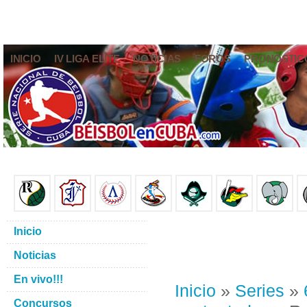
INICIO
IV LIGA ELITE
NOTICIAS
FOROS
PRONÓSTIC
Inicio
Noticias
En vivo!!!
Inicio
»
Series
»
Concursos