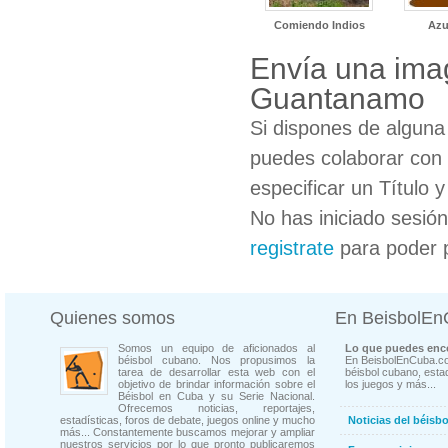
Comiendo Indios
Azu
Envía una imag
Guantanamo
Si dispones de algun
puedes colaborar con 
especificar un Título 
No has iniciado sesió
registrate
para poder 
Quienes somos
En BeisbolE
Somos un equipo de aficionados al
Lo que puedes enco
béisbol cubano. Nos propusimos la
En BeisbolEnCuba.co
tarea de desarrollar esta web con el
béisbol cubano, estad
objetivo de brindar información sobre el
los juegos y más...
Béisbol en Cuba y su Serie Nacional.
Ofrecemos noticias, reportajes,
estadísticas, foros de debate, juegos online y mucho
Noticias del béisb
más... Constantemente buscamos mejorar y ampliar
nuestros servicios por lo que pronto publicaremos