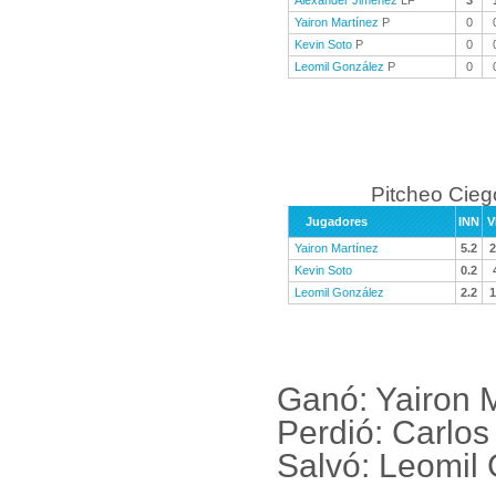
Alexander Jiménez
LF
3
Yairon Martínez
P
0
Kevin Soto
P
0
Leomil González
P
0
Pitcheo Cieg
Jugadores
INN
V
Yairon Martínez
5.2
2
Kevin Soto
0.2
Leomil González
2.2
1
Ganó: Yairon 
Perdió: Carlos
Salvó: Leomil 