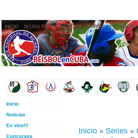
INICIO
IV LIGA ELITE
NOTICIAS
FOROS
PRONÓSTIC
Inicio
Noticias
En vivo!!!
Inicio
»
Series
»
Concursos