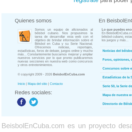
registrate
para poder 
Quienes somos
En BeisbolE
Somos un equipo de aficionados al
Lo que puedes enco
béisbol cubano. Nos propusimos la
En BeisbolEnCuba.co
tarea de desarrollar esta web con el
béisbol cubano, estad
objetivo de brindar información sobre el
los juegos y más...
Béisbol en Cuba y su Serie Nacional.
Ofrecemos noticias, reportajes,
estadísticas, foros de debate, juegos online y mucho
Noticias del béisb
más... Constantemente buscamos mejorar y ampliar
nuestros servicios por lo que pronto publicaremos
Foros, opiniones, 
nuevas secciones en nuestra web como concursos
y otros entretenimientos.
Concursos sobre e
© copyright 2009 - 2026
BeisbolEnCuba.com
Estadísticas de la 
Inicio
|
Mapa del sitio
|
Contacto
Serie 50, la Serie d
Redes sociales:
Mapa de nuestra 
Directorio de Béi
BeisbolEnCuba.com es un proyecto desarr