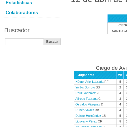
Estadísticas
Colaboradores
CIEG
Buscador
SANTIAG
Ciego de Avi
Jugadores
VB
Héctor Ariel Labrada
RF
5
Yorbis Borroto
SS
2
Raul González
2B
4
Alfredo Fadraga
C
3
Osvaldo Vázquez
D
4
Rubén Valdés
3B
4
Dainier Hernández
1B
5
Liosvany Pérez
CF
5