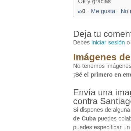
Ok y gracias
0
·
Me gusta
·
No 
Deja tu coment
Debes
iniciar sesión
Imágenes de 
No tenemos imágenes d
¡Sé el primero en en
Envía una imag
contra Santia
Si dispones de algun
de Cuba
puedes colab
puedes especificar un 