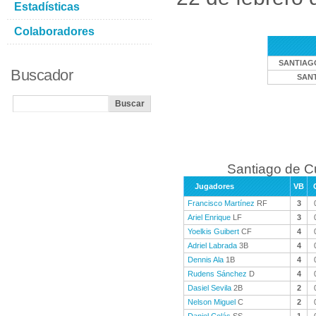
Estadísticas
Colaboradores
SANTIAG
Buscador
SANT
Santiago de C
Jugadores
VB
Francisco Martínez
RF
3
Ariel Enrique
LF
3
Yoelkis Guibert
CF
4
Adriel Labrada
3B
4
Dennis Ala
1B
4
Rudens Sánchez
D
4
Dasiel Sevila
2B
2
Nelson Miguel
C
2