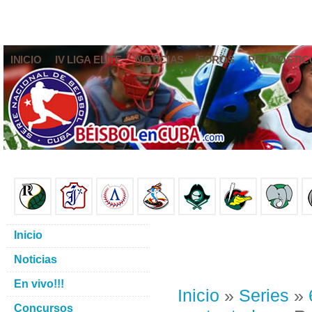
INICIO
IV LIGA ELITE
NOTICIAS
FOROS
PRONÓSTIC
Inicio
Noticias
En vivo!!!
Inicio
»
Series
»
Concursos