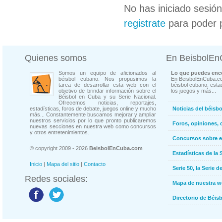
No has iniciado sesió
registrate
para poder 
Quienes somos
En BeisbolE
Somos un equipo de aficionados al
Lo que puedes enco
béisbol cubano. Nos propusimos la
En BeisbolEnCuba.co
tarea de desarrollar esta web con el
béisbol cubano, estad
objetivo de brindar información sobre el
los juegos y más...
Béisbol en Cuba y su Serie Nacional.
Ofrecemos noticias, reportajes,
estadísticas, foros de debate, juegos online y mucho
Noticias del béisb
más... Constantemente buscamos mejorar y ampliar
nuestros servicios por lo que pronto publicaremos
Foros, opiniones, 
nuevas secciones en nuestra web como concursos
y otros entretenimientos.
Concursos sobre e
© copyright 2009 - 2026
BeisbolEnCuba.com
Estadísticas de la 
Inicio
|
Mapa del sitio
|
Contacto
Serie 50, la Serie d
Redes sociales:
Mapa de nuestra 
Directorio de Béi