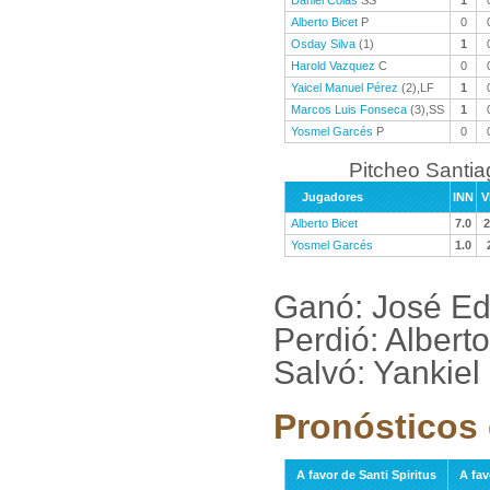
Daniel Colás
SS
1
Alberto Bicet
P
0
Osday Silva
(1)
1
Harold Vazquez
C
0
Yaicel Manuel Pérez
(2),LF
1
Marcos Luis Fonseca
(3),SS
1
Yosmel Garcés
P
0
Pitcheo Santi
Jugadores
INN
V
Alberto Bicet
7.0
2
Yosmel Garcés
1.0
Ganó: José Ed
Perdió: Albert
Salvó: Yankiel
Pronósticos 
A favor de Santi Spiritus
A fav