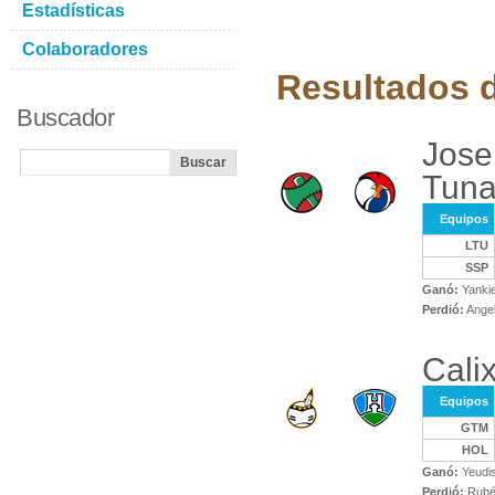
Estadísticas
Colaboradores
Resultados d
Buscador
Jose
Tuna
Equipos
LTU
SSP
Ganó:
Yankie
Perdió:
Ange
Cali
Equipos
GTM
HOL
Ganó:
Yeudi
Perdió:
Rubé