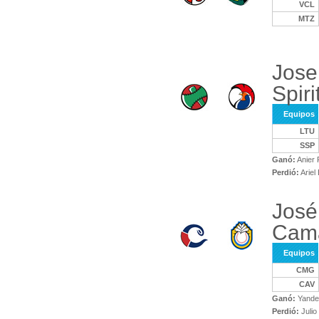
VCL
MTZ
Jose
Spiri
Equipos
LTU
SSP
Ganó:
Anier 
Perdió:
Ariel
José
Cam
Equipos
CMG
CAV
Ganó:
Yande
Perdió:
Julio