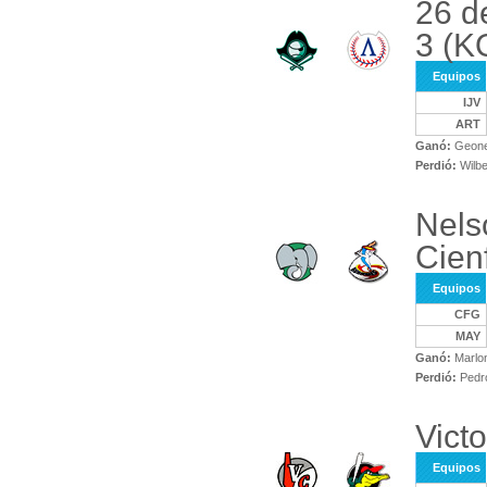
26 de
3 (K
Equipos
IJV
ART
Ganó:
Geonel
Perdió:
Wilbe
Nels
Cien
Equipos
CFG
MAY
Ganó:
Marlon
Perdió:
Pedr
Victo
Equipos