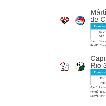
Márt
de C
Equipos
SCU
GRA
Ganó:
Yunier
Perdió:
Yosm
Capit
Rio 
Equipos
IND
PRI
Ganó:
Pedro 
Perdió:
Erlis
Salvó:
Andy V