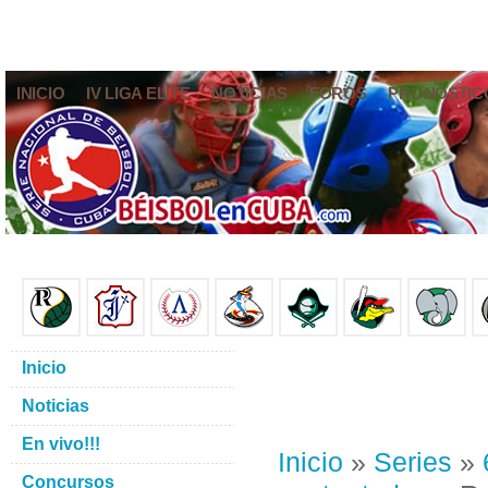
INICIO
IV LIGA ELITE
NOTICIAS
FOROS
PRONÓSTIC
Inicio
Noticias
En vivo!!!
Inicio
»
Series
»
Concursos