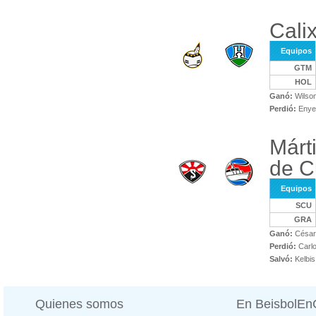
Cali
Equipos
GTM
HOL
Ganó:
Wilso
Perdió:
Enyer
Márt
de C
Equipos
SCU
GRA
Ganó:
César
Perdió:
Carlo
Salvó:
Kelbis
Quienes somos
En BeisbolE