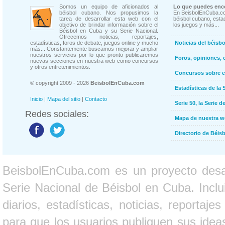
Somos un equipo de aficionados al
Lo que puedes enco
béisbol cubano. Nos propusimos la
En BeisbolEnCuba.co
tarea de desarrollar esta web con el
béisbol cubano, estad
objetivo de brindar información sobre el
los juegos y más...
Béisbol en Cuba y su Serie Nacional.
Ofrecemos noticias, reportajes,
estadísticas, foros de debate, juegos online y mucho
Noticias del béisb
más... Constantemente buscamos mejorar y ampliar
nuestros servicios por lo que pronto publicaremos
Foros, opiniones, 
nuevas secciones en nuestra web como concursos
y otros entretenimientos.
Concursos sobre e
© copyright 2009 - 2026
BeisbolEnCuba.com
Estadísticas de la 
Inicio
|
Mapa del sitio
|
Contacto
Serie 50, la Serie d
Redes sociales:
Mapa de nuestra 
Directorio de Béi
BeisbolEnCuba.com es un proyecto desarr
Serie Nacional de Béisbol en Cuba. Inclui
diarios, estadísticas, noticias, report
para que los usuarios publiquen sus ideas