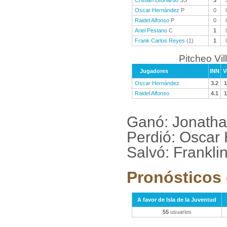
Cristián Leonardo
SS
3
Oscar Hernández
P
0
Raidel Alfonso
P
0
Ariel Pestano
C
1
Frank Carlos Reyes
(1)
1
Pitcheo Vil
Jugadores
INN
V
Oscar Hernández
3.2
1
Raidel Alfonso
4.1
1
Ganó: Jonath
Perdió: Oscar
Salvó: Frankl
Pronósticos 
A favor de Isla de la Juventud
55
usuarios