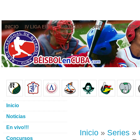
INICIO
IV LIGA ELITE
NOTICIAS
FOROS
PRONÓSTIC
Inicio
Noticias
En vivo!!!
Inicio
»
Series
»
Concursos