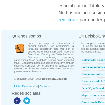
especificar un Título 
No has iniciado sesió
registrate
para poder 
Quienes somos
En BeisbolE
Somos un equipo de aficionados al
Lo que puedes enco
béisbol cubano. Nos propusimos la
En BeisbolEnCuba.co
tarea de desarrollar esta web con el
béisbol cubano, estad
objetivo de brindar información sobre el
los juegos y más...
Béisbol en Cuba y su Serie Nacional.
Ofrecemos noticias, reportajes,
estadísticas, foros de debate, juegos online y mucho
Noticias del béisb
más... Constantemente buscamos mejorar y ampliar
nuestros servicios por lo que pronto publicaremos
Foros, opiniones, 
nuevas secciones en nuestra web como concursos
y otros entretenimientos.
Concursos sobre e
© copyright 2009 - 2026
BeisbolEnCuba.com
Estadísticas de la 
Inicio
|
Mapa del sitio
|
Contacto
Serie 50, la Serie d
Redes sociales:
Mapa de nuestra 
Directorio de Béi