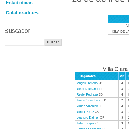
Estadísticas
Colaboradores
V
Buscador
ISLA DE L
Villa Clara
Jugadores
VB
Magdiel Alfredo
2B
4
Yosbel Alexander
RF
3
Reidel Pedraza
1B
4
Juan Carlos López
D
2
Yurién Vizcaino
LF
4
Yeniet Pérez
3B
3
Leandro Daimar
CF
3
Julio Enrique
C
3