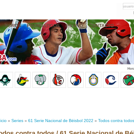
usuario
FOROS
PRONÓSTICOS
EN VIVO
CONTACTO
Hor
icio
»
Series
»
61 Serie Nacional de Béisbol 2022
»
Todos contra todo
odos contra todos / 61 Serie Nacional de Bé