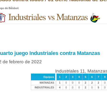
ego de Béisbol
:
Industriales vs Matanzas
uarto juego Industriales contra Matanzas
2 de febrero de 2022
Industriales 11, Matanza
Equipos
1
2
3
4
5
6
7
8
MATANZAS
1
0
0
0
2
2
2
0
INDUSTRIALES
4
0
0
0
2
0
5
0