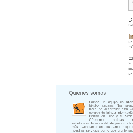
D
De
I
No 
¡S
E
Si 
pue
No 
Quienes somos
Somos un equipo de afici
béisbol cubano. Nos prop
tarea de desarrollar esta w
objetivo de brindar informació
Béisbol en Cuba y su Serie 
Ofrecemos noticias, rep
estadísticas, foros de debate, juegos onli
más... Constantemente buscamos mejorar
nuestros servicios por lo que pronto pu