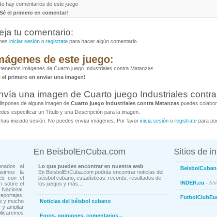
No hay comentarios de este juego
¡Sé el primero en comentar!
eja tu comentario:
bes
iniciar sesión
o
registrate
para hacer algún comentario.
mágenes de este juego:
tenemos imágenes de Cuarto juego Industriales contra Matanzas
é el primero en enviar una imagen!
nvía una imagen de Cuarto juego Industriales contr
dispones de alguna imagen de
Cuarto juego Industriales contra Matanzas
puedes colabora
des especificar un Título y una Descripción para la imagen.
has iniciado sesión. No puedes enviar imágenes. Por favor
inicia sesión
o
registrate
para pod
En BeisbolEnCuba.com
Sitios de i
onados al
Lo que puedes encontrar en nuestra web
BeisbolCuban
usimos la
En BeisbolEnCuba.com podrás encontrar noticias del
eb con el
béisbol cubano, estadísticas, records, resultados de
- Sit
INDER.cu
n sobre el
los juegos y más...
Nacional.
ortajes,
FutbolClubEu
ne y mucho
Noticias del béisbol cubano
 y ampliar
blicaremos
Foros, opiniones, comentarios...