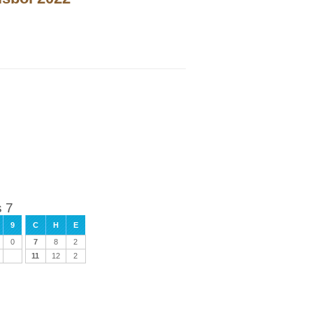
s 7
9
C
H
E
0
7
8
2
11
12
2