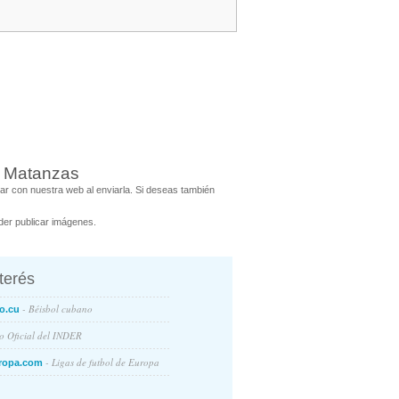
a Matanzas
r con nuestra web al enviarla. Si deseas también
er publicar imágenes.
nterés
- Béisbol cubano
o.cu
io Oficial del INDER
- Ligas de futbol de Europa
ropa.com