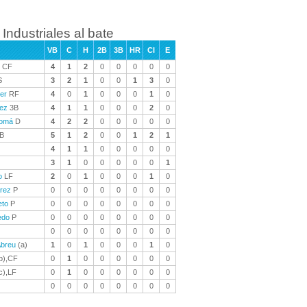
Industriales al bate
VB
C
H
2B
3B
HR
CI
E
CF
4
1
2
0
0
0
0
0
S
3
2
1
0
0
1
3
0
er
RF
4
0
1
0
0
0
1
0
ez
3B
4
1
1
0
0
0
2
0
lomá
D
4
2
2
0
0
0
0
0
B
5
1
2
0
0
1
2
1
4
1
1
0
0
0
0
0
3
1
0
0
0
0
0
1
o
LF
2
0
1
0
0
0
1
0
arez
P
0
0
0
0
0
0
0
0
eto
P
0
0
0
0
0
0
0
0
edo
P
0
0
0
0
0
0
0
0
0
0
0
0
0
0
0
0
Abreu
(a)
1
0
1
0
0
0
1
0
b),CF
0
1
0
0
0
0
0
0
c),LF
0
1
0
0
0
0
0
0
0
0
0
0
0
0
0
0