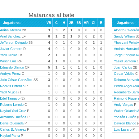
Matanzas al bate
Jugadores
VB
C
H
2B
3B
HR
CI
E
Jugadores
Aníbal Medina
2B
3
3
2
1
0
0
0
0
Alberto Calderón
Ariel Sánchez
LF
6
1
2
1
0
0
2
0
Sandy William
S
Jefferson Delgado
3B
4
0
1
0
0
0
2
1
Yhosvani Peñalv
Javier Camero
D
4
0
1
0
0
0
0
0
Andrés Hernánd
Yadil Dreke
1B
2
1
0
0
0
0
0
0
Jorge Enrique A
Willian Luis
RF
4
1
0
0
0
0
0
0
Yasiel Santoya
1
Eduardo Blanco
CF
5
1
1
0
1
0
1
0
Juan Carlos
2B
Andrys Pérez
C
1
0
0
0
0
0
0
1
Oscar Valdés
C
Julio César González
SS
3
0
0
0
0
0
1
0
Roberto Aceved
Noelvis Entenza
P
0
0
0
0
0
0
0
0
Pedro Angel Alv
Yadil Mujica
(1)
1
0
1
0
0
0
1
0
Reemberto Barr
Edel Tamayo
(2)
0
0
0
0
0
0
0
0
Raimond Figuer
Roberto Loredo
C
1
0
0
0
0
0
0
0
Andy Vargas
P
Naykel Yoel Cruz
P
0
0
0
0
0
0
0
0
Walter Orlando 
Armando Dueñas
P
0
0
0
0
0
0
0
0
Yoasán Guillén
(
Denis Quesada
P
0
0
0
0
0
0
0
0
Dayron Blanco
(
Carlos B. Alvarez
P
0
0
0
0
0
0
0
0
Luis Lazaro
P
Haykel Parra
P
0
0
0
0
0
0
0
0