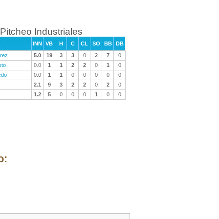
Pitcheo Industriales
INN
VB
H
C
CL
SO
BB
DB
arez
5.0
19
3
3
0
2
7
0
eto
0.0
1
1
2
2
0
1
0
edo
0.0
1
1
0
0
0
0
0
2.1
9
3
2
2
0
2
0
1.2
5
0
0
0
1
0
0
o: