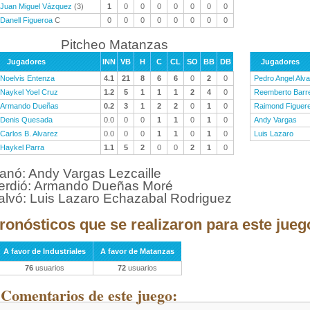
Juan Miguel Vázquez
(3)
1
0
0
0
0
0
0
0
Danell Figueroa
C
0
0
0
0
0
0
0
0
Pitcheo Matanzas
Jugadores
INN
VB
H
C
CL
SO
BB
DB
Jugadores
Noelvis Entenza
4.1
21
8
6
6
0
2
0
Pedro Angel Alv
Naykel Yoel Cruz
1.2
5
1
1
1
2
4
0
Reemberto Barr
Armando Dueñas
0.2
3
1
2
2
0
1
0
Raimond Figuer
Denis Quesada
0.0
0
0
1
1
0
1
0
Andy Vargas
Carlos B. Alvarez
0.0
0
0
1
1
0
1
0
Luis Lazaro
Haykel Parra
1.1
5
2
0
0
2
1
0
anó: Andy Vargas Lezcaille
erdió: Armando Dueñas Moré
alvó: Luis Lazaro Echazabal Rodriguez
ronósticos que se realizaron para este jueg
A favor de Industriales
A favor de Matanzas
76
usuarios
72
usuarios
 Comentarios de este juego: