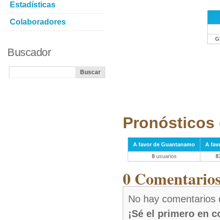
Estadísticas
Colaboradores
G
Buscador
Pronósticos 
A favor de Guantanamo
A fav
8
usuarios
8
0 Comentarios 
No hay comentarios 
¡Sé el primero en 