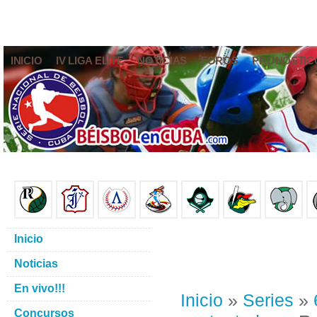
INICIO
IV LIGA ELITE
NOTICIAS
FOROS
PRONÓSTIC
Inicio
Noticias
En vivo!!!
Inicio
»
Series
»
Concursos