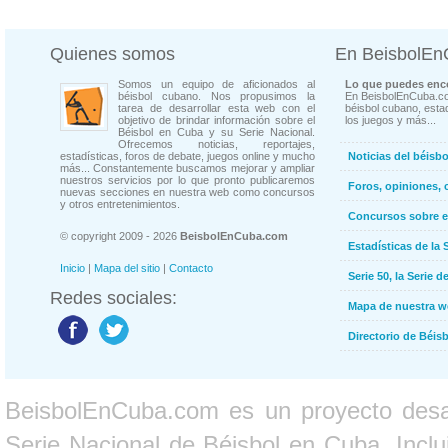
Quienes somos
En BeisbolE
Somos un equipo de aficionados al
Lo que puedes enco
béisbol cubano. Nos propusimos la
En BeisbolEnCuba.co
tarea de desarrollar esta web con el
béisbol cubano, estad
objetivo de brindar información sobre el
los juegos y más...
Béisbol en Cuba y su Serie Nacional.
Ofrecemos noticias, reportajes,
estadísticas, foros de debate, juegos online y mucho
Noticias del béisb
más... Constantemente buscamos mejorar y ampliar
nuestros servicios por lo que pronto publicaremos
Foros, opiniones, 
nuevas secciones en nuestra web como concursos
y otros entretenimientos.
Concursos sobre e
© copyright 2009 - 2026
BeisbolEnCuba.com
Estadísticas de la 
Inicio
|
Mapa del sitio
|
Contacto
Serie 50, la Serie d
Redes sociales:
Mapa de nuestra 
Directorio de Béi
BeisbolEnCuba.com es un proyecto desarr
Serie Nacional de Béisbol en Cuba. Inclui