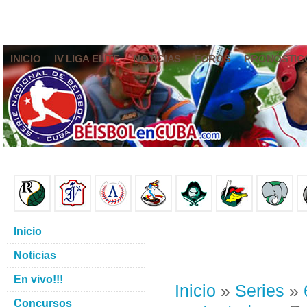
INICIO
IV LIGA ELITE
NOTICIAS
FOROS
PRONÓSTIC
Inicio
Noticias
En vivo!!!
Inicio
»
Series
»
Concursos