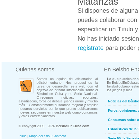
Matanzas
Si dispones de algun
puedes colaborar con 
especificar un Título 
No has iniciado sesió
registrate
para poder 
Quienes somos
En BeisbolE
Somos un equipo de aficionados al
Lo que puedes enco
béisbol cubano. Nos propusimos la
En BeisbolEnCuba.co
tarea de desarrollar esta web con el
béisbol cubano, estad
objetivo de brindar información sobre el
los juegos y más...
Béisbol en Cuba y su Serie Nacional.
Ofrecemos noticias, reportajes,
estadísticas, foros de debate, juegos online y mucho
Noticias del béisb
más... Constantemente buscamos mejorar y ampliar
nuestros servicios por lo que pronto publicaremos
Foros, opiniones, 
nuevas secciones en nuestra web como concursos
y otros entretenimientos.
Concursos sobre e
© copyright 2009 - 2026
BeisbolEnCuba.com
Estadísticas de la 
Inicio
|
Mapa del sitio
|
Contacto
Serie 50, la Serie d