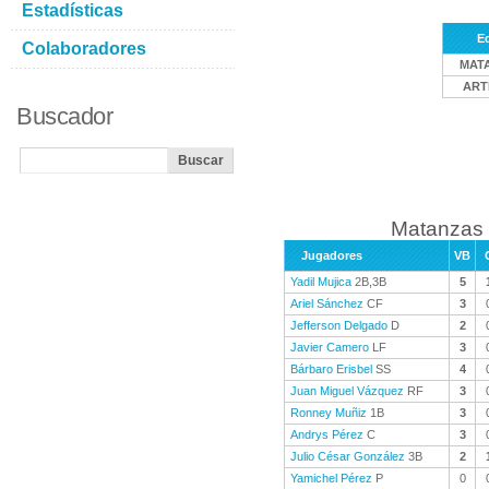
Estadísticas
E
Colaboradores
MAT
ART
Buscador
Matanzas 
Jugadores
VB
Yadil Mujica
2B,3B
5
Ariel Sánchez
CF
3
Jefferson Delgado
D
2
Javier Camero
LF
3
Bárbaro Erisbel
SS
4
Juan Miguel Vázquez
RF
3
Ronney Muñiz
1B
3
Andrys Pérez
C
3
Julio César González
3B
2
Yamichel Pérez
P
0