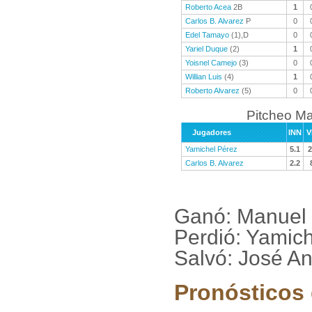
Roberto Acea
2B
1
Carlos B. Alvarez
P
0
Edel Tamayo
(1),D
0
Yariel Duque
(2)
1
Yoisnel Camejo
(3)
0
Willian Luis
(4)
1
Roberto Alvarez
(5)
0
Pitcheo M
Jugadores
INN
V
Yamichel Pérez
5.1
2
Carlos B. Alvarez
2.2
Ganó: Manuel
Perdió: Yamic
Salvó: José A
Pronósticos 