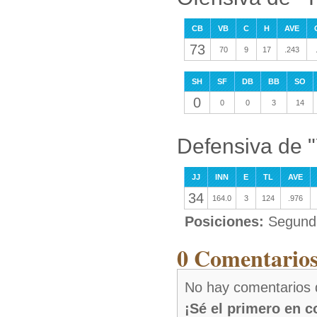
CB
VB
C
H
AVE
73
70
9
17
.243
SH
SF
DB
BB
SO
0
0
0
3
14
Defensiva de 
JJ
INN
E
TL
AVE
34
164.0
3
124
.976
Posiciones:
Segunda
0 Comentarios
No hay comentarios
¡Sé el primero en 