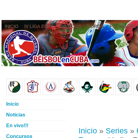
INICIO
IV LIGA ELITE
NOTICIAS
FOROS
PRONÓSTIC
Inicio
Noticias
En vivo!!!
Inicio
»
Series
»
Concursos