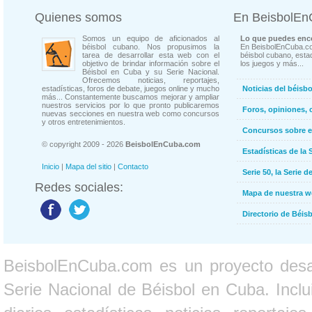
Quienes somos
En BeisbolE
Somos un equipo de aficionados al
Lo que puedes enco
béisbol cubano. Nos propusimos la
En BeisbolEnCuba.co
tarea de desarrollar esta web con el
béisbol cubano, estad
objetivo de brindar información sobre el
los juegos y más...
Béisbol en Cuba y su Serie Nacional.
Ofrecemos noticias, reportajes,
estadísticas, foros de debate, juegos online y mucho
Noticias del béisb
más... Constantemente buscamos mejorar y ampliar
nuestros servicios por lo que pronto publicaremos
Foros, opiniones, 
nuevas secciones en nuestra web como concursos
y otros entretenimientos.
Concursos sobre e
© copyright 2009 - 2026
BeisbolEnCuba.com
Estadísticas de la 
Inicio
|
Mapa del sitio
|
Contacto
Serie 50, la Serie d
Redes sociales:
Mapa de nuestra 
Directorio de Béi
BeisbolEnCuba.com es un proyecto desarr
Serie Nacional de Béisbol en Cuba. Inclui