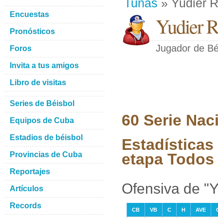
Tunas
» Yudier 
Encuestas
Yudier 
Pronósticos
Jugador de Bé
Foros
Invita a tus amigos
Libro de visitas
Series de Béisbol
60 Serie Nac
Equipos de Cuba
Estadios de béisbol
Estadísticas
Provincias de Cuba
etapa Todos 
Reportajes
Ofensiva de "
Artículos
Records
CB
VB
C
H
AVE