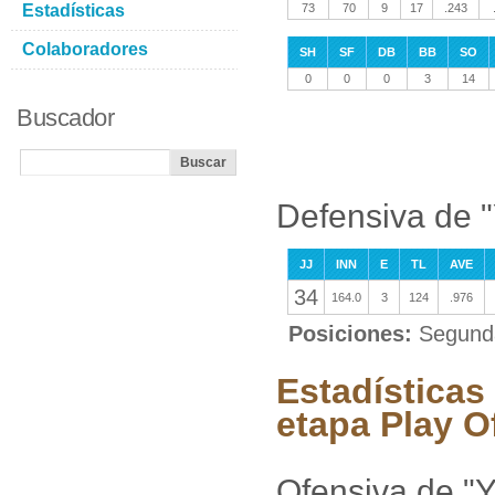
Estadísticas
73
70
9
17
.243
Colaboradores
SH
SF
DB
BB
SO
0
0
0
3
14
Buscador
Defensiva de 
JJ
INN
E
TL
AVE
34
164.0
3
124
.976
Posiciones:
Segunda
Estadísticas
etapa Play O
Ofensiva de "