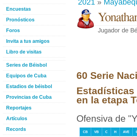
2021
»
Mayabeq
Encuestas
Yonathan
Pronósticos
Jugador de Bé
Foros
Invita a tus amigos
Libro de visitas
Series de Béisbol
60 Serie Nac
Equipos de Cuba
Estadios de béisbol
Estadísticas
Provincias de Cuba
en la etapa 
Reportajes
Ofensiva de "
Artículos
Records
CB
VB
C
H
AVE