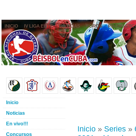
INICIO
IV LIGA ELITE
NOTICIAS
FOROS
PRONÓSTIC
Inicio
Noticias
En vivo!!!
Inicio
»
Series
»
Concursos