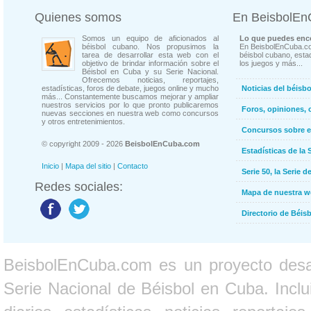
Quienes somos
En BeisbolE
Somos un equipo de aficionados al
Lo que puedes enco
béisbol cubano. Nos propusimos la
En BeisbolEnCuba.co
tarea de desarrollar esta web con el
béisbol cubano, estad
objetivo de brindar información sobre el
los juegos y más...
Béisbol en Cuba y su Serie Nacional.
Ofrecemos noticias, reportajes,
estadísticas, foros de debate, juegos online y mucho
Noticias del béisb
más... Constantemente buscamos mejorar y ampliar
nuestros servicios por lo que pronto publicaremos
Foros, opiniones, 
nuevas secciones en nuestra web como concursos
y otros entretenimientos.
Concursos sobre e
© copyright 2009 - 2026
BeisbolEnCuba.com
Estadísticas de la 
Inicio
|
Mapa del sitio
|
Contacto
Serie 50, la Serie d
Redes sociales:
Mapa de nuestra 
Directorio de Béi
BeisbolEnCuba.com es un proyecto desarr
Serie Nacional de Béisbol en Cuba. Inclui