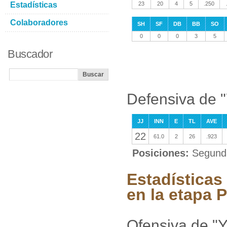
Estadísticas
23
20
4
5
.250
Colaboradores
SH
SF
DB
BB
SO
0
0
0
3
5
Buscador
Defensiva de 
JJ
INN
E
TL
AVE
22
61.0
2
26
.923
Posiciones:
Segund
Estadísticas
en la etapa P
Ofensiva de "