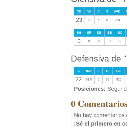
CB
VB
C
H
AVE
23
20
4
5
.250
SH
SF
DB
BB
SO
0
0
0
3
5
Defensiva de 
JJ
INN
E
TL
AVE
22
61.0
2
26
.923
Posiciones:
Segund
0 Comentarios
No hay comentarios 
¡Sé el primero en 