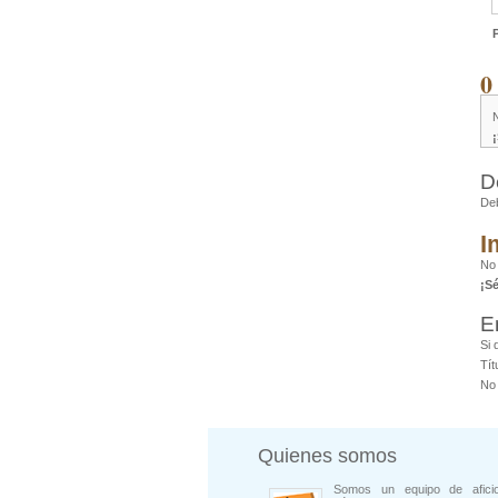
0
D
De
I
No 
¡S
E
Si 
Tít
No 
Quienes somos
Somos un equipo de afici