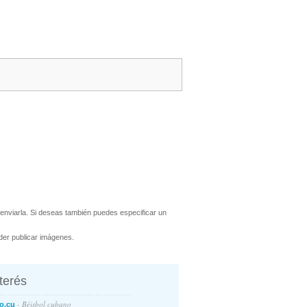
enviarla. Si deseas también puedes especificar un
er publicar imágenes.
nterés
- Béisbol cubano
o.cu