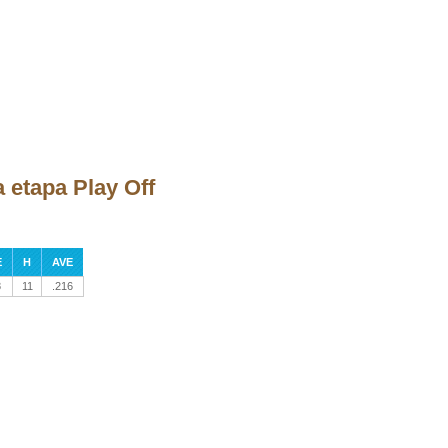
a etapa Play Off
E
H
AVE
8
11
.216