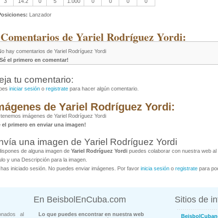
3
14.2
0
5
1.000
0
0
0
0
Posiciones:
Lanzador
 Comentarios de Yariel Rodríguez Yordi:
No hay comentarios de Yariel Rodríguez Yordi
¡Sé el primero en comentar!
eja tu comentario:
bes
iniciar sesión
o
registrate
para hacer algún comentario.
mágenes de Yariel Rodríguez Yordi:
tenemos imágenes de Yariel Rodríguez Yordi
é el primero en enviar una imagen!
nvía una imagen de Yariel Rodríguez Yordi
dispones de alguna imagen de
Yariel Rodríguez Yordi
puedes colaborar con nuestra web al 
ulo y una Descripción para la imagen.
has iniciado sesión. No puedes enviar imágenes. Por favor
inicia sesión
o
registrate
para pod
En BeisbolEnCuba.com
Sitios de i
onados al
Lo que puedes encontrar en nuestra web
BeisbolCuban