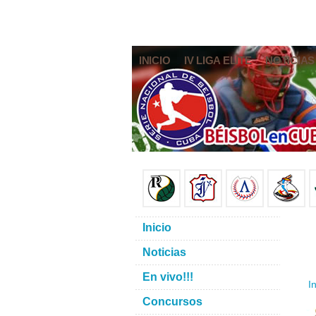
INICIO
IV LIGA ELITE
NOTICIAS
Inicio
Noticias
En vivo!!!
In
Concursos