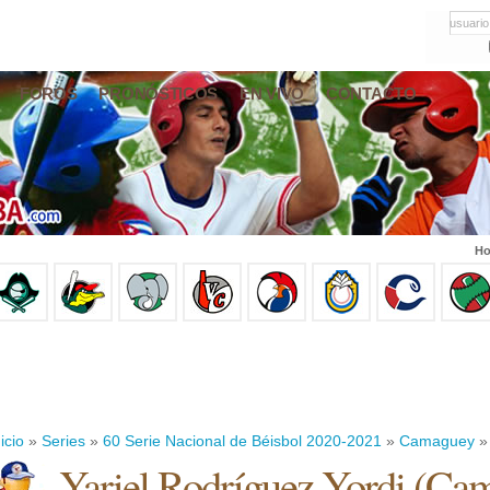
usuario
FOROS
PRONÓSTICOS
EN VIVO
CONTACTO
Ho
icio
»
Series
»
60 Serie Nacional de Béisbol 2020-2021
»
Camaguey
» 
Yariel Rodríguez Yordi
(
Cam