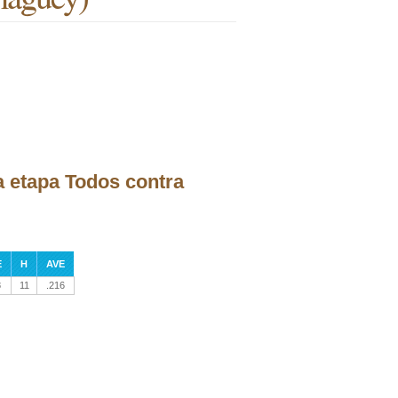
la etapa Todos contra
E
H
AVE
8
11
.216