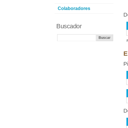
Colaboradores
D
Buscador
E
P
D