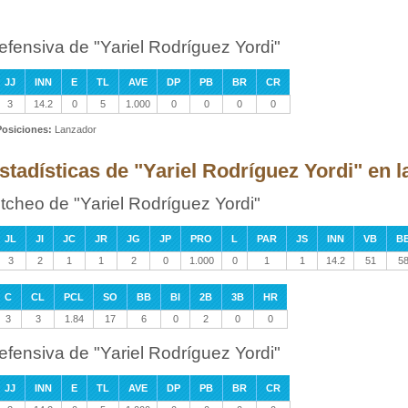
efensiva de "Yariel Rodríguez Yordi"
JJ
INN
E
TL
AVE
DP
PB
BR
CR
3
14.2
0
5
1.000
0
0
0
0
Posiciones:
Lanzador
stadísticas de "Yariel Rodríguez Yordi" en l
itcheo de "Yariel Rodríguez Yordi"
JL
JI
JC
JR
JG
JP
PRO
L
PAR
JS
INN
VB
B
3
2
1
1
2
0
1.000
0
1
1
14.2
51
5
C
CL
PCL
SO
BB
BI
2B
3B
HR
3
3
1.84
17
6
0
2
0
0
efensiva de "Yariel Rodríguez Yordi"
JJ
INN
E
TL
AVE
DP
PB
BR
CR