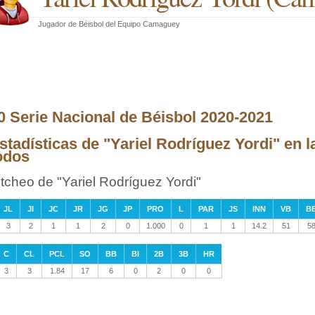
Jugador de Béisbol
del
Equipo Camaguey
0 Serie Nacional de Béisbol 2020-2021
stadísticas de "Yariel Rodríguez Yordi" en 
odos
itcheo de "Yariel Rodríguez Yordi"
JL
JI
JC
JR
JG
JP
PRO
L
PAR
JS
INN
VB
B
3
2
1
1
2
0
1.000
0
1
1
14.2
51
5
C
CL
PCL
SO
BB
BI
2B
3B
HR
3
3
1.84
17
6
0
2
0
0