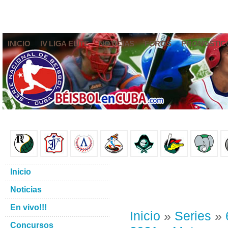
INICIO
IV LIGA ELITE
NOTICIAS
FOROS
PRONÓSTIC
Inicio
Noticias
En vivo!!!
Inicio
»
Series
»
Concursos