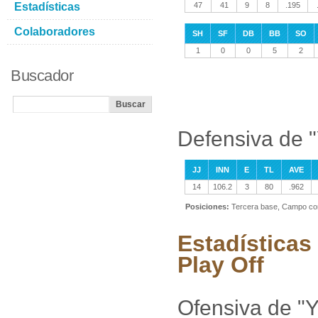
Estadísticas
47
41
9
8
.195
Colaboradores
SH
SF
DB
BB
SO
1
0
0
5
2
Buscador
Defensiva de "
JJ
INN
E
TL
AVE
14
106.2
3
80
.962
Posiciones:
Tercera base, Campo co
Estadísticas 
Play Off
Ofensiva de "Y