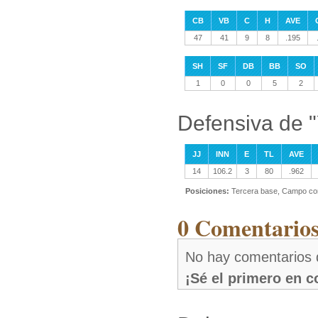
CB
VB
C
H
AVE
47
41
9
8
.195
SH
SF
DB
BB
SO
1
0
0
5
2
Defensiva de "
JJ
INN
E
TL
AVE
14
106.2
3
80
.962
Posiciones:
Tercera base, Campo co
0 Comentarios
No hay comentarios d
¡Sé el primero en 