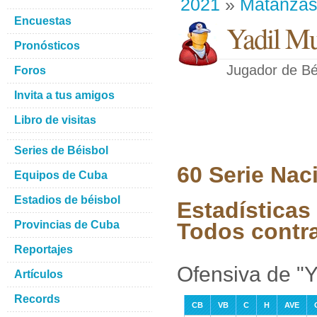
2021
»
Matanza
Encuestas
Yadil Mu
Pronósticos
Jugador de Bé
Foros
Invita a tus amigos
Libro de visitas
Series de Béisbol
60 Serie Nac
Equipos de Cuba
Estadios de béisbol
Estadísticas 
Provincias de Cuba
Todos contr
Reportajes
Ofensiva de "Y
Artículos
Records
CB
VB
C
H
AVE