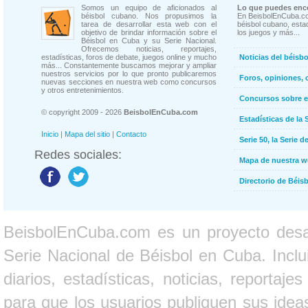
Somos un equipo de aficionados al
Lo que puedes enco
béisbol cubano. Nos propusimos la
En BeisbolEnCuba.co
tarea de desarrollar esta web con el
béisbol cubano, estad
objetivo de brindar información sobre el
los juegos y más...
Béisbol en Cuba y su Serie Nacional.
Ofrecemos noticias, reportajes,
estadísticas, foros de debate, juegos online y mucho
Noticias del béisb
más... Constantemente buscamos mejorar y ampliar
nuestros servicios por lo que pronto publicaremos
Foros, opiniones, 
nuevas secciones en nuestra web como concursos
y otros entretenimientos.
Concursos sobre e
© copyright 2009 - 2026
BeisbolEnCuba.com
Estadísticas de la 
Inicio
|
Mapa del sitio
|
Contacto
Serie 50, la Serie d
Redes sociales:
Mapa de nuestra 
Directorio de Béi
BeisbolEnCuba.com es un proyecto desarr
Serie Nacional de Béisbol en Cuba. Inclui
diarios, estadísticas, noticias, report
para que los usuarios publiquen sus ideas