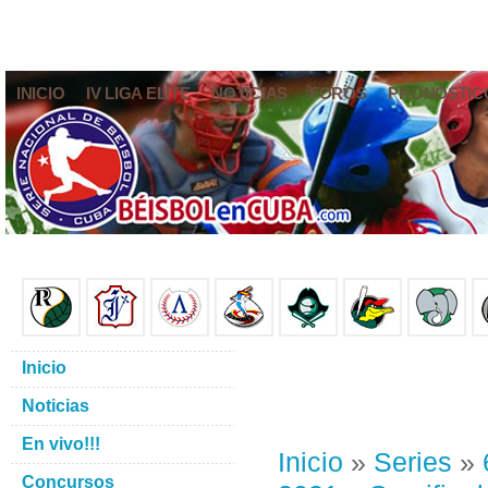
INICIO
IV LIGA ELITE
NOTICIAS
FOROS
PRONÓSTIC
Inicio
Noticias
En vivo!!!
Inicio
»
Series
»
Concursos