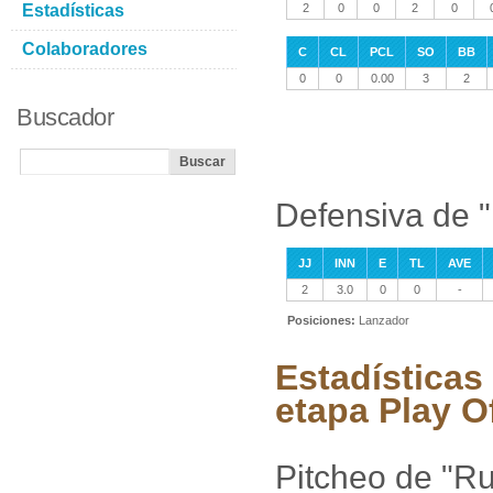
Estadísticas
2
0
0
2
0
Colaboradores
C
CL
PCL
SO
BB
0
0
0.00
3
2
Buscador
Defensiva de
JJ
INN
E
TL
AVE
2
3.0
0
0
-
Posiciones:
Lanzador
Estadística
etapa Play O
Pitcheo de "