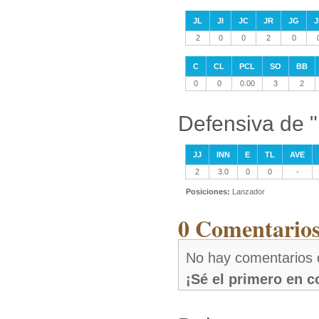
JL
JI
JC
JR
JG
J
2
0
0
2
0
C
CL
PCL
SO
BB
0
0
0.00
3
2
Defensiva de
JJ
INN
E
TL
AVE
2
3.0
0
0
-
Posiciones:
Lanzador
0 Comentario
No hay comentario
¡Sé el primero en 