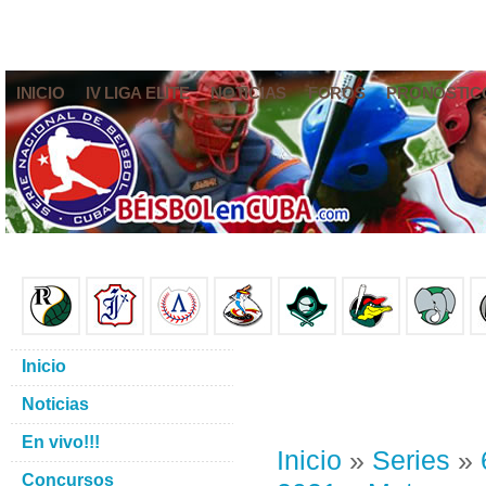
INICIO
IV LIGA ELITE
NOTICIAS
FOROS
PRONÓSTIC
Inicio
Noticias
En vivo!!!
Inicio
»
Series
»
Concursos