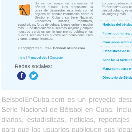
Somos un equipo de aficionados al
Lo que puedes enco
béisbol cubano. Nos propusimos la
En BeisbolEnCuba.co
tarea de desarrollar esta web con el
béisbol cubano, estad
objetivo de brindar información sobre el
los juegos y más...
Béisbol en Cuba y su Serie Nacional.
Ofrecemos noticias, reportajes,
estadísticas, foros de debate, juegos online y mucho
Noticias del béisb
más... Constantemente buscamos mejorar y ampliar
nuestros servicios por lo que pronto publicaremos
Foros, opiniones, 
nuevas secciones en nuestra web como concursos
y otros entretenimientos.
Concursos sobre e
© copyright 2009 - 2026
BeisbolEnCuba.com
Estadísticas de la 
Inicio
|
Mapa del sitio
|
Contacto
Serie 50, la Serie d
Redes sociales:
Mapa de nuestra 
Directorio de Béi
BeisbolEnCuba.com es un proyecto desarr
Serie Nacional de Béisbol en Cuba. Inclui
diarios, estadísticas, noticias, report
para que los usuarios publiquen sus ideas