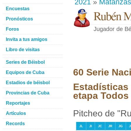
2021
»
Matanza
Encuestas
Rubén 
Pronósticos
Jugador de Bé
Foros
Invita a tus amigos
Libro de visitas
Series de Béisbol
60 Serie Nac
Equipos de Cuba
Estadios de béisbol
Estadística
Provincias de Cuba
etapa Todos 
Reportajes
Pitcheo de "
Artículos
Records
JL
JI
JC
JR
JG
J