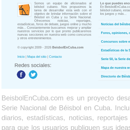
Somos un equipo de aficionados al
Lo que puedes enco
béisbol cubano. Nos propusimos la
En BeisbolEnCuba.co
tarea de desarrollar esta web con el
béisbol cubano, estad
objetivo de brindar información sobre el
los juegos y más...
Béisbol en Cuba y su Serie Nacional.
Ofrecemos noticias, reportajes,
estadísticas, foros de debate, juegos online y mucho
Noticias del béisb
más... Constantemente buscamos mejorar y ampliar
nuestros servicios por lo que pronto publicaremos
Foros, opiniones, 
nuevas secciones en nuestra web como concursos
y otros entretenimientos.
Concursos sobre e
© copyright 2009 - 2026
BeisbolEnCuba.com
Estadísticas de la 
Inicio
|
Mapa del sitio
|
Contacto
Serie 50, la Serie d
Redes sociales:
Mapa de nuestra 
Directorio de Béi
BeisbolEnCuba.com es un proyecto desarr
Serie Nacional de Béisbol en Cuba. Inclui
diarios, estadísticas, noticias, report
para que los usuarios publiquen sus ideas