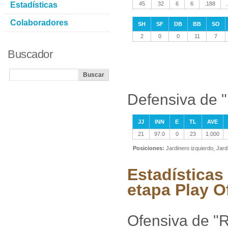
Estadísticas
45
32
6
6
.188
Colaboradores
SH
SF
DB
BB
SO
2
0
0
11
7
Buscador
Defensiva de 
JJ
INN
E
TL
AVE
21
97.0
0
23
1.000
Posiciones:
Jardinero izquierdo, Jar
Estadísticas
etapa Play O
Ofensiva de "