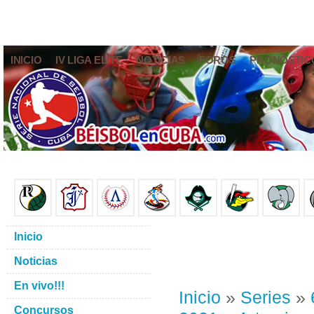
INICIO
IV LIGA ELITE
NOTICIAS
FOROS
PRONÓSTIC
Inicio
Noticias
En vivo!!!
Inicio
»
Series
»
Concursos