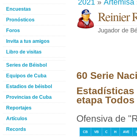
2021
»
Artemisa
Encuestas
Reinier
Pronósticos
Jugador de Bé
Foros
Invita a tus amigos
Libro de visitas
Series de Béisbol
60 Serie Nac
Equipos de Cuba
Estadios de béisbol
Estadísticas
Provincias de Cuba
etapa Todos 
Reportajes
Ofensiva de "
Artículos
Records
CB
VB
C
H
AVE