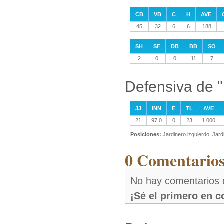
CB
VB
C
H
AVE
45
32
6
6
.188
SH
SF
DB
BB
SO
2
0
0
11
7
Defensiva de 
JJ
INN
E
TL
AVE
21
97.0
0
23
1.000
Posiciones:
Jardinero izquierdo, Jar
0 Comentarios
No hay comentarios 
¡Sé el primero en 