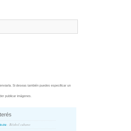
nviarla. Si deseas también puedes especificar un
er publicar imágenes.
nterés
- Béisbol cubano
o.cu