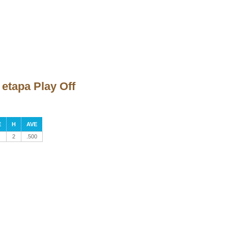
 etapa Play Off
E
H
AVE
2
.500