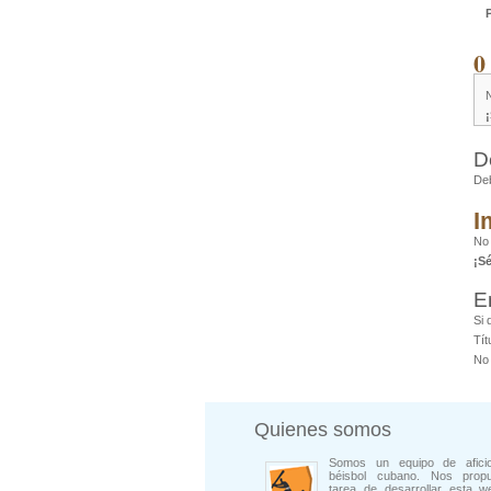
0
D
De
I
No
¡S
E
Si 
Tít
No 
Quienes somos
Somos un equipo de afici
béisbol cubano. Nos prop
tarea de desarrollar esta w