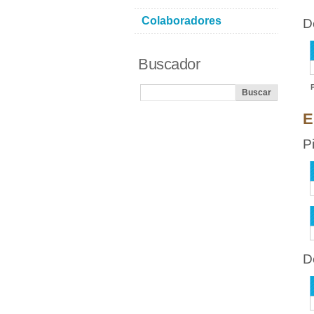
Colaboradores
D
Buscador
E
P
D