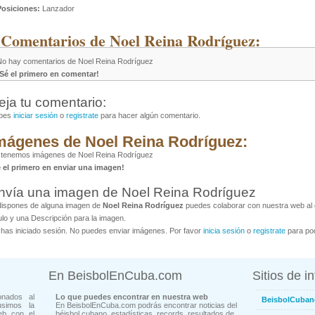
Posiciones:
Lanzador
 Comentarios de Noel Reina Rodríguez:
No hay comentarios de Noel Reina Rodríguez
¡Sé el primero en comentar!
eja tu comentario:
bes
iniciar sesión
o
registrate
para hacer algún comentario.
mágenes de Noel Reina Rodríguez:
 tenemos imágenes de Noel Reina Rodríguez
é el primero en enviar una imagen!
nvía una imagen de Noel Reina Rodríguez
dispones de alguna imagen de
Noel Reina Rodríguez
puedes colaborar con nuestra web al e
ulo y una Descripción para la imagen.
has iniciado sesión. No puedes enviar imágenes. Por favor
inicia sesión
o
registrate
para pod
En BeisbolEnCuba.com
Sitios de i
onados al
Lo que puedes encontrar en nuestra web
BeisbolCuban
usimos la
En BeisbolEnCuba.com podrás encontrar noticias del
eb con el
béisbol cubano, estadísticas, records, resultados de