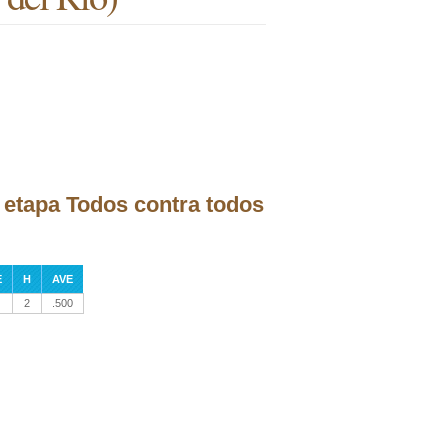
a etapa Todos contra todos
E
H
AVE
2
.500