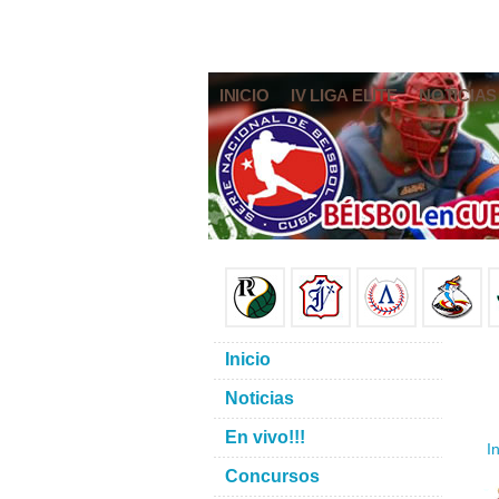
INICIO
IV LIGA ELITE
NOTICIAS
Inicio
Noticias
En vivo!!!
In
Concursos