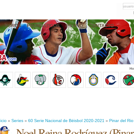
usuario
FOROS
PRONÓSTICOS
EN VIVO
CONTACTO
Ho
icio
»
Series
»
60 Serie Nacional de Béisbol 2020-2021
»
Pinar del Rio
Noel Reina Rodríguez
(
Pinar