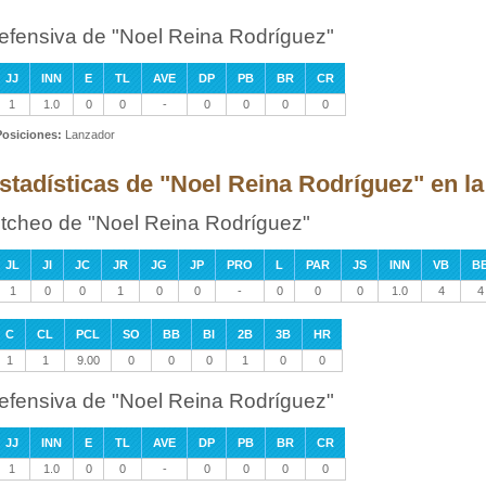
efensiva de "Noel Reina Rodríguez"
JJ
INN
E
TL
AVE
DP
PB
BR
CR
1
1.0
0
0
-
0
0
0
0
Posiciones:
Lanzador
stadísticas de "Noel Reina Rodríguez" en la
itcheo de "Noel Reina Rodríguez"
JL
JI
JC
JR
JG
JP
PRO
L
PAR
JS
INN
VB
B
1
0
0
1
0
0
-
0
0
0
1.0
4
4
C
CL
PCL
SO
BB
BI
2B
3B
HR
1
1
9.00
0
0
0
1
0
0
efensiva de "Noel Reina Rodríguez"
JJ
INN
E
TL
AVE
DP
PB
BR
CR
1
1.0
0
0
-
0
0
0
0