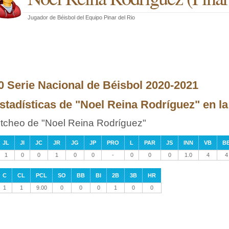
Jugador de Béisbol
del
Equipo Pinar del Rio
0 Serie Nacional de Béisbol 2020-2021
stadísticas de "Noel Reina Rodríguez" en l
itcheo de "Noel Reina Rodríguez"
JL
JI
JC
JR
JG
JP
PRO
L
PAR
JS
INN
VB
B
1
0
0
1
0
0
-
0
0
0
1.0
4
4
C
CL
PCL
SO
BB
BI
2B
3B
HR
1
1
9.00
0
0
0
1
0
0