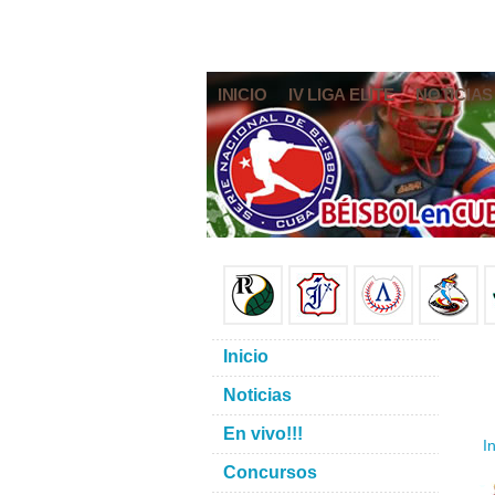
INICIO
IV LIGA ELITE
NOTICIAS
Inicio
Noticias
En vivo!!!
In
Concursos