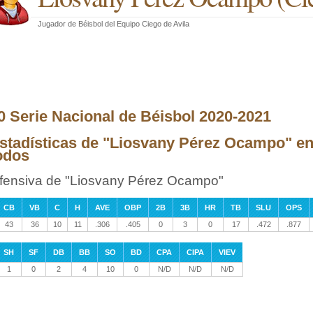
Jugador de Béisbol
del
Equipo Ciego de Avila
0 Serie Nacional de Béisbol 2020-2021
stadísticas de "Liosvany Pérez Ocampo" en
odos
fensiva de "Liosvany Pérez Ocampo"
CB
VB
C
H
AVE
OBP
2B
3B
HR
TB
SLU
OPS
43
36
10
11
.306
.405
0
3
0
17
.472
.877
SH
SF
DB
BB
SO
BD
CPA
CIPA
VIEV
1
0
2
4
10
0
N/D
N/D
N/D