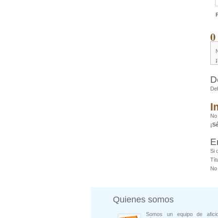
0
D
De
I
No
¡S
E
Si 
Tít
No 
Quienes somos
Somos un equipo de afici