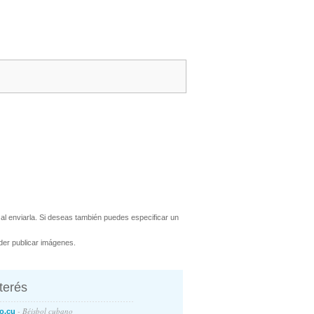
l enviarla. Si deseas también puedes especificar un
er publicar imágenes.
nterés
- Béisbol cubano
o.cu