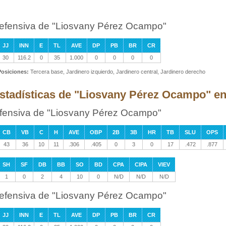
efensiva de "Liosvany Pérez Ocampo"
JJ
INN
E
TL
AVE
DP
PB
BR
CR
30
116.2
0
35
1.000
0
0
0
0
Posiciones:
Tercera base, Jardinero izquierdo, Jardinero central, Jardinero derecho
stadísticas de "Liosvany Pérez Ocampo" en 
fensiva de "Liosvany Pérez Ocampo"
CB
VB
C
H
AVE
OBP
2B
3B
HR
TB
SLU
OPS
43
36
10
11
.306
.405
0
3
0
17
.472
.877
SH
SF
DB
BB
SO
BD
CPA
CIPA
VIEV
1
0
2
4
10
0
N/D
N/D
N/D
efensiva de "Liosvany Pérez Ocampo"
JJ
INN
E
TL
AVE
DP
PB
BR
CR