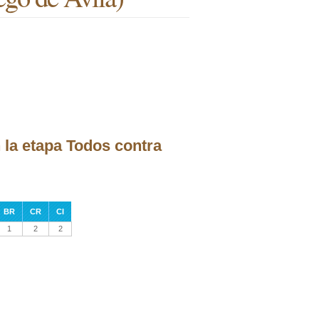
 la etapa Todos contra
BR
CR
CI
1
2
2