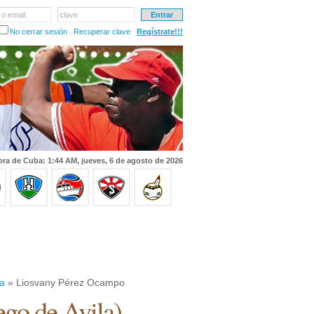
 o email
clave
No cerrar sesión
Recuperar clave
Regístrate!!!
ra de Cuba: 1:44 AM, jueves, 6 de agosto de 2026
la
» Liosvany Pérez Ocampo
ego de Avila
)