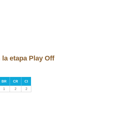
la etapa Play Off
BR
CR
CI
1
2
2