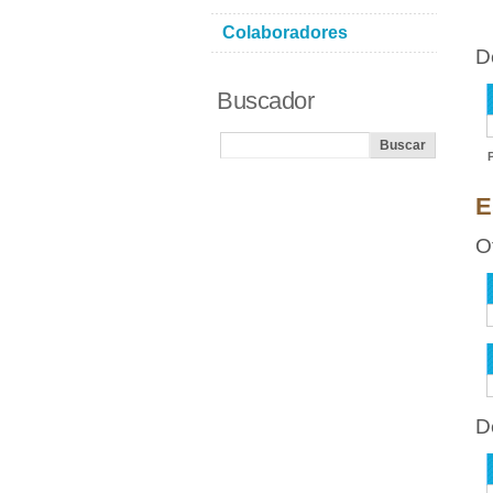
Colaboradores
D
Buscador
E
O
D