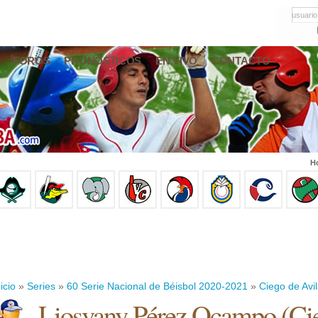
usuario
FOROS
PRONÓSTICOS
EN VIVO
CONTACTO
Ho
icio
»
Series
»
60 Serie Nacional de Béisbol 2020-2021
»
Ciego de Avi
Liosvany Pérez Ocampo
(
Ci