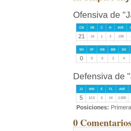
Ofensiva de "
CB
VB
C
H
AVE
21
19
1
3
.158
SH
SF
DB
BB
SO
0
0
0
2
4
Defensiva de 
JJ
INN
E
TL
AVE
5
12.0
0
14
1.000
Posiciones:
Primer
0 Comentarios