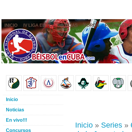
INICIO
IV LIGA ELITE
NOTICIAS
FOROS
PRONÓSTIC
Inicio
Noticias
En vivo!!!
Inicio
»
Series
»
Concursos