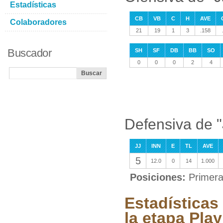
Estadísticas
CB
VB
C
H
AVE
Colaboradores
21
19
1
3
.158
Buscador
SH
SF
DB
BB
SO
0
0
0
2
4
Defensiva de 
JJ
INN
E
TL
AVE
5
12.0
0
14
1.000
Posiciones:
Primer
Estadísticas
la etapa Play