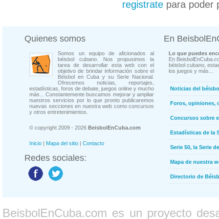
registrate
para poder 
Quienes somos
En BeisbolE
Somos un equipo de aficionados al
Lo que puedes enco
béisbol cubano. Nos propusimos la
En BeisbolEnCuba.co
tarea de desarrollar esta web con el
béisbol cubano, estad
objetivo de brindar información sobre el
los juegos y más...
Béisbol en Cuba y su Serie Nacional.
Ofrecemos noticias, reportajes,
estadísticas, foros de debate, juegos online y mucho
Noticias del béisb
más... Constantemente buscamos mejorar y ampliar
nuestros servicios por lo que pronto publicaremos
Foros, opiniones, 
nuevas secciones en nuestra web como concursos
y otros entretenimientos.
Concursos sobre e
© copyright 2009 - 2026
BeisbolEnCuba.com
Estadísticas de la 
Inicio
|
Mapa del sitio
|
Contacto
Serie 50, la Serie d
Redes sociales:
Mapa de nuestra 
Directorio de Béi
BeisbolEnCuba.com es un proyecto desarr