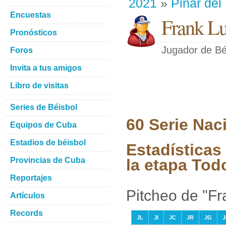
2021
»
Pinar del
Encuestas
Frank Lu
Pronósticos
Jugador de Bé
Foros
Invita a tus amigos
Libro de visitas
Series de Béisbol
60 Serie Nac
Equipos de Cuba
Estadios de béisbol
Estadísticas
Provincias de Cuba
la etapa Tod
Reportajes
Pitcheo de "Fr
Artículos
Records
JL
JI
JC
JR
JG
J