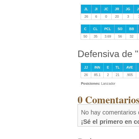
JL
JI
JC
JR
JG
J
26
6
0
20
3
C
CL
PCL
SO
BB
50
35
3.69
56
32
Defensiva de 
JJ
INN
E
TL
AVE
26
85.1
2
21
.905
Posiciones:
Lanzador
0 Comentarios
No hay comentarios 
¡Sé el primero en 