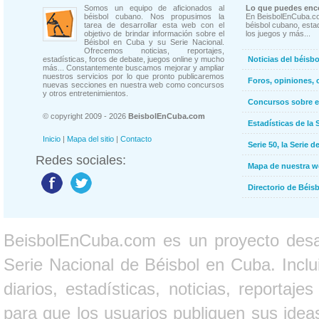
Somos un equipo de aficionados al
Lo que puedes enco
béisbol cubano. Nos propusimos la
En BeisbolEnCuba.co
tarea de desarrollar esta web con el
béisbol cubano, estad
objetivo de brindar información sobre el
los juegos y más...
Béisbol en Cuba y su Serie Nacional.
Ofrecemos noticias, reportajes,
estadísticas, foros de debate, juegos online y mucho
Noticias del béisb
más... Constantemente buscamos mejorar y ampliar
nuestros servicios por lo que pronto publicaremos
Foros, opiniones, 
nuevas secciones en nuestra web como concursos
y otros entretenimientos.
Concursos sobre e
© copyright 2009 - 2026
BeisbolEnCuba.com
Estadísticas de la 
Inicio
|
Mapa del sitio
|
Contacto
Serie 50, la Serie d
Redes sociales:
Mapa de nuestra 
Directorio de Béi
BeisbolEnCuba.com es un proyecto desarr
Serie Nacional de Béisbol en Cuba. Inclui
diarios, estadísticas, noticias, report
para que los usuarios publiquen sus ideas