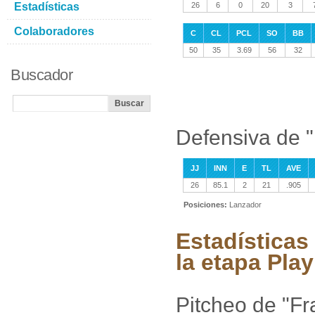
Estadísticas
26
6
0
20
3
Colaboradores
C
CL
PCL
SO
BB
50
35
3.69
56
32
Buscador
Defensiva de 
JJ
INN
E
TL
AVE
26
85.1
2
21
.905
Posiciones:
Lanzador
Estadísticas
la etapa Play
Pitcheo de "Fr