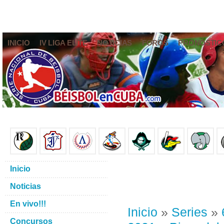
INICIO
IV LIGA ELITE
NOTICIAS
FOROS
PRONÓSTIC
Inicio
Noticias
En vivo!!!
Inicio
»
Series
»
Concursos