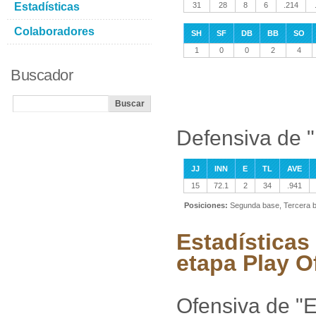
Estadísticas
31
28
8
6
.214
Colaboradores
SH
SF
DB
BB
SO
1
0
0
2
4
Buscador
Defensiva de 
JJ
INN
E
TL
AVE
15
72.1
2
34
.941
Posiciones:
Segunda base, Tercera b
Estadísticas
etapa Play O
Ofensiva de "