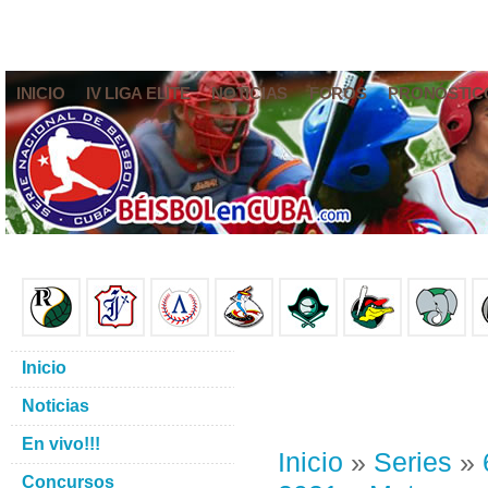
INICIO
IV LIGA ELITE
NOTICIAS
FOROS
PRONÓSTIC
Inicio
Noticias
En vivo!!!
Inicio
»
Series
»
Concursos