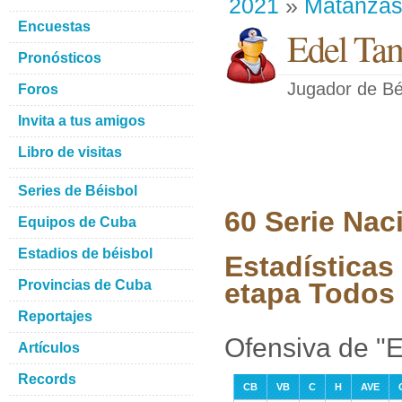
2021
»
Matanza
Encuestas
Edel Ta
Pronósticos
Jugador de Bé
Foros
Invita a tus amigos
Libro de visitas
Series de Béisbol
60 Serie Nac
Equipos de Cuba
Estadios de béisbol
Estadísticas
Provincias de Cuba
etapa Todos 
Reportajes
Ofensiva de "
Artículos
Records
CB
VB
C
H
AVE