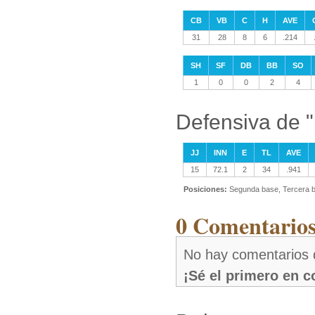
CB
VB
C
H
AVE
31
28
8
6
.214
SH
SF
DB
BB
SO
1
0
0
2
4
Defensiva de 
JJ
INN
E
TL
AVE
15
72.1
2
34
.941
Posiciones:
Segunda base, Tercera b
0 Comentario
No hay comentarios
¡Sé el primero en 