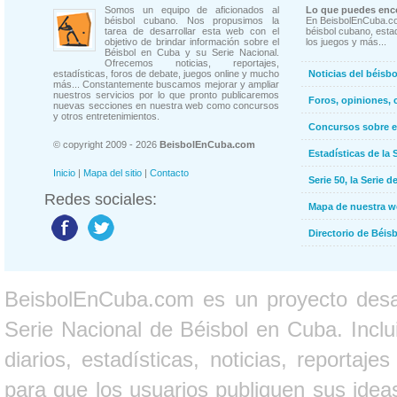
Somos un equipo de aficionados al
Lo que puedes enco
béisbol cubano. Nos propusimos la
En BeisbolEnCuba.co
tarea de desarrollar esta web con el
béisbol cubano, estad
objetivo de brindar información sobre el
los juegos y más...
Béisbol en Cuba y su Serie Nacional.
Ofrecemos noticias, reportajes,
estadísticas, foros de debate, juegos online y mucho
Noticias del béisb
más... Constantemente buscamos mejorar y ampliar
nuestros servicios por lo que pronto publicaremos
Foros, opiniones, 
nuevas secciones en nuestra web como concursos
y otros entretenimientos.
Concursos sobre e
© copyright 2009 - 2026
BeisbolEnCuba.com
Estadísticas de la 
Inicio
|
Mapa del sitio
|
Contacto
Serie 50, la Serie d
Redes sociales:
Mapa de nuestra 
Directorio de Béi
BeisbolEnCuba.com es un proyecto desarr
Serie Nacional de Béisbol en Cuba. Inclui
diarios, estadísticas, noticias, report
para que los usuarios publiquen sus ideas