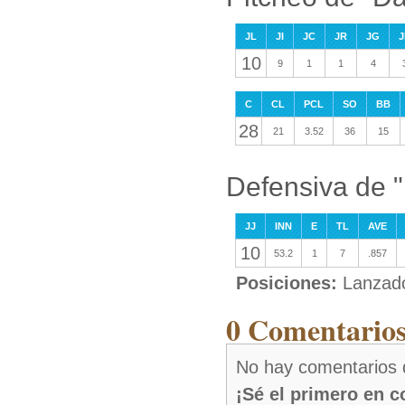
JL
JI
JC
JR
JG
J
10
9
1
1
4
C
CL
PCL
SO
BB
28
21
3.52
36
15
Defensiva de "
JJ
INN
E
TL
AVE
10
53.2
1
7
.857
Posiciones:
Lanzad
0 Comentarios
No hay comentarios 
¡Sé el primero en 