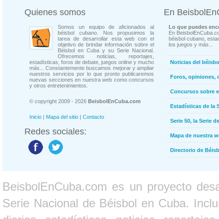
Quienes somos
En BeisbolE
Somos un equipo de aficionados al
Lo que puedes enco
béisbol cubano. Nos propusimos la
En BeisbolEnCuba.co
tarea de desarrollar esta web con el
béisbol cubano, estad
objetivo de brindar información sobre el
los juegos y más...
Béisbol en Cuba y su Serie Nacional.
Ofrecemos noticias, reportajes,
estadísticas, foros de debate, juegos online y mucho
Noticias del béisb
más... Constantemente buscamos mejorar y ampliar
nuestros servicios por lo que pronto publicaremos
Foros, opiniones, 
nuevas secciones en nuestra web como concursos
y otros entretenimientos.
Concursos sobre e
© copyright 2009 - 2026
BeisbolEnCuba.com
Estadísticas de la 
Inicio
|
Mapa del sitio
|
Contacto
Serie 50, la Serie d
Redes sociales:
Mapa de nuestra 
Directorio de Béi
BeisbolEnCuba.com es un proyecto desarr
Serie Nacional de Béisbol en Cuba. Inclui