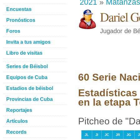
2021
»
Matanza
Encuestas
Dariel G
Pronósticos
Jugador de Bé
Foros
Invita a tus amigos
Libro de visitas
Series de Béisbol
60 Serie Nac
Equipos de Cuba
Estadios de béisbol
Estadísticas
Provincias de Cuba
en la etapa 
Reportajes
Pitcheo de "Da
Artículos
Records
JL
JI
JC
JR
JG
J