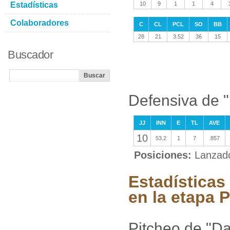
Estadísticas
10
9
1
1
4
Colaboradores
C
CL
PCL
SO
BB
28
21
3.52
36
15
Buscador
Defensiva de "
JJ
INN
E
TL
AVE
10
53.2
1
7
.857
Posiciones:
Lanzad
Estadísticas
en la etapa P
Pitcheo de "Da