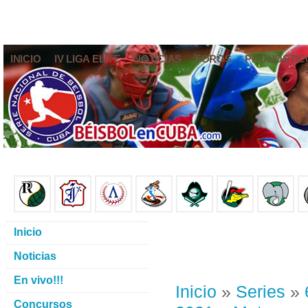
INICIO
IV LIGA ELITE
NOTICIAS
FOROS
PRONÓSTIC
Inicio
Noticias
En vivo!!!
Inicio
»
Series
»
Concursos