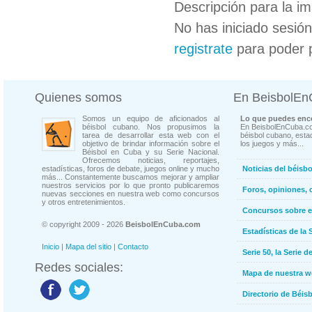
Descripción para la i
No has iniciado sesió
registrate
para poder 
Quienes somos
En BeisbolE
Somos un equipo de aficionados al
Lo que puedes enco
béisbol cubano. Nos propusimos la
En BeisbolEnCuba.co
tarea de desarrollar esta web con el
béisbol cubano, estad
objetivo de brindar información sobre el
los juegos y más...
Béisbol en Cuba y su Serie Nacional.
Ofrecemos noticias, reportajes,
estadísticas, foros de debate, juegos online y mucho
Noticias del béisb
más... Constantemente buscamos mejorar y ampliar
nuestros servicios por lo que pronto publicaremos
Foros, opiniones, 
nuevas secciones en nuestra web como concursos
y otros entretenimientos.
Concursos sobre e
© copyright 2009 - 2026
BeisbolEnCuba.com
Estadísticas de la 
Inicio
|
Mapa del sitio
|
Contacto
Serie 50, la Serie d
Redes sociales:
Mapa de nuestra 
Directorio de Béi