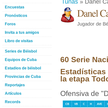
Tunas
» Danel C
Encuestas
Danel C
Pronósticos
Jugador de Bé
Foros
Invita a tus amigos
Libro de visitas
Series de Béisbol
60 Serie Nac
Equipos de Cuba
Estadios de béisbol
Estadísticas
Provincias de Cuba
la etapa Tod
Reportajes
Ofensiva de "
Artículos
Records
CB
VB
C
H
AVE