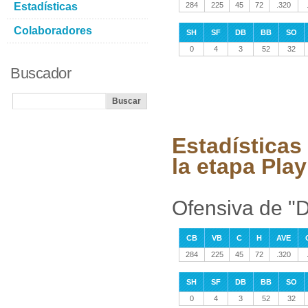
Estadísticas
284
225
45
72
.320
Colaboradores
SH
SF
DB
BB
SO
0
4
3
52
32
Buscador
Estadísticas
la etapa Play
Ofensiva de "
CB
VB
C
H
AVE
284
225
45
72
.320
SH
SF
DB
BB
SO
0
4
3
52
32