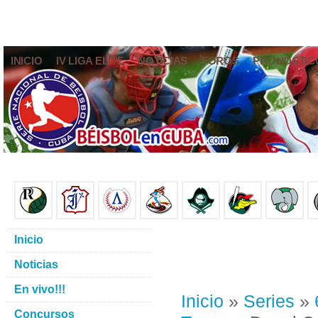
INICIO
IV LIGA ELITE
NOTICIAS
FOROS
PRONÓSTIC
Inicio
Noticias
En vivo!!!
Inicio
»
Series
»
Concursos