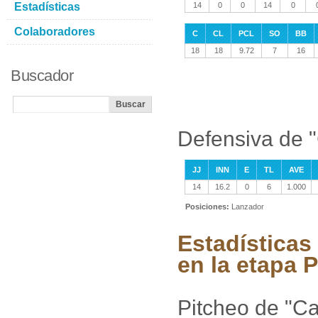
Estadísticas
14
0
0
14
0
Colaboradores
C
CL
PCL
SO
BB
18
18
9.72
7
16
Buscador
Defensiva de "
JJ
INN
E
TL
AVE
14
16.2
0
6
1.000
Posiciones:
Lanzador
Estadísticas
en la etapa P
Pitcheo de "Ca