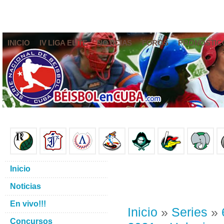
INICIO
IV LIGA ELITE
NOTICIAS
FOROS
PRONÓSTIC
Inicio
Noticias
En vivo!!!
Inicio
»
Series
»
Concursos