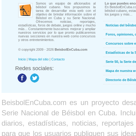
Somos un equipo de aficionados al
Lo que puedes enco
béisbol cubano. Nos propusimos la
En BeisbolEnCuba.co
tarea de desarrollar esta web con el
béisbol cubano, estad
objetivo de brindar información sobre el
los juegos y más...
Béisbol en Cuba y su Serie Nacional.
Ofrecemos noticias, reportajes,
estadísticas, foros de debate, juegos online y mucho
Noticias del béisb
más... Constantemente buscamos mejorar y ampliar
nuestros servicios por lo que pronto publicaremos
Foros, opiniones, 
nuevas secciones en nuestra web como concursos
y otros entretenimientos.
Concursos sobre e
© copyright 2009 - 2026
BeisbolEnCuba.com
Estadísticas de la 
Inicio
|
Mapa del sitio
|
Contacto
Serie 50, la Serie d
Redes sociales:
Mapa de nuestra 
Directorio de Béi
BeisbolEnCuba.com es un proyecto desarr
Serie Nacional de Béisbol en Cuba. Inclui
diarios, estadísticas, noticias, report
para que los usuarios publiquen sus ideas