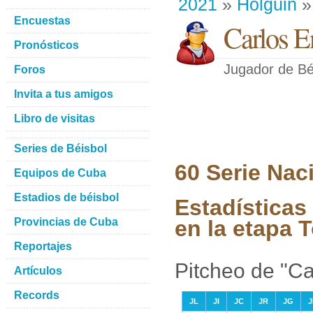
2021
»
Holguin
»
Encuestas
Carlos E
Pronósticos
Jugador de Bé
Foros
Invita a tus amigos
Libro de visitas
Series de Béisbol
60 Serie Nac
Equipos de Cuba
Estadios de béisbol
Estadísticas
Provincias de Cuba
en la etapa 
Reportajes
Pitcheo de "Ca
Artículos
Records
JL
JI
JC
JR
JG
J