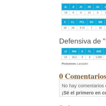
JL
JI
JC
JR
JG
J
14
0
0
14
0
C
CL
PCL
SO
BB
18
18
9.72
7
16
Defensiva de "
JJ
INN
E
TL
AVE
14
16.2
0
6
1.000
Posiciones:
Lanzador
0 Comentarios
No hay comentarios 
¡Sé el primero en 