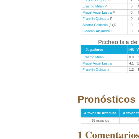
Eddy Rodríguez
SS
2
Erasmo Millán
P
0
Miguel Angel Lastra
P
0
Franklin Quintana
P
0
Alberto Calderón
(1),D
0
Geovani Alejandro
LF
0
Pitcheo Isla de
Jugadores
INN
V
Erasmo Millán
0.0
Miguel Angel Lastra
4.1
1
Franklin Quintana
1.2
Pronósticos 
A favor de Artemisa
A favor de
35
usuarios
1 Comentarios 