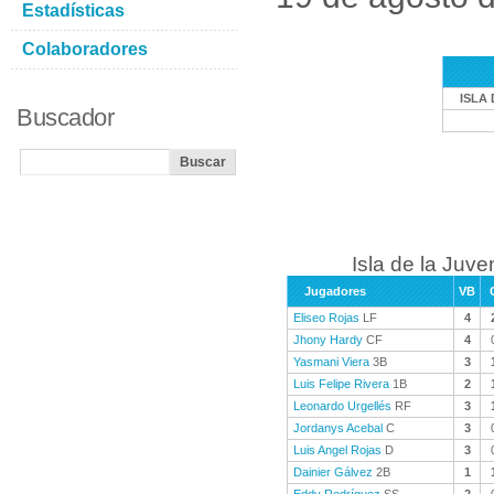
Estadísticas
Colaboradores
ISLA
Buscador
Isla de la Juve
Jugadores
VB
Eliseo Rojas
LF
4
Jhony Hardy
CF
4
Yasmani Viera
3B
3
Luis Felipe Rivera
1B
2
Leonardo Urgellés
RF
3
Jordanys Acebal
C
3
Luis Angel Rojas
D
3
Dainier Gálvez
2B
1