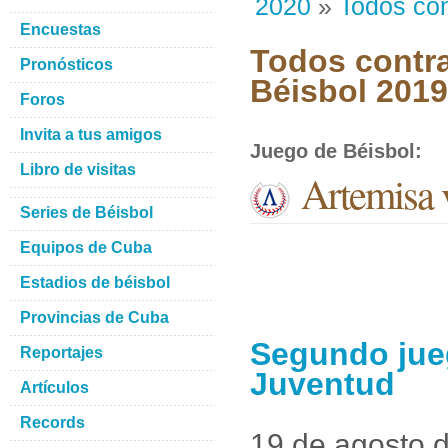
2020
»
Todos con
Encuestas
Todos contra
Pronósticos
Béisbol 201
Foros
Invita a tus amigos
Juego de Béisbol
:
Libro de visitas
Artemisa v
Series de Béisbol
Equipos de Cuba
Estadios de béisbol
Provincias de Cuba
Segundo jueg
Reportajes
Juventud
Artículos
Records
19 de agosto 