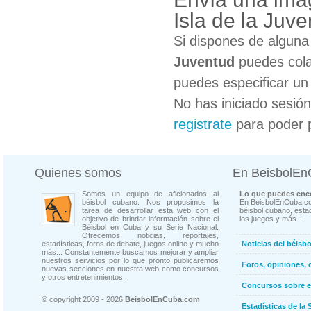
Isla de la Juv
Si dispones de algun
Juventud
puedes cola
puedes especificar un 
No has iniciado sesió
registrate
para poder 
Quienes somos
En BeisbolE
Somos un equipo de aficionados al
Lo que puedes enco
béisbol cubano. Nos propusimos la
En BeisbolEnCuba.co
tarea de desarrollar esta web con el
béisbol cubano, estad
objetivo de brindar información sobre el
los juegos y más...
Béisbol en Cuba y su Serie Nacional.
Ofrecemos noticias, reportajes,
estadísticas, foros de debate, juegos online y mucho
Noticias del béisb
más... Constantemente buscamos mejorar y ampliar
nuestros servicios por lo que pronto publicaremos
Foros, opiniones, 
nuevas secciones en nuestra web como concursos
y otros entretenimientos.
Concursos sobre e
© copyright 2009 - 2026
BeisbolEnCuba.com
Estadísticas de la 