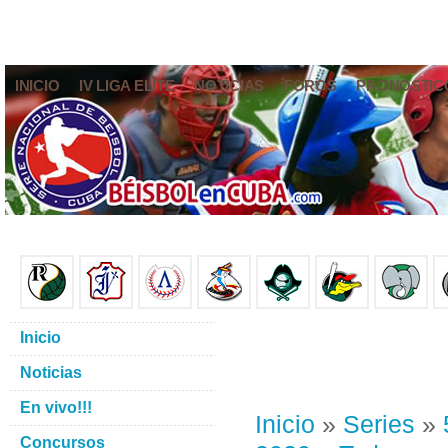
INICIO
IV LIGA ELITE
NOTICIAS
FOROS
PRONÓSTIC
Inicio
Noticias
En vivo!!!
Inicio
»
Series
»
Concursos