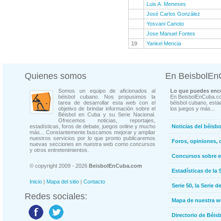
Luis A. Meneses
José Carlos González
Yosvani Canoto
Jose Manuel Fontes
19
Yankel Mencia
Quienes somos
En BeisbolE
Somos un equipo de aficionados al
Lo que puedes enco
béisbol cubano. Nos propusimos la
En BeisbolEnCuba.co
tarea de desarrollar esta web con el
béisbol cubano, estad
objetivo de brindar información sobre el
los juegos y más...
Béisbol en Cuba y su Serie Nacional.
Ofrecemos noticias, reportajes,
estadísticas, foros de debate, juegos online y mucho
Noticias del béisb
más... Constantemente buscamos mejorar y ampliar
nuestros servicios por lo que pronto publicaremos
Foros, opiniones, 
nuevas secciones en nuestra web como concursos
y otros entretenimientos.
Concursos sobre e
© copyright 2009 - 2026
BeisbolEnCuba.com
Estadísticas de la 
Inicio
|
Mapa del sitio
|
Contacto
Serie 50, la Serie d
Redes sociales:
Mapa de nuestra 
Directorio de Béi