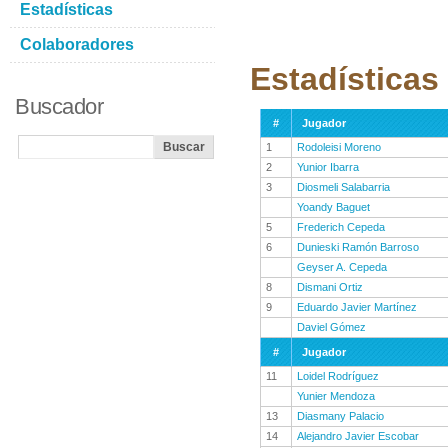
Estadísticas
Colaboradores
Estadística
Buscador
#
Jugador
1
Rodoleisi Moreno
2
Yunior Ibarra
3
Diosmeli Salabarria
Yoandy Baguet
5
Frederich Cepeda
6
Dunieski Ramón Barroso
Geyser A. Cepeda
8
Dismani Ortiz
9
Eduardo Javier Martínez
Daviel Gómez
#
Jugador
11
Loidel Rodríguez
Yunier Mendoza
13
Diasmany Palacio
14
Alejandro Javier Escobar