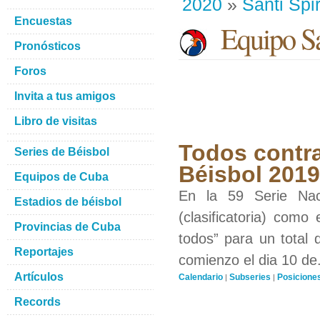
2020
»
Santi Spir
Encuestas
Equipo San
Pronósticos
Foros
Invita a tus amigos
Libro de visitas
Todos contra
Series de Béisbol
Béisbol 201
Equipos de Cuba
En la 59 Serie Nac
Estadios de béisbol
(clasificatoria) como
Provincias de Cuba
todos” para un total 
Reportajes
comienzo el dia 10 de.
Artículos
Calendario
Subseries
Posicione
|
|
Records