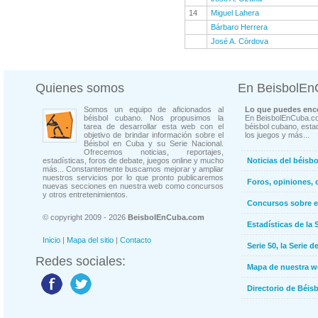
14
Miguel Lahera
Bárbaro Herrera
José A. Córdova
Quienes somos
En BeisbolE
Somos un equipo de aficionados al
Lo que puedes enco
béisbol cubano. Nos propusimos la
En BeisbolEnCuba.co
tarea de desarrollar esta web con el
béisbol cubano, estad
objetivo de brindar información sobre el
los juegos y más...
Béisbol en Cuba y su Serie Nacional.
Ofrecemos noticias, reportajes,
estadísticas, foros de debate, juegos online y mucho
Noticias del béisb
más... Constantemente buscamos mejorar y ampliar
nuestros servicios por lo que pronto publicaremos
Foros, opiniones, 
nuevas secciones en nuestra web como concursos
y otros entretenimientos.
Concursos sobre e
© copyright 2009 - 2026
BeisbolEnCuba.com
Estadísticas de la 
Inicio
|
Mapa del sitio
|
Contacto
Serie 50, la Serie d
Redes sociales:
Mapa de nuestra 
Directorio de Béi