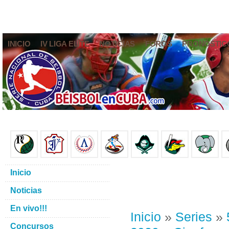
INICIO
IV LIGA ELITE
NOTICIAS
FOROS
PRONÓSTIC
Inicio
Noticias
En vivo!!!
Inicio
»
Series
»
Concursos