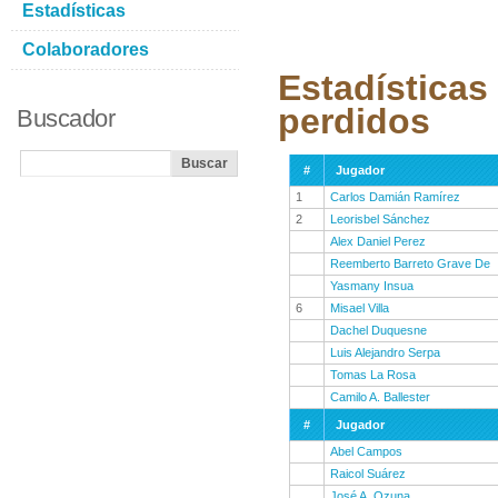
Estadísticas
Colaboradores
Estadísticas
perdidos
Buscador
#
Jugador
1
Carlos Damián Ramírez
2
Leorisbel Sánchez
Alex Daniel Perez
Reemberto Barreto Grave De
Yasmany Insua
6
Misael Villa
Dachel Duquesne
Luis Alejandro Serpa
Tomas La Rosa
Camilo A. Ballester
#
Jugador
Abel Campos
Raicol Suárez
José A. Ozuna