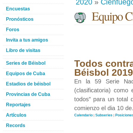
2020
»
Cienfueg
Encuestas
Equipo Ci
Pronósticos
Foros
Invita a tus amigos
Libro de visitas
Todos contra
Series de Béisbol
Béisbol 201
Equipos de Cuba
En la 59 Serie Nac
Estadios de béisbol
(clasificatoria) como
Provincias de Cuba
todos” para un total 
Reportajes
comienzo el dia 10 de.
Artículos
Calendario
Subseries
Posicione
|
|
Records