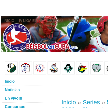
INICIO
IV LIGA ELITE
NOTICIAS
FOROS
PRONÓSTIC
Inicio
Noticias
En vivo!!!
Inicio
»
Series
»
Concursos