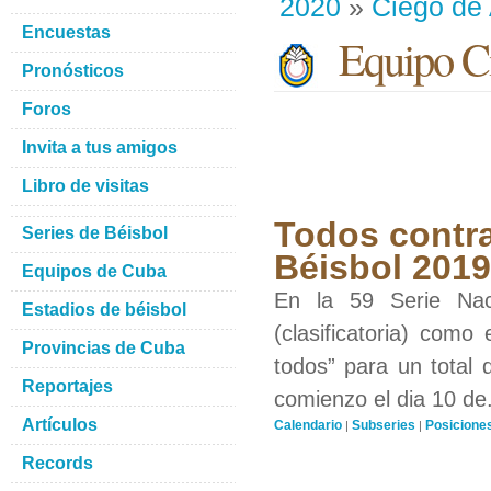
2020
»
Ciego de 
Encuestas
Equipo Ci
Pronósticos
Foros
Invita a tus amigos
Libro de visitas
Todos contra
Series de Béisbol
Béisbol 201
Equipos de Cuba
En la 59 Serie Nac
Estadios de béisbol
(clasificatoria) como
Provincias de Cuba
todos” para un total 
Reportajes
comienzo el dia 10 de.
Artículos
Calendario
Subseries
Posicione
|
|
Records