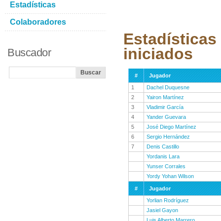
Estadísticas
Colaboradores
Estadísticas
iniciados
Buscador
#
Jugador
1
Dachel Duquesne
2
Yairon Martínez
3
Vladimir García
4
Yander Guevara
5
José Diego Martínez
6
Sergio Hernández
7
Denis Castillo
Yordanis Lara
Yunser Corrales
Yordy Yohan Wilson
#
Jugador
Yorlian Rodríguez
Jasiel Gayon
Luis Alberto Marrero