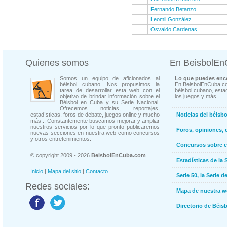
Fernando Betanzo
Leomil González
Osvaldo Cardenas
Quienes somos
En BeisbolE
Somos un equipo de aficionados al
Lo que puedes enco
béisbol cubano. Nos propusimos la
En BeisbolEnCuba.co
tarea de desarrollar esta web con el
béisbol cubano, estad
objetivo de brindar información sobre el
los juegos y más...
Béisbol en Cuba y su Serie Nacional.
Ofrecemos noticias, reportajes,
estadísticas, foros de debate, juegos online y mucho
Noticias del béisb
más... Constantemente buscamos mejorar y ampliar
nuestros servicios por lo que pronto publicaremos
Foros, opiniones, 
nuevas secciones en nuestra web como concursos
y otros entretenimientos.
Concursos sobre e
© copyright 2009 - 2026
BeisbolEnCuba.com
Estadísticas de la 
Inicio
|
Mapa del sitio
|
Contacto
Serie 50, la Serie d
Redes sociales:
Mapa de nuestra 
Directorio de Béi