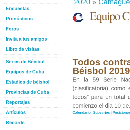
2020
»
Camague
Encuestas
Equipo C
Pronósticos
Foros
Invita a tus amigos
Libro de visitas
Todos contra
Series de Béisbol
Béisbol 201
Equipos de Cuba
En la 59 Serie Nac
Estadios de béisbol
(clasificatoria) como
Provincias de Cuba
todos” para un total 
Reportajes
comienzo el dia 10 de.
Artículos
Calendario
Subseries
Posicione
|
|
Records