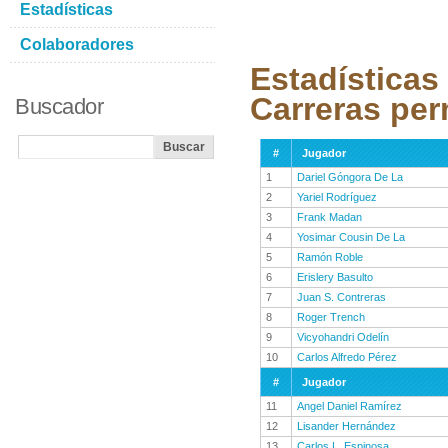
Estadísticas
Colaboradores
Estadísticas
Carreras per
Buscador
#
Jugador
1
Dariel Góngora De La
2
Yariel Rodríguez
3
Frank Madan
4
Yosimar Cousin De La
5
Ramón Roble
6
Erislery Basulto
7
Juan S. Contreras
8
Roger Trench
9
Vicyohandri Odelín
10
Carlos Alfredo Pérez
#
Jugador
11
Angel Daniel Ramírez
12
Lisander Hernández
13
Carlos L. Espinosa