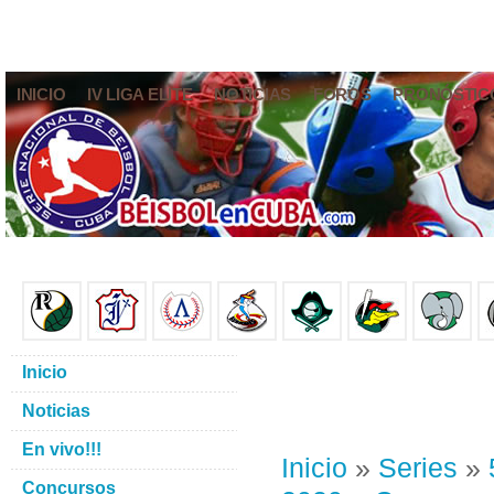
INICIO
IV LIGA ELITE
NOTICIAS
FOROS
PRONÓSTIC
Inicio
Noticias
En vivo!!!
Inicio
»
Series
»
Concursos