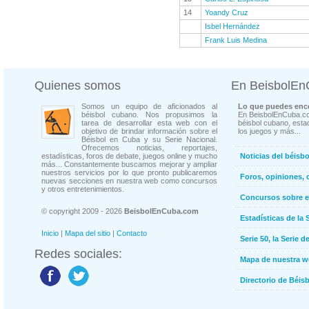
14
Yoandy Cruz
Isbel Hernández
Frank Luis Medina
Quienes somos
En BeisbolE
Somos un equipo de aficionados al
Lo que puedes enco
béisbol cubano. Nos propusimos la
En BeisbolEnCuba.co
tarea de desarrollar esta web con el
béisbol cubano, estad
objetivo de brindar información sobre el
los juegos y más...
Béisbol en Cuba y su Serie Nacional.
Ofrecemos noticias, reportajes,
estadísticas, foros de debate, juegos online y mucho
Noticias del béisb
más... Constantemente buscamos mejorar y ampliar
nuestros servicios por lo que pronto publicaremos
Foros, opiniones, 
nuevas secciones en nuestra web como concursos
y otros entretenimientos.
Concursos sobre e
© copyright 2009 - 2026
BeisbolEnCuba.com
Estadísticas de la 
Inicio
|
Mapa del sitio
|
Contacto
Serie 50, la Serie d
Redes sociales:
Mapa de nuestra 
Directorio de Béi