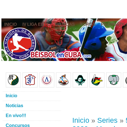
INICIO
IV LIGA ELITE
NOTICIAS
FOROS
PRONÓSTIC
Inicio
Noticias
En vivo!!!
Inicio
»
Series
»
Concursos