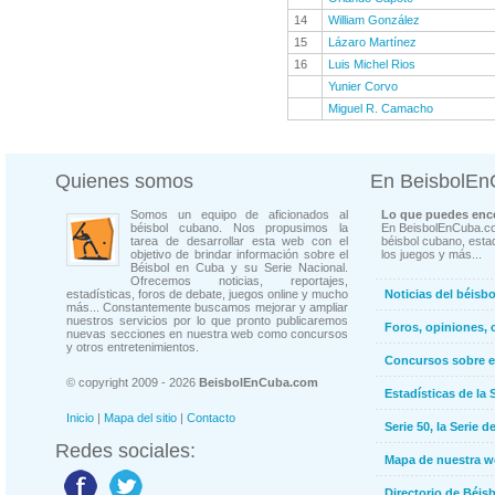
14
William González
15
Lázaro Martínez
16
Luis Michel Rios
Yunier Corvo
Miguel R. Camacho
Quienes somos
En BeisbolE
Somos un equipo de aficionados al
Lo que puedes enco
béisbol cubano. Nos propusimos la
En BeisbolEnCuba.co
tarea de desarrollar esta web con el
béisbol cubano, estad
objetivo de brindar información sobre el
los juegos y más...
Béisbol en Cuba y su Serie Nacional.
Ofrecemos noticias, reportajes,
estadísticas, foros de debate, juegos online y mucho
Noticias del béisb
más... Constantemente buscamos mejorar y ampliar
nuestros servicios por lo que pronto publicaremos
Foros, opiniones, 
nuevas secciones en nuestra web como concursos
y otros entretenimientos.
Concursos sobre e
© copyright 2009 - 2026
BeisbolEnCuba.com
Estadísticas de la 
Inicio
|
Mapa del sitio
|
Contacto
Serie 50, la Serie d
Redes sociales:
Mapa de nuestra 
Directorio de Béi