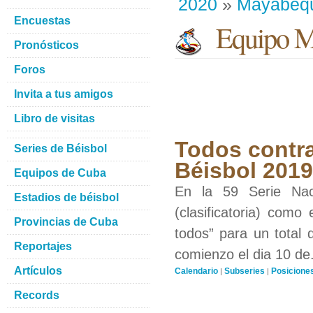
2020
»
Mayabeq
Encuestas
Equipo M
Pronósticos
Foros
Invita a tus amigos
Libro de visitas
Todos contra
Series de Béisbol
Béisbol 201
Equipos de Cuba
En la 59 Serie Nac
Estadios de béisbol
(clasificatoria) como
Provincias de Cuba
todos” para un total 
Reportajes
comienzo el dia 10 de.
Artículos
Calendario
Subseries
Posicione
|
|
Records