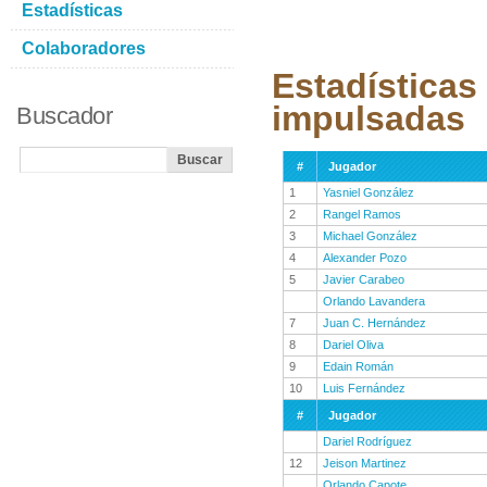
Estadísticas
Colaboradores
Estadísticas
impulsadas
Buscador
#
Jugador
1
Yasniel González
2
Rangel Ramos
3
Michael González
4
Alexander Pozo
5
Javier Carabeo
Orlando Lavandera
7
Juan C. Hernández
8
Dariel Oliva
9
Edain Román
10
Luis Fernández
#
Jugador
Dariel Rodríguez
12
Jeison Martinez
Orlando Capote