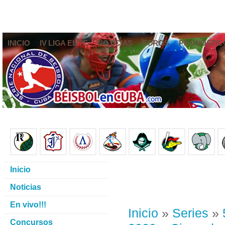
INICIO
IV LIGA ELITE
NOTICIAS
FOROS
PRONÓSTIC
Inicio
Noticias
En vivo!!!
Inicio
»
Series
»
Concursos