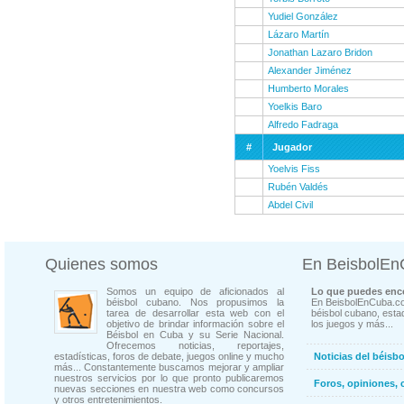
Yudiel González
Lázaro Martín
Jonathan Lazaro Bridon
Alexander Jiménez
Humberto Morales
Yoelkis Baro
Alfredo Fadraga
#
Jugador
Yoelvis Fiss
Rubén Valdés
Abdel Civil
Quienes somos
En BeisbolE
Somos un equipo de aficionados al
Lo que puedes enco
béisbol cubano. Nos propusimos la
En BeisbolEnCuba.co
tarea de desarrollar esta web con el
béisbol cubano, estad
objetivo de brindar información sobre el
los juegos y más...
Béisbol en Cuba y su Serie Nacional.
Ofrecemos noticias, reportajes,
estadísticas, foros de debate, juegos online y mucho
Noticias del béisb
más... Constantemente buscamos mejorar y ampliar
nuestros servicios por lo que pronto publicaremos
Foros, opiniones, 
nuevas secciones en nuestra web como concursos
y otros entretenimientos.