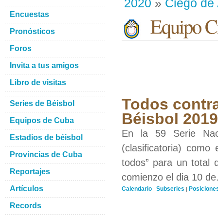
2020
»
Ciego de 
Encuestas
Equipo Ci
Pronósticos
Foros
Invita a tus amigos
Libro de visitas
Todos contra
Series de Béisbol
Béisbol 201
Equipos de Cuba
En la 59 Serie Nac
Estadios de béisbol
(clasificatoria) como
Provincias de Cuba
todos” para un total 
Reportajes
comienzo el dia 10 de.
Artículos
Calendario
Subseries
Posicione
|
|
Records