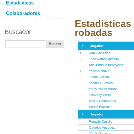
Estadísticas
Colaboradores
Estadísticas
robadas
Buscador
#
Jugador
1
Raul González
2
Jose Ramon Alfonso
Ariel Enrique Benavides
4
Yaismel Bravo
5
Josue García
Yander Guevara
Yordy Yohan Wilson
Liosvany Perez
Maikel Castellanos
Adrian Espinosa
#
Jugador
Ronaldo Castillo
Osvaldo Vázquez
Yorbis Borroto