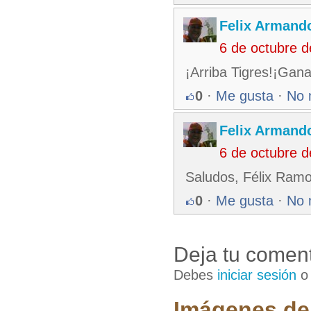
Felix Armando
6 de octubre 
¡Arriba Tigres!¡Gan
0
·
Me gusta
·
No 
Felix Armando
6 de octubre 
Saludos, Félix Ramo
0
·
Me gusta
·
No 
Deja tu coment
Debes
iniciar sesión
Imágenes de 