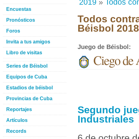
2019
»
Todos con
Encuestas
Todos contra
Pronósticos
Béisbol 201
Foros
Invita a tus amigos
Juego de Béisbol
:
Libro de visitas
Ciego de A
Series de Béisbol
Equipos de Cuba
Estadios de béisbol
Provincias de Cuba
Segundo jueg
Reportajes
Industriales
Artículos
Records
6 de octubre 