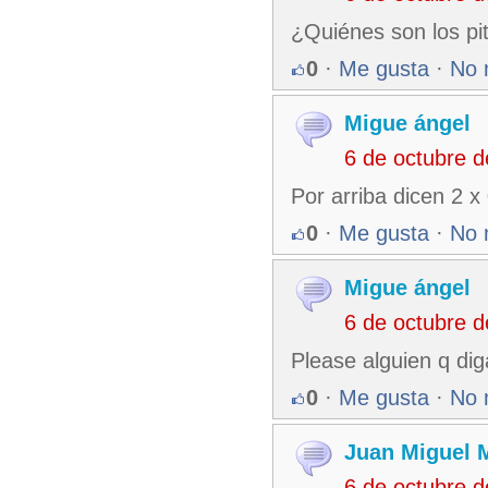
¿Quiénes son los pi
0
·
Me gusta
·
No 
Migue ángel
6 de octubre 
Por arriba dicen 2 x
0
·
Me gusta
·
No 
Migue ángel
6 de octubre 
Please alguien q di
0
·
Me gusta
·
No 
Juan Miguel 
6 de octubre 