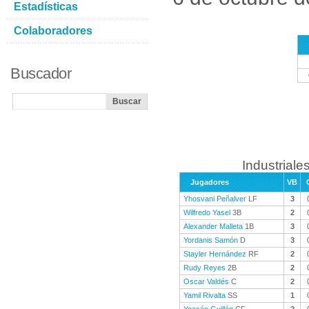
Estadísticas
Colaboradores
Buscador
Industriales
Jugadores
VB
Yhosvani Peñalver
LF
3
Wilfredo Yasel
3B
2
Alexander Malleta
1B
3
Yordanis Samón
D
3
Stayler Hernández
RF
2
Rudy Reyes
2B
2
Oscar Valdés
C
2
Yamil Rivalta
SS
1