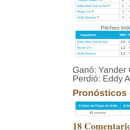
Yoasán Guillén
CF
2
Eddy Abel García Del
P
0
Bryan Chi
P
0
Andy Amaury
P
0
Pitcheo Ind
Jugadores
INN
V
Eddy Abel García Del
2.0
1
Bryan Chi
1.2
Andy Amaury
1.1
Ganó: Yander 
Perdió: Eddy A
Pronósticos 
A favor de Ciego de Avila
A fa
61
usuarios
18 Comentarios