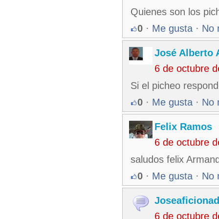
Quienes son los pic
0
·
Me gusta
·
No 
José Alberto 
6 de octubre 
Si el picheo respon
0
·
Me gusta
·
No 
Felix Ramos
6 de octubre 
saludos felix Arma
0
·
Me gusta
·
No 
Joseaficiona
6 de octubre 