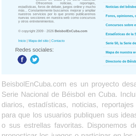
Ofrecemos noticias, reportajes,
estadísticas, foros de debate, juegos online y mucho
Noticias del béisb
más... Constantemente buscamos mejorar y ampliar
nuestros servicios por lo que pronto publicaremos
Foros, opiniones, 
nuevas secciones en nuestra web como concursos
y otros entretenimientos.
Concursos sobre e
© copyright 2009 - 2026
BeisbolEnCuba.com
Estadísticas de la 
Inicio
|
Mapa del sitio
|
Contacto
Serie 50, la Serie d
Redes sociales:
Mapa de nuestra 
Directorio de Béi
BeisbolEnCuba.com es un proyecto desarr
Serie Nacional de Béisbol en Cuba. Inclui
diarios, estadísticas, noticias, report
para que los usuarios publiquen sus ideas
o sus estrellas favoritas. Disponemos d
pronosticar los juegos o participar en lo