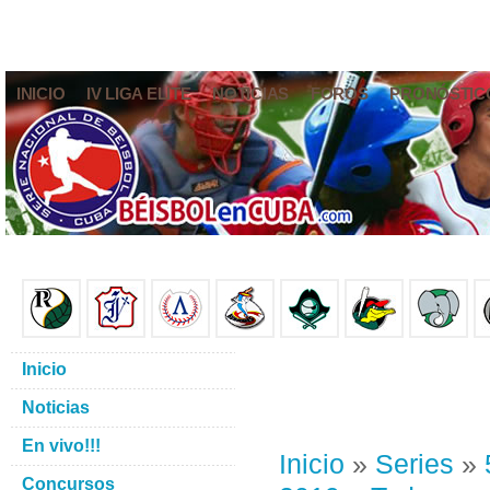
INICIO
IV LIGA ELITE
NOTICIAS
FOROS
PRONÓSTIC
Inicio
Noticias
En vivo!!!
Inicio
»
Series
»
Concursos