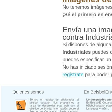
No tenemos imágenes d
¡Sé el primero en en
Envía una ima
contra Industri
Si dispones de algun
Industriales
puedes co
puedes especificar un 
No has iniciado sesió
registrate
para poder 
Quienes somos
En BeisbolE
Somos un equipo de aficionados al
Lo que puedes enco
béisbol cubano. Nos propusimos la
En BeisbolEnCuba.co
tarea de desarrollar esta web con el
béisbol cubano, estad
objetivo de brindar información sobre el
los juegos y más...
Béisbol en Cuba y su Serie Nacional.