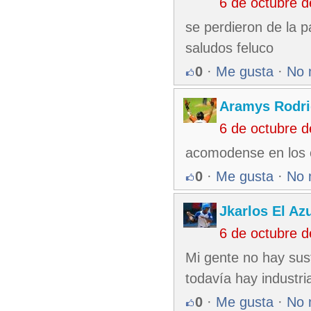
6 de octubre 
se perdieron de la 
saludos feluco
0
·
Me gusta
·
No 
Aramys Rodri
6 de octubre 
acomodense en los
0
·
Me gusta
·
No 
Jkarlos El Az
6 de octubre 
Mi gente no hay sust
todavía hay industri
0
·
Me gusta
·
No 