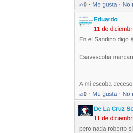
0
·
Me gusta
·
No 
Eduardo
11 de diciemb
En el Sandino digo
Esavescoba marcará
A mi escoba deceso n
0
·
Me gusta
·
No 
De La Cruz So
11 de diciemb
pero nada roberto s