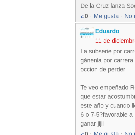
De la Cruz lanza So
0
·
Me gusta
·
No 
Eduardo
11 de diciemb
La subserie por car
gánenla por carrera
occion de perder
Te veo empeñado Robe
que estar acostumbr
este año y cuando ll
6 o 7-5?favorable a 
ganar jijii
0
·
Me gusta
·
No 