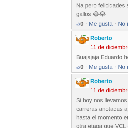
Na pero felicidades 
gallos 😂😂
0
·
Me gusta
·
No 
Roberto
11 de diciemb
Buajajaja Eduardo hoy
0
·
Me gusta
·
No 
Roberto
11 de diciemb
Si hoy nos llevamos 
carreras anotadas a
hasta el momento en
otra etapa que VCL 