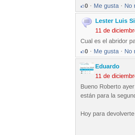
0
·
Me gusta
·
No 
Lester Luis S
11 de diciemb
Cual es el abridor p
0
·
Me gusta
·
No 
Eduardo
11 de diciemb
Bueno Roberto ayer 
están para la segun
Hoy para devolverte