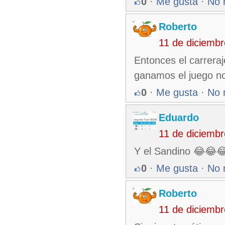
0
·
Me gusta
·
No 
Roberto
11 de diciemb
Entonces el carrera
ganamos el juego nos 
0
·
Me gusta
·
No 
Eduardo
11 de diciemb
Y el Sandino 😂😂😂
0
·
Me gusta
·
No 
Roberto
11 de diciemb