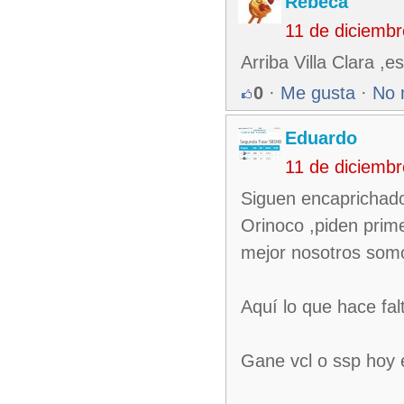
Rebeca
11 de diciemb
Arriba Villa Clara ,es
0
·
Me gusta
·
No 
Eduardo
11 de diciemb
Siguen encaprichado
Orinoco ,piden prim
mejor nosotros somos
Aquí lo que hace fal
Gane vcl o ssp hoy