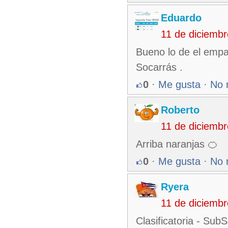
Eduardo
11 de diciemb
Bueno lo de el emp
Socarrás .
0
·
Me gusta
·
No 
Roberto
11 de diciemb
Arriba naranjas 🍊
0
·
Me gusta
·
No 
Ryera
11 de diciemb
Clasificatoria - Sub