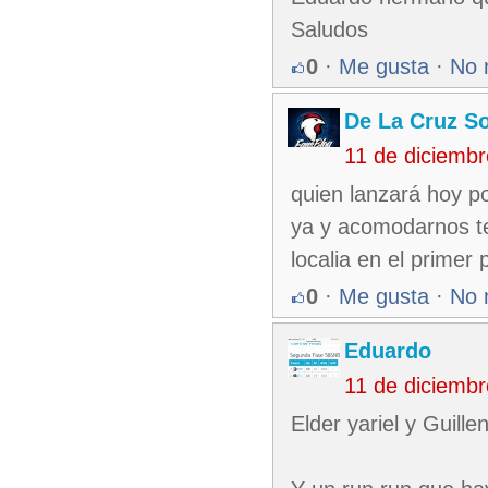
Saludos
0
·
Me gusta
·
No 
De La Cruz So
11 de diciemb
quien lanzará hoy po
ya y acomodarnos te
localia en el primer p
0
·
Me gusta
·
No 
Eduardo
11 de diciemb
Elder yariel y Guille