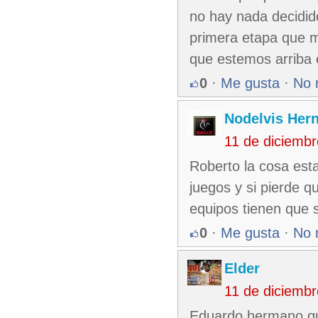
no hay nada decidid
primera etapa que m
que estemos arriba 
0
·
Me gusta
·
No 
Nodelvis Her
11 de diciemb
Roberto la cosa esta
juegos y si pierde q
equipos tienen que s
0
·
Me gusta
·
No 
Elder
11 de diciemb
Eduardo hermano qui