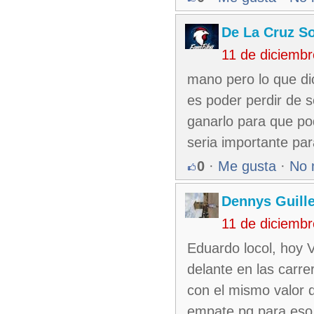
De La Cruz So
11 de diciemb
mano pero lo que dic
es poder perdir de 
ganarlo para que po
seria importante pa
0
·
Me gusta
·
No 
Dennys Guill
11 de diciemb
Eduardo locol, hoy V
delante en las carr
con el mismo valor q
empate pq para eso