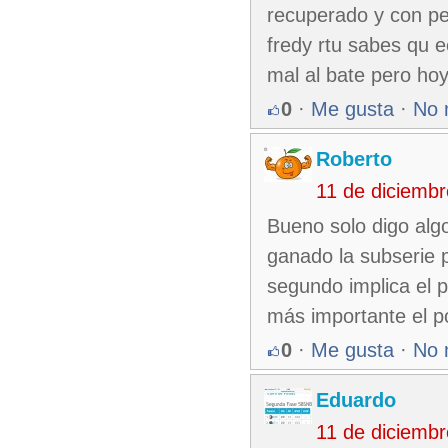
recuperado y con ped
fredy rtu sabes qu 
mal al bate pero ho
0
·
Me gusta
·
No 
Roberto
11 de diciemb
Bueno solo digo alg
ganado la subserie 
segundo implica el 
más importante el po
0
·
Me gusta
·
No 
Eduardo
11 de diciemb