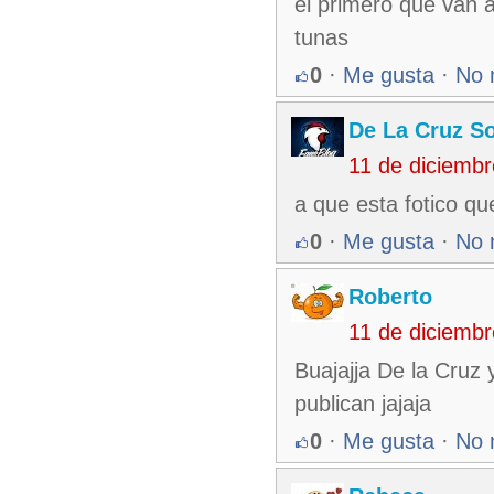
el primero que van a
tunas
0
·
Me gusta
·
No 
De La Cruz So
11 de diciemb
a que esta fotico q
0
·
Me gusta
·
No 
Roberto
11 de diciemb
Buajajja De la Cruz 
publican jajaja
0
·
Me gusta
·
No 