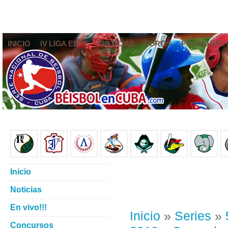
INICIO
IV LIGA ELITE
NOTICIAS
FOROS
PRONÓSTIC
Inicio
Noticias
En vivo!!!
Inicio
»
Series
»
Concursos