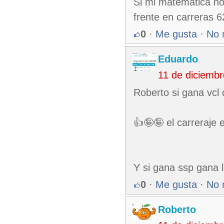
Si mi matemática no
frente en carreras 6
0
·
Me gusta
·
No 
Eduardo
11 de diciemb
Roberto si gana vcl
👍🤪🤪 el carreraje 
Y si gana ssp gana l
0
·
Me gusta
·
No 
Roberto