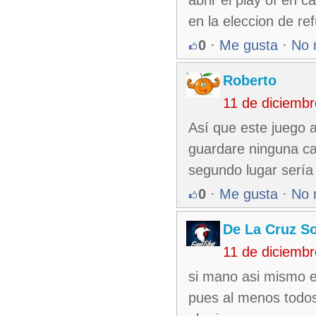
abrir el play of en 
en la eleccion de re
0
·
Me gusta
·
No 
Roberto
11 de diciemb
Así que este juego 
guardare ninguna ca
segundo lugar sería
0
·
Me gusta
·
No 
De La Cruz So
11 de diciemb
si mano asi mismo es
pues al menos todos