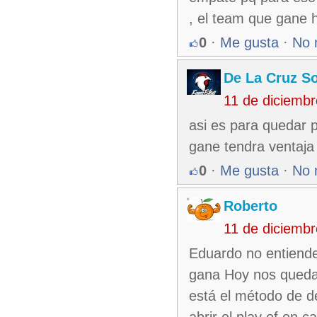
, el team que gane ho
0
·
Me gusta
·
No 
De La Cruz So
11 de diciemb
asi es para quedar p
gane tendra ventaja
0
·
Me gusta
·
No 
Roberto
11 de diciemb
Eduardo no entiende
gana Hoy nos queda
está el método de d