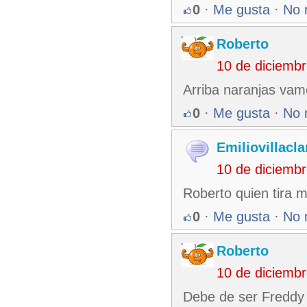
0
·
Me gusta
·
No 
Roberto
10 de diciemb
Arriba naranjas vam
0
·
Me gusta
·
No 
Emiliovillacla
10 de diciemb
Roberto quien tira m
0
·
Me gusta
·
No 
Roberto
10 de diciemb
Debe de ser Freddy 