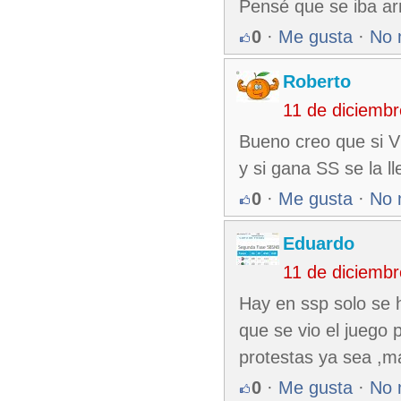
Pensé que se iba ar
0
·
Me gusta
·
No 
Roberto
11 de diciemb
Bueno creo que si VC
y si gana SS se la 
0
·
Me gusta
·
No 
Eduardo
11 de diciemb
Hay en ssp solo se 
que se vio el juego
protestas ya sea ,má
0
·
Me gusta
·
No 