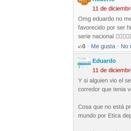
11 de diciemb
Omg eduardo no me d
favorecido por ser h
serie nacional 🤦🏻‍♂️🤦🏻‍♂
0
·
Me gusta
·
No 
Eduardo
11 de diciemb
Y si alguien vio el s
corredor que tenia v
Cosa que no está pro
mundo por Etica dep