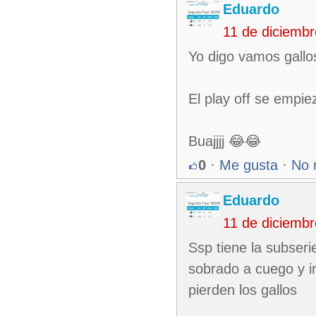
Eduardo
11 de diciemb
Yo digo vamos gallos
El play off se empie
Buajjjj 😂😂
0
·
Me gusta
·
No 
Eduardo
11 de diciemb
Ssp tiene la subser
sobrado a cuego y i
pierden los gallos