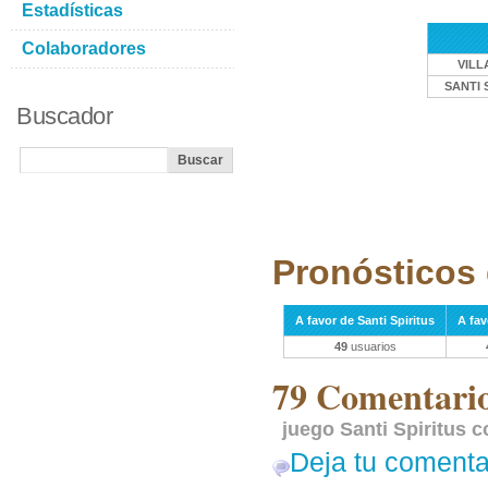
Estadísticas
Colaboradores
VILL
SANTI 
Buscador
Pronósticos 
A favor de Santi Spiritus
A fav
49
usuarios
79 Comentarios
juego Santi Spiritus c
Deja tu comenta