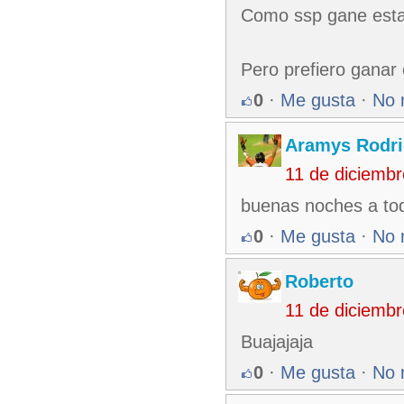
Como ssp gane esta 
Pero prefiero ganar 
0
·
Me gusta
·
No 
Aramys Rodri
11 de diciemb
buenas noches a tod
0
·
Me gusta
·
No 
Roberto
11 de diciemb
Buajajaja
0
·
Me gusta
·
No 