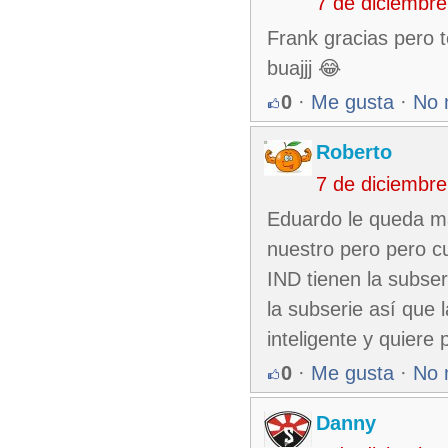
7 de diciembr
Frank gracias pero t
buajjj 😂
0
·
Me gusta
·
No 
Roberto
7 de diciembr
Eduardo le queda m
nuestro pero pero c
IND tienen la subse
la subserie así que 
inteligente y quiere
0
·
Me gusta
·
No 
Danny