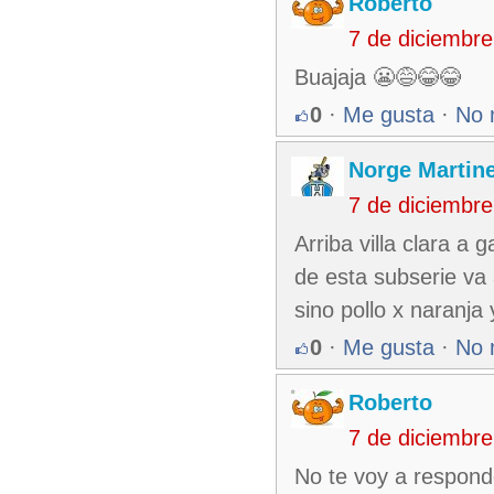
Roberto
7 de diciembr
Buajaja 😬😅😂😂
0
·
Me gusta
·
No 
Norge Martin
7 de diciembr
Arriba villa clara a 
de esta subserie va 
sino pollo x naranja 
0
·
Me gusta
·
No 
Roberto
7 de diciembr
No te voy a respond