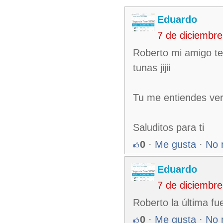
Eduardo
7 de diciembr
Roberto mi amigo te
tunas jijii
Tu me entiendes ver
Saluditos para ti
0
·
Me gusta
·
No 
Eduardo
7 de diciembr
Roberto la última fu
0
·
Me gusta
·
No 