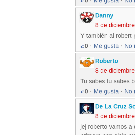
0
·
Me gusta
·
No 
Danny
8 de diciembr
Y también al robert
0
·
Me gusta
·
No 
Roberto
8 de diciembr
Tu sabes tú sabes b
0
·
Me gusta
·
No 
De La Cruz So
8 de diciembr
jej roberto vamos a 