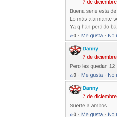
7 de diciembr
Buena serie esta de 
Lo más alarmante ser
Ya q han perdido ba
0
·
Me gusta
·
No 
Danny
7 de diciembr
Pero les quedan 12
0
·
Me gusta
·
No 
Danny
7 de diciembr
Suerte a ambos
0
·
Me gusta
·
No 