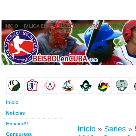
INICIO
IV LIGA ELITE
NOTICIAS
FOROS
PRONÓSTIC
Inicio
Noticias
En vivo!!!
Inicio
»
Series
»
Concursos