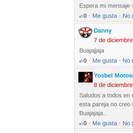
Espera mi mensaje 
0
·
Me gusta
·
No 
Danny
7 de diciembr
Buajajjaja
0
·
Me gusta
·
No 
Yosbel Motos
8 de diciembr
Saludos a todos en e
esta pareja no creo 
Buajajaja..
0
·
Me gusta
·
No 