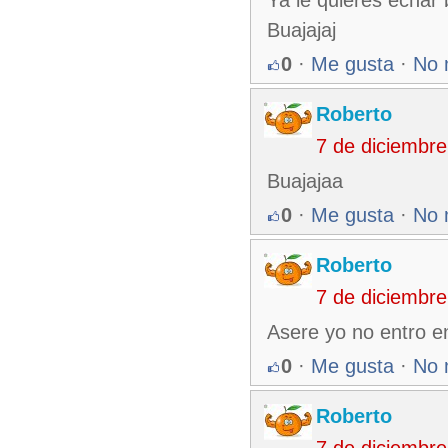
Ya le quieres echar
Buajajaj
0
·
Me gusta
·
No 
Roberto
7 de diciembr
Buajajaa
0
·
Me gusta
·
No 
Roberto
7 de diciembr
Asere yo no entro en
0
·
Me gusta
·
No 
Roberto