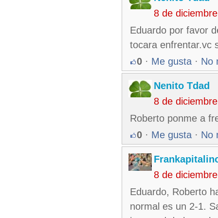
8 de diciembr
Eduardo por favor de
tocara enfrentar.vc 
0
·
Me gusta
·
No 
Nenito Tdad
8 de diciembr
Roberto ponme a fr
0
·
Me gusta
·
No 
Frankapitalin
8 de diciembr
Eduardo, Roberto hab
normal es un 2-1. San