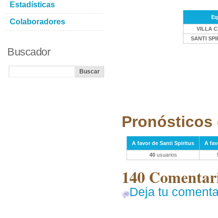
Estadísticas
Eq
Colaboradores
VILLA 
SANTI SPI
Buscador
Pronósticos 
A favor de Santi Spiritus
A fav
40
usuarios
140 Comentari
Deja tu comenta