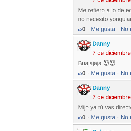
7 de diciembr
Me refiero a lo de e
no necesito yonquiar
0
·
Me gusta
·
No 
Danny
7 de diciembr
Buajajaja 😈😈
0
·
Me gusta
·
No 
Danny
7 de diciembr
Mijo ya tú vas direct
0
·
Me gusta
·
No 