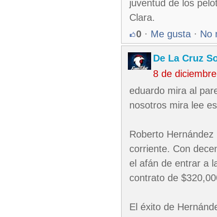
juventud de los pelo
Clara.
0
·
Me gusta
·
No 
De La Cruz So
8 de diciembr
eduardo mira al par
nosotros mira lee es
Roberto Hernández N
corriente. Con dece
el afán de entrar a
contrato de $320,000
El éxito de Hernánd