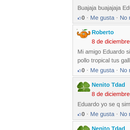
Buajaja buajajaja Edu
0
·
Me gusta
·
No 
Roberto
8 de diciembr
Mi amigo Eduardo s
pollo tropical tus gal
0
·
Me gusta
·
No 
Nenito Tdad
8 de diciembr
Eduardo yo se q sim
0
·
Me gusta
·
No 
Nenito Tdad