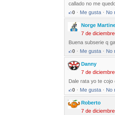
callado no me quedo
0
·
Me gusta
·
No 
Norge Martin
7 de diciembr
Buena subserie q ga
0
·
Me gusta
·
No 
Danny
7 de diciembr
Dale rata yo te cojo
0
·
Me gusta
·
No 
Roberto
7 de diciembr