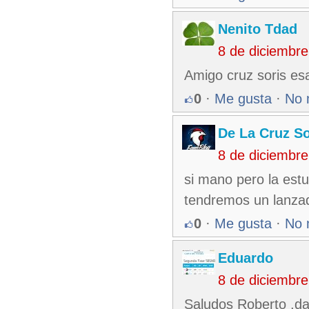
Nenito Tdad
8 de diciembr
Amigo cruz soris esa
0
·
Me gusta
·
No 
De La Cruz So
8 de diciembr
si mano pero la estu
tendremos un lanzad
0
·
Me gusta
·
No 
Eduardo
8 de diciembr
Saludos Roberto ,da