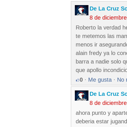
De La Cruz So
8 de diciembr
Roberto la verdad h
te metemos las mano
menos ir asegurand
alain fredy ya lo co
barra a nadie solo q
que apollo incondic
0
·
Me gusta
·
No 
De La Cruz So
8 de diciembr
ahora punto y apart
deberia estar jugand