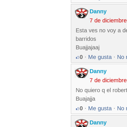
Danny
7 de diciembr
Esta ves no voy a des
barridos
Buajjajaaj
0
·
Me gusta
·
No 
Danny
7 de diciembr
No quiero q el robe
Buajajja
0
·
Me gusta
·
No 
Danny