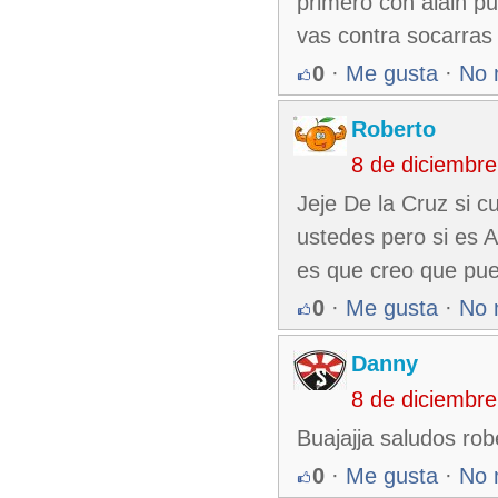
primero con alain pu
vas contra socarras
0
·
Me gusta
·
No 
Roberto
8 de diciembr
Jeje De la Cruz si 
ustedes pero si es A
es que creo que pued
0
·
Me gusta
·
No 
Danny
8 de diciembr
Buajajja saludos rob
0
·
Me gusta
·
No 