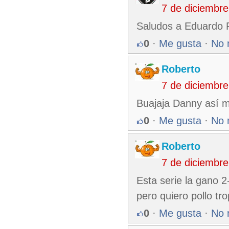
7 de diciembr
Saludos a Eduardo R
0
·
Me gusta
·
No 
Roberto
7 de diciembr
Buajaja Danny así m
0
·
Me gusta
·
No 
Roberto
7 de diciembr
Esta serie la gano 2
pero quiero pollo tro
0
·
Me gusta
·
No 