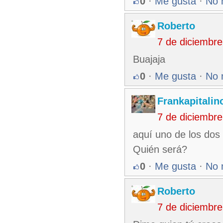
0
·
Me gusta
·
No 
Roberto
7 de diciembr
Buajaja
0
·
Me gusta
·
No 
Frankapitalin
7 de diciembr
aquí uno de los dos
Quién será?
0
·
Me gusta
·
No 
Roberto
7 de diciembr