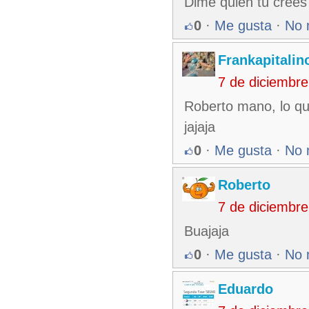
Dime quien tú crees 
0
·
Me gusta
·
No 
Frankapitalin
7 de diciembr
Roberto mano, lo qu
jajaja
0
·
Me gusta
·
No 
Roberto
7 de diciembr
Buajaja
0
·
Me gusta
·
No 
Eduardo